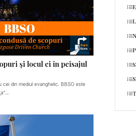
E
L
N
P
uri şi locul ei în peisajul
S
S
 cei din mediul evanghelic. BBSO este
a"...
T