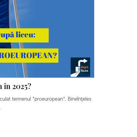
n în 2025?
hiculat termenul "proeuropean". Bineînţeles
.