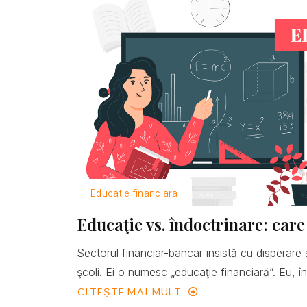
Educatie financiara
Educaţie vs. îndoctrinare: care
Sectorul financiar-bancar insistă cu disperare 
şcoli. Ei o numesc „educaţie financiară”. Eu, îns
CITEȘTE MAI MULT