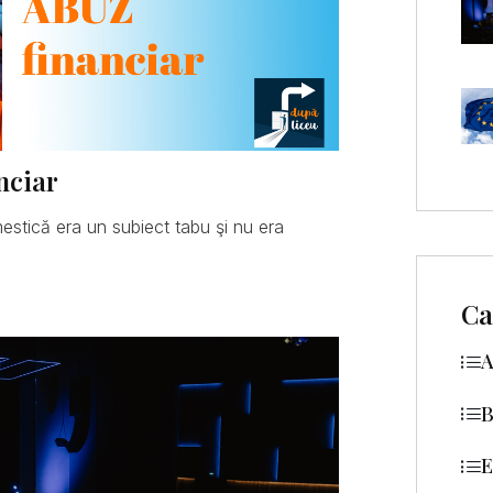
nciar
mestică era un subiect tabu şi nu era
Ca
A
B
E