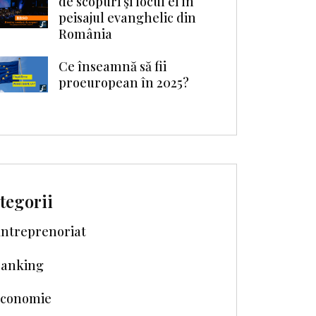
de scopuri şi locul ei în
peisajul evanghelic din
România
Ce înseamnă să fii
proeuropean în 2025?
tegorii
ntreprenoriat
anking
conomie