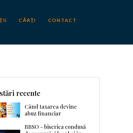
ŢII
CĂRŢI
CONTACT
stări recente
Când taxarea devine
abuz financiar
BBSO – biserica condusă