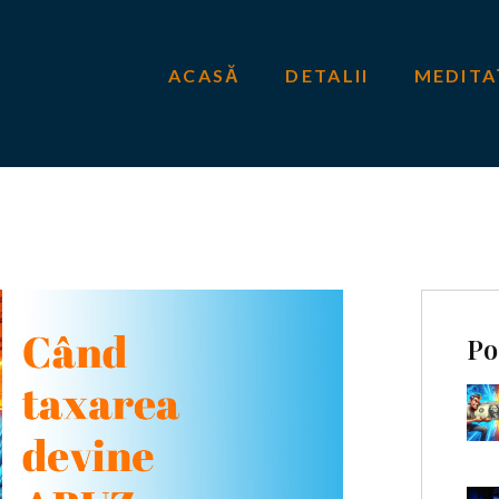
ACASĂ
DETALII
MEDITA
Po