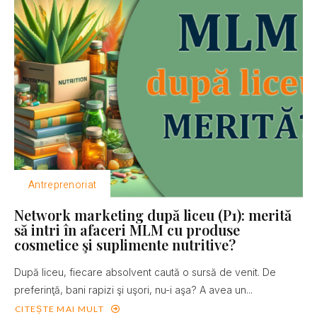
Antreprenoriat
Network marketing după liceu (P1): merită
să intri în afaceri MLM cu produse
cosmetice şi suplimente nutritive?
După liceu, fiecare absolvent caută o sursă de venit. De
preferinţă, bani rapizi şi uşori, nu-i aşa? A avea un...
CITEȘTE MAI MULT