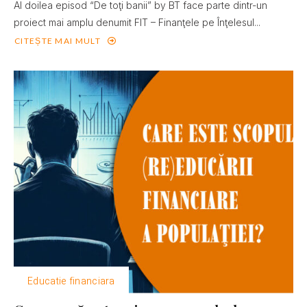
Al doilea episod “De toţi banii” by BT face parte dintr-un
proiect mai amplu denumit FIT – Finanţele pe Înţelesul...
CITEȘTE MAI MULT
Educatie financiara