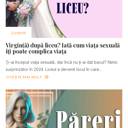
Liceenii
Virgin(ă) după liceu? Iată cum viaţa sexuală
îţi poate complica viaţa
Ţi-ai început viaţa sexuală, dar încă nu ţi-ai dat bacul? Nimic
surprinzător în 2024. Liceul a devenit locul în care...
CITEȘTE MAI MULT