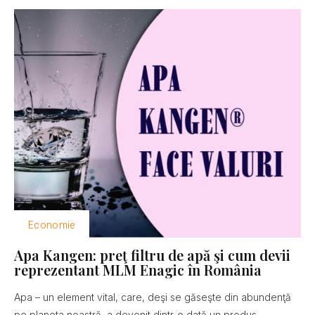
Economie
Apa Kangen: preţ filtru de apă şi cum devii
reprezentant MLM Enagic în România
Apa – un element vital, care, deşi se găseşte din abundenţă
pe planeta noastră, a devenit dintr-o dată un produs...