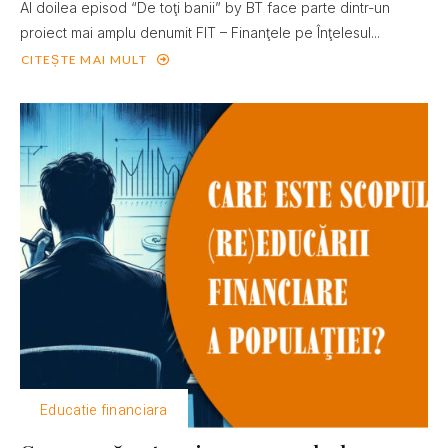
Al doilea episod “De toţi banii” by BT face parte dintr-un
proiect mai amplu denumit FIT – Finanţele pe Înţelesul...
CITEȘTE MAI MULT
Educatie financiara