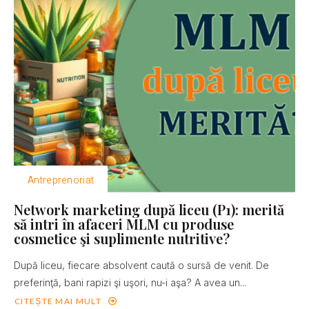
Antreprenoriat
Network marketing după liceu (P1): merită
să intri în afaceri MLM cu produse
cosmetice şi suplimente nutritive?
După liceu, fiecare absolvent caută o sursă de venit. De
preferinţă, bani rapizi şi uşori, nu-i aşa? A avea un...
CITEȘTE MAI MULT