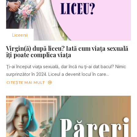
Liceenii
Virgin(ă) după liceu? Iată cum viaţa sexuală
îţi poate complica viaţa
Ţi-ai început viaţa sexuală, dar încă nu ţi-ai dat bacul? Nimic
surprinzător în 2024. Liceul a devenit locul în care...
CITEȘTE MAI MULT