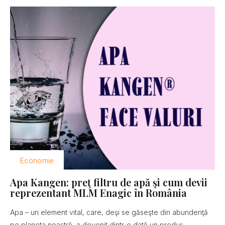
Economie
Apa Kangen: preţ filtru de apă şi cum devii
reprezentant MLM Enagic în România
Apa – un element vital, care, deşi se găseşte din abundenţă
pe planeta noastră, a devenit dintr-o dată un produs...