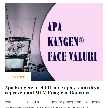
Economie
Apa Kangen: preţ filtru de apă şi cum devii
reprezentant MLM Enagic în România
Apa – un element vital, care, deşi se găseşte din abundenţă
pe planeta noastră, a devenit dintr-o dată un produs...