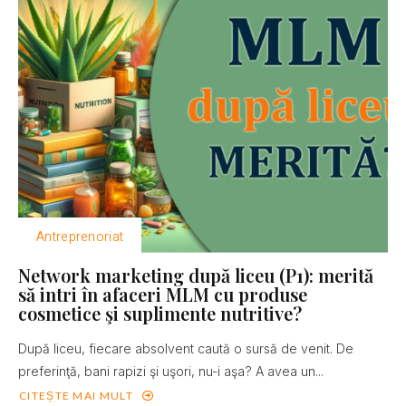
Antreprenoriat
Network marketing după liceu (P1): merită
să intri în afaceri MLM cu produse
cosmetice şi suplimente nutritive?
După liceu, fiecare absolvent caută o sursă de venit. De
preferinţă, bani rapizi şi uşori, nu-i aşa? A avea un...
CITEȘTE MAI MULT