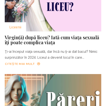
Liceenii
Virgin(ă) după liceu? Iată cum viaţa sexuală
îţi poate complica viaţa
Ţi-ai început viaţa sexuală, dar încă nu ţi-ai dat bacul? Nimic
surprinzător în 2024. Liceul a devenit locul în care...
CITEȘTE MAI MULT