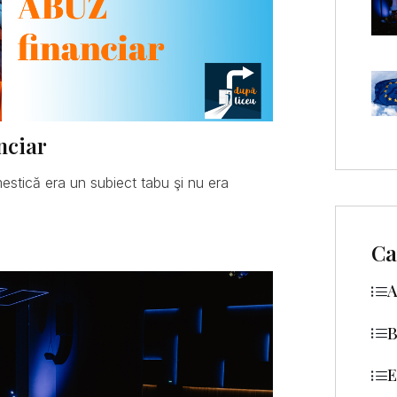
nciar
mestică era un subiect tabu şi nu era
Ca
A
B
E