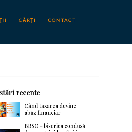
ŢII
CĂRŢI
CONTACT
stări recente
Când taxarea devine
abuz financiar
BBSO – biserica condusă