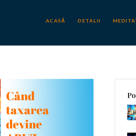
ACASĂ
DETALII
MEDITA
Po