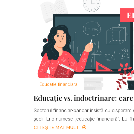
Educatie financiara
Educaţie vs. îndoctrinare: care
Sectorul financiar-bancar insistă cu disperare 
şcoli. Ei o numesc „educaţie financiară”. Eu, îns
CITEȘTE MAI MULT