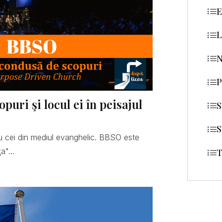
E
L
N
P
uri şi locul ei în peisajul
S
S
 cei din mediul evanghelic. BBSO este
a"...
T