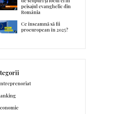
de scopuri şi locul ei în
peisajul evanghelic din
România
Ce înseamnă să fii
proeuropean în 2025?
tegorii
ntreprenoriat
anking
conomie