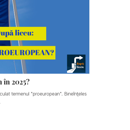
n în 2025?
hiculat termenul "proeuropean". Bineînţeles
.