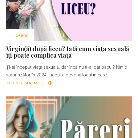
Liceenii
Virgin(ă) după liceu? Iată cum viaţa sexuală
îţi poate complica viaţa
Ţi-ai început viaţa sexuală, dar încă nu ţi-ai dat bacul? Nimic
surprinzător în 2024. Liceul a devenit locul în care...
CITEȘTE MAI MULT