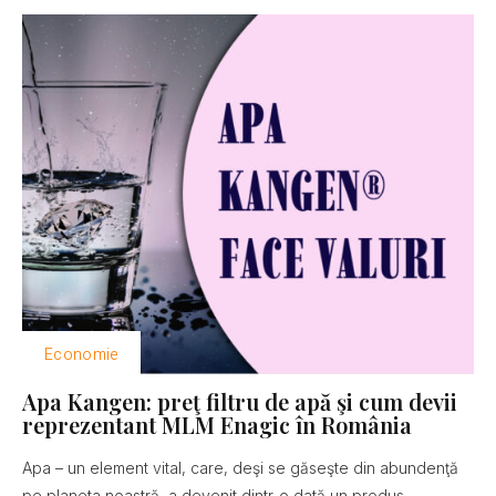
Economie
Apa Kangen: preţ filtru de apă şi cum devii
reprezentant MLM Enagic în România
Apa – un element vital, care, deşi se găseşte din abundenţă
pe planeta noastră, a devenit dintr-o dată un produs...