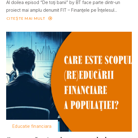
Al doilea episod “De toţi banii” by BT face parte dintr-un
proiect mai amplu denumit FIT – Finanţele pe Înţelesul...
CITEȘTE MAI MULT
Educatie financiara