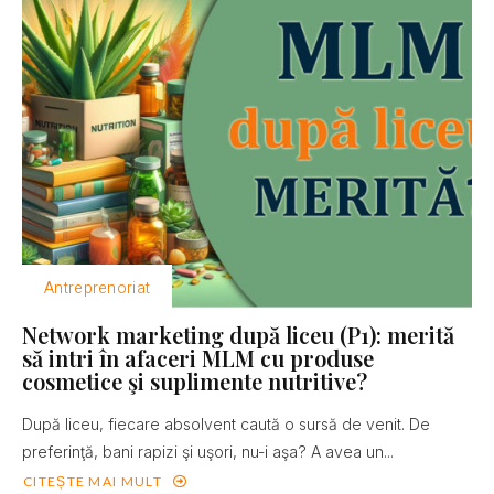
Antreprenoriat
Network marketing după liceu (P1): merită
să intri în afaceri MLM cu produse
cosmetice şi suplimente nutritive?
După liceu, fiecare absolvent caută o sursă de venit. De
preferinţă, bani rapizi şi uşori, nu-i aşa? A avea un...
CITEȘTE MAI MULT