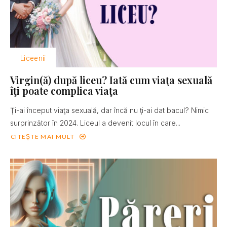
Liceenii
Virgin(ă) după liceu? Iată cum viaţa sexuală
îţi poate complica viaţa
Ţi-ai început viaţa sexuală, dar încă nu ţi-ai dat bacul? Nimic
surprinzător în 2024. Liceul a devenit locul în care...
CITEȘTE MAI MULT