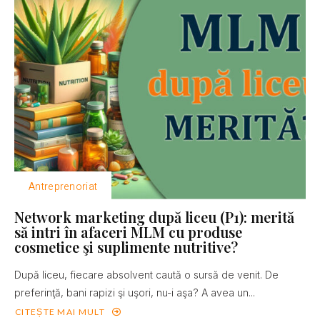
Antreprenoriat
Network marketing după liceu (P1): merită
să intri în afaceri MLM cu produse
cosmetice şi suplimente nutritive?
După liceu, fiecare absolvent caută o sursă de venit. De
preferinţă, bani rapizi şi uşori, nu-i aşa? A avea un...
CITEȘTE MAI MULT