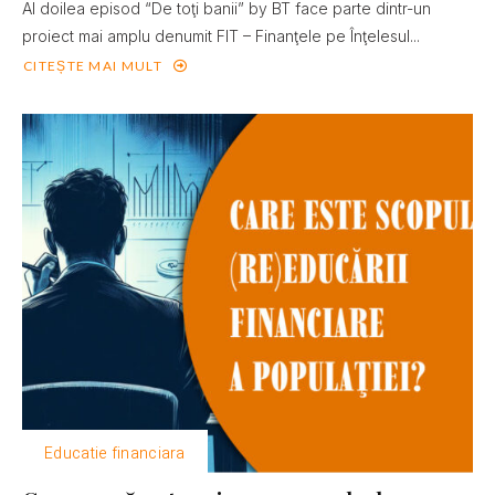
Al doilea episod “De toţi banii” by BT face parte dintr-un
proiect mai amplu denumit FIT – Finanţele pe Înţelesul...
CITEȘTE MAI MULT
Educatie financiara