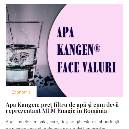
Economie
Apa Kangen: preţ filtru de apă şi cum devii
reprezentant MLM Enagic în România
Apa – un element vital, care, deşi se găseşte din abundenţă
pe planeta noastră, a devenit dintr-o dată un produs...