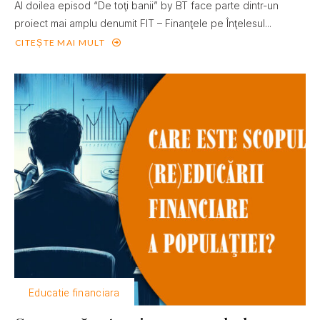
Al doilea episod “De toţi banii” by BT face parte dintr-un
proiect mai amplu denumit FIT – Finanţele pe Înţelesul...
CITEȘTE MAI MULT
Educatie financiara