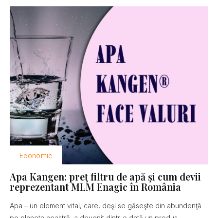
Economie
Apa Kangen: preţ filtru de apă şi cum devii
reprezentant MLM Enagic în România
Apa – un element vital, care, deşi se găseşte din abundenţă
pe planeta noastră, a devenit dintr-o dată un produs...