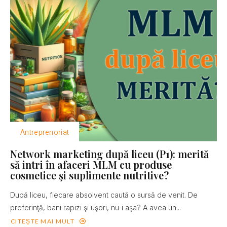
Antreprenoriat
Network marketing după liceu (P1): merită
să intri în afaceri MLM cu produse
cosmetice şi suplimente nutritive?
După liceu, fiecare absolvent caută o sursă de venit. De
preferinţă, bani rapizi şi uşori, nu-i aşa? A avea un...
CITEȘTE MAI MULT