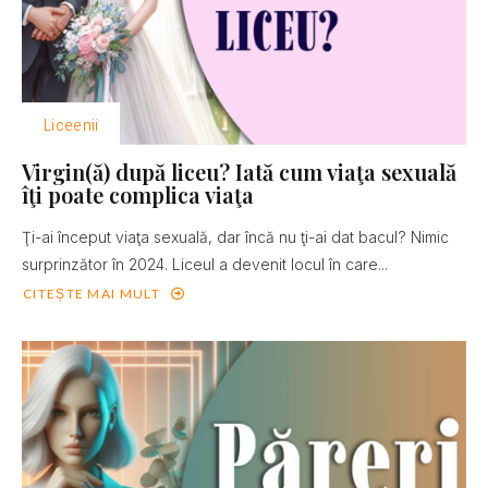
Liceenii
Virgin(ă) după liceu? Iată cum viaţa sexuală
îţi poate complica viaţa
Ţi-ai început viaţa sexuală, dar încă nu ţi-ai dat bacul? Nimic
surprinzător în 2024. Liceul a devenit locul în care...
CITEȘTE MAI MULT