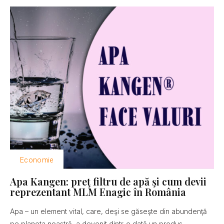
Economie
Apa Kangen: preţ filtru de apă şi cum devii
reprezentant MLM Enagic în România
Apa – un element vital, care, deşi se găseşte din abundenţă
pe planeta noastră, a devenit dintr-o dată un produs...