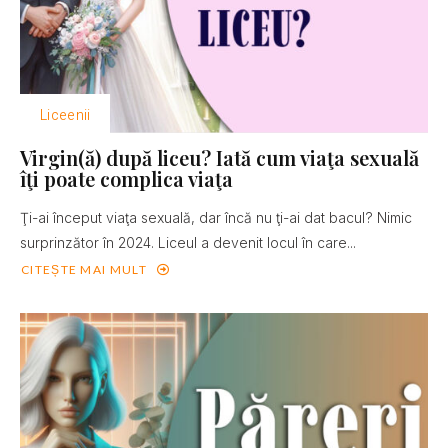
Liceenii
Virgin(ă) după liceu? Iată cum viaţa sexuală
îţi poate complica viaţa
Ţi-ai început viaţa sexuală, dar încă nu ţi-ai dat bacul? Nimic
surprinzător în 2024. Liceul a devenit locul în care...
CITEȘTE MAI MULT