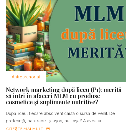
Antreprenoriat
Network marketing după liceu (P1): merită
să intri în afaceri MLM cu produse
cosmetice şi suplimente nutritive?
După liceu, fiecare absolvent caută o sursă de venit. De
preferinţă, bani rapizi şi uşori, nu-i aşa? A avea un...
CITEȘTE MAI MULT