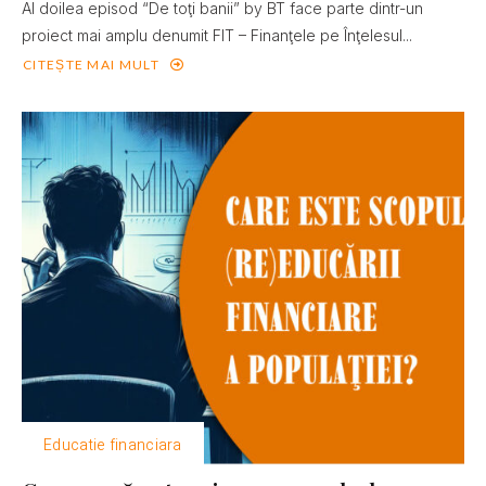
Al doilea episod “De toţi banii” by BT face parte dintr-un
proiect mai amplu denumit FIT – Finanţele pe Înţelesul...
CITEȘTE MAI MULT
Educatie financiara