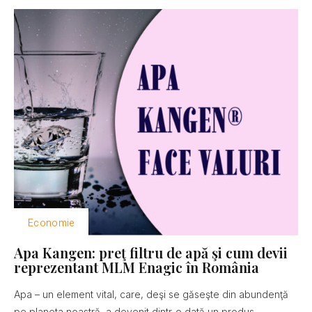
Economie
Apa Kangen: preţ filtru de apă şi cum devii
reprezentant MLM Enagic în România
Apa – un element vital, care, deşi se găseşte din abundenţă
pe planeta noastră, a devenit dintr-o dată un produs...