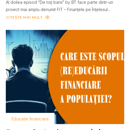
Al doilea episod “De toţi banii” by BT face parte dintr-un
proiect mai amplu denumit FIT – Finanţele pe Înţelesul...
CITEȘTE MAI MULT
Educatie financiara