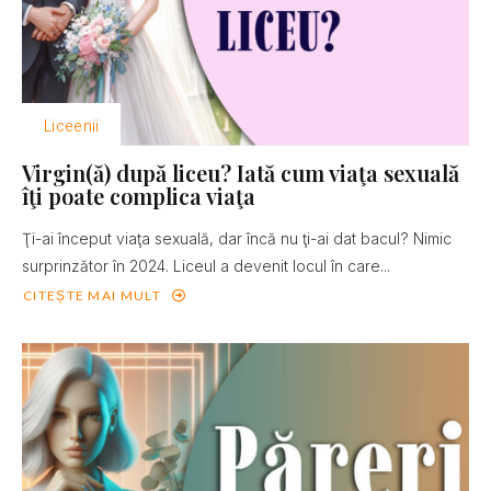
Liceenii
Virgin(ă) după liceu? Iată cum viaţa sexuală
îţi poate complica viaţa
Ţi-ai început viaţa sexuală, dar încă nu ţi-ai dat bacul? Nimic
surprinzător în 2024. Liceul a devenit locul în care...
CITEȘTE MAI MULT