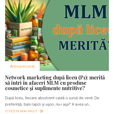
Antreprenoriat
Network marketing după liceu (P1): merită
să intri în afaceri MLM cu produse
cosmetice şi suplimente nutritive?
După liceu, fiecare absolvent caută o sursă de venit. De
preferinţă, bani rapizi şi uşori, nu-i aşa? A avea un...
CITEȘTE MAI MULT