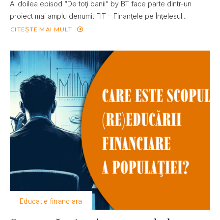
Al doilea episod “De toţi banii” by BT face parte dintr-un
proiect mai amplu denumit FIT – Finanţele pe Înţelesul...
CITEȘTE MAI MULT
Educatie financiara