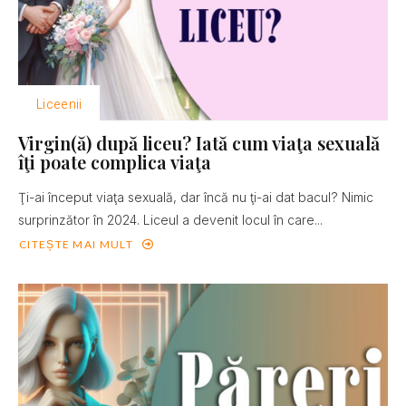
Liceenii
Virgin(ă) după liceu? Iată cum viaţa sexuală
îţi poate complica viaţa
Ţi-ai început viaţa sexuală, dar încă nu ţi-ai dat bacul? Nimic
surprinzător în 2024. Liceul a devenit locul în care...
CITEȘTE MAI MULT