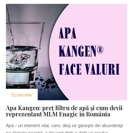
Economie
Apa Kangen: preţ filtru de apă şi cum devii
reprezentant MLM Enagic în România
Apa – un element vital, care, deşi se găseşte din abundenţă
pe planeta noastră, a devenit dintr-o dată un produs...