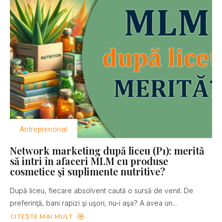
Antreprenoriat
Network marketing după liceu (P1): merită
să intri în afaceri MLM cu produse
cosmetice şi suplimente nutritive?
După liceu, fiecare absolvent caută o sursă de venit. De
preferinţă, bani rapizi şi uşori, nu-i aşa? A avea un...
CITEȘTE MAI MULT