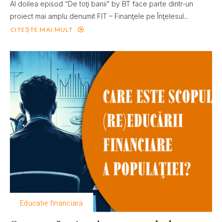
Al doilea episod “De toţi banii” by BT face parte dintr-un
proiect mai amplu denumit FIT – Finanţele pe Înţelesul...
CITEȘTE MAI MULT
Educatie financiara