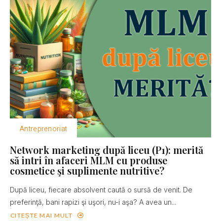
Antreprenoriat
Network marketing după liceu (P1): merită
să intri în afaceri MLM cu produse
cosmetice şi suplimente nutritive?
După liceu, fiecare absolvent caută o sursă de venit. De
preferinţă, bani rapizi şi uşori, nu-i aşa? A avea un...
CITEȘTE MAI MULT