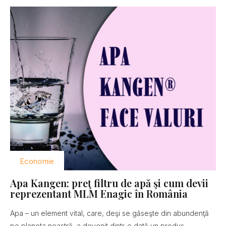
Economie
Apa Kangen: preţ filtru de apă şi cum devii
reprezentant MLM Enagic în România
Apa – un element vital, care, deşi se găseşte din abundenţă
pe planeta noastră, a devenit dintr-o dată un produs...