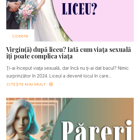
Liceenii
Virgin(ă) după liceu? Iată cum viaţa sexuală
îţi poate complica viaţa
Ţi-ai început viaţa sexuală, dar încă nu ţi-ai dat bacul? Nimic
surprinzător în 2024. Liceul a devenit locul în care...
CITEȘTE MAI MULT