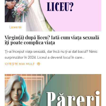
Liceenii
Virgin(ă) după liceu? Iată cum viaţa sexuală
îţi poate complica viaţa
Ţi-ai început viaţa sexuală, dar încă nu ţi-ai dat bacul? Nimic
surprinzător în 2024. Liceul a devenit locul în care...
CITEȘTE MAI MULT