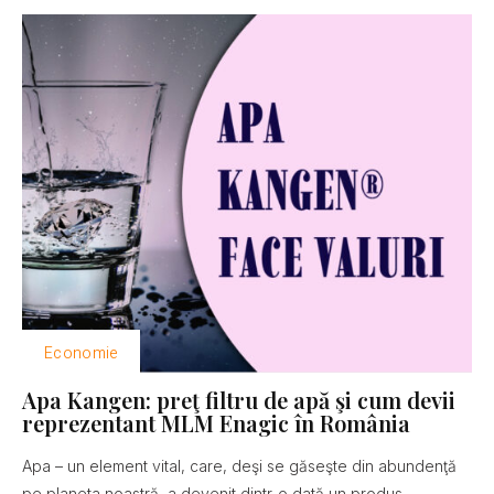
Economie
Apa Kangen: preţ filtru de apă şi cum devii
reprezentant MLM Enagic în România
Apa – un element vital, care, deşi se găseşte din abundenţă
pe planeta noastră, a devenit dintr-o dată un produs...