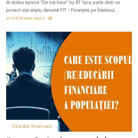
Al doilea episod “De toţi banii” by BT face parte dintr-un
proiect mai amplu denumit FIT – Finanţele pe Înţelesul...
CITEȘTE MAI MULT
Educatie financiara