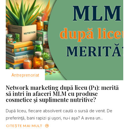
Antreprenoriat
Network marketing după liceu (P1): merită
să intri în afaceri MLM cu produse
cosmetice şi suplimente nutritive?
După liceu, fiecare absolvent caută o sursă de venit. De
preferinţă, bani rapizi şi uşori, nu-i aşa? A avea un...
CITEȘTE MAI MULT