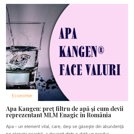
Economie
Apa Kangen: preţ filtru de apă şi cum devii
reprezentant MLM Enagic în România
Apa – un element vital, care, deşi se găseşte din abundenţă
pe planeta noastră, a devenit dintr-o dată un produs...