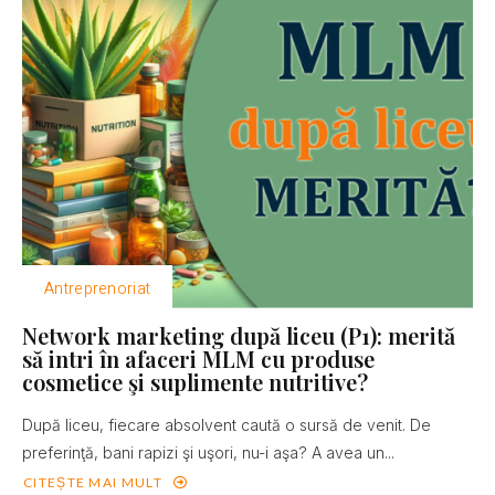
Antreprenoriat
Network marketing după liceu (P1): merită
să intri în afaceri MLM cu produse
cosmetice şi suplimente nutritive?
După liceu, fiecare absolvent caută o sursă de venit. De
preferinţă, bani rapizi şi uşori, nu-i aşa? A avea un...
CITEȘTE MAI MULT