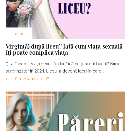
Liceenii
Virgin(ă) după liceu? Iată cum viaţa sexuală
îţi poate complica viaţa
Ţi-ai început viaţa sexuală, dar încă nu ţi-ai dat bacul? Nimic
surprinzător în 2024. Liceul a devenit locul în care...
CITEȘTE MAI MULT