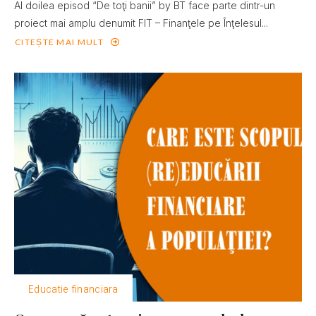
Al doilea episod “De toţi banii” by BT face parte dintr-un
proiect mai amplu denumit FIT – Finanţele pe Înţelesul...
CITEȘTE MAI MULT
Educatie financiara