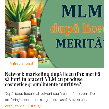
Antreprenoriat
Network marketing după liceu (P1): merită
să intri în afaceri MLM cu produse
cosmetice şi suplimente nutritive?
După liceu, fiecare absolvent caută o sursă de venit. De
preferinţă, bani rapizi şi uşori, nu-i aşa? A avea un...
CITEȘTE MAI MULT