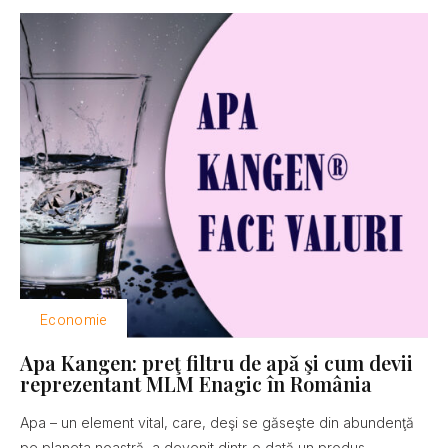
Economie
Apa Kangen: preţ filtru de apă şi cum devii
reprezentant MLM Enagic în România
Apa – un element vital, care, deşi se găseşte din abundenţă
pe planeta noastră, a devenit dintr-o dată un produs...