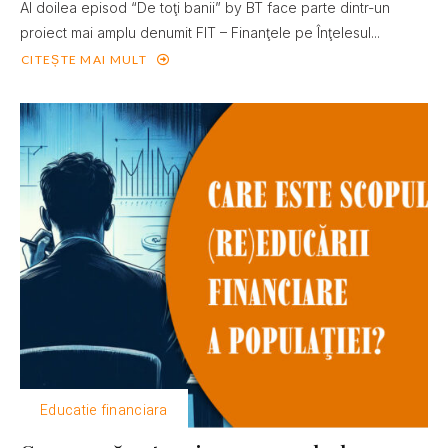
Al doilea episod “De toţi banii” by BT face parte dintr-un
proiect mai amplu denumit FIT – Finanţele pe Înţelesul...
CITEȘTE MAI MULT
Educatie financiara