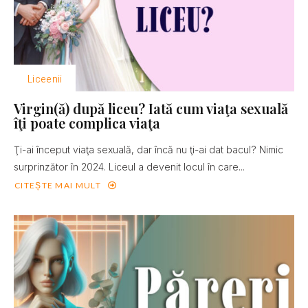
Liceenii
Virgin(ă) după liceu? Iată cum viaţa sexuală
îţi poate complica viaţa
Ţi-ai început viaţa sexuală, dar încă nu ţi-ai dat bacul? Nimic
surprinzător în 2024. Liceul a devenit locul în care...
CITEȘTE MAI MULT