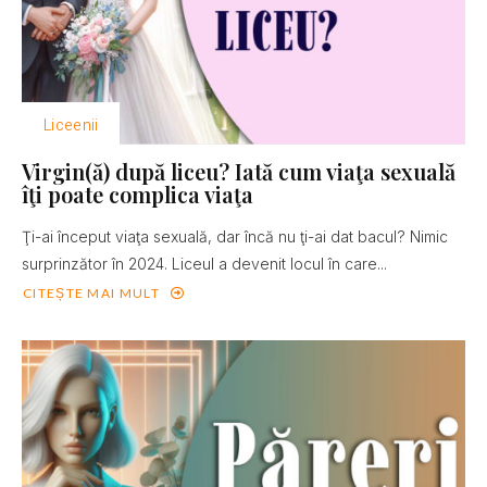
Liceenii
Virgin(ă) după liceu? Iată cum viaţa sexuală
îţi poate complica viaţa
Ţi-ai început viaţa sexuală, dar încă nu ţi-ai dat bacul? Nimic
surprinzător în 2024. Liceul a devenit locul în care...
CITEȘTE MAI MULT