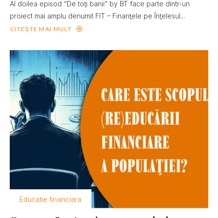
Al doilea episod “De toţi banii” by BT face parte dintr-un
proiect mai amplu denumit FIT – Finanţele pe Înţelesul...
CITEȘTE MAI MULT
Educatie financiara