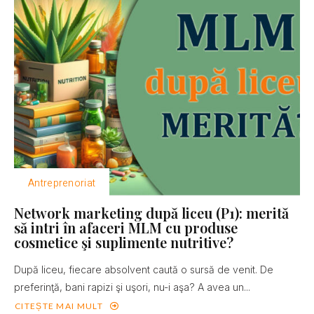
Antreprenoriat
Network marketing după liceu (P1): merită
să intri în afaceri MLM cu produse
cosmetice şi suplimente nutritive?
După liceu, fiecare absolvent caută o sursă de venit. De
preferinţă, bani rapizi şi uşori, nu-i aşa? A avea un...
CITEȘTE MAI MULT