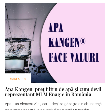
Economie
Apa Kangen: preţ filtru de apă şi cum devii
reprezentant MLM Enagic în România
Apa – un element vital, care, deşi se găseşte din abundenţă
pe planeta noastră, a devenit dintr-o dată un produs...