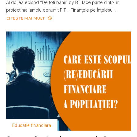
Al doilea episod “De toţi banii” by BT face parte dintr-un
proiect mai amplu denumit FIT – Finanţele pe Înţelesul...
CITEȘTE MAI MULT
Educatie financiara