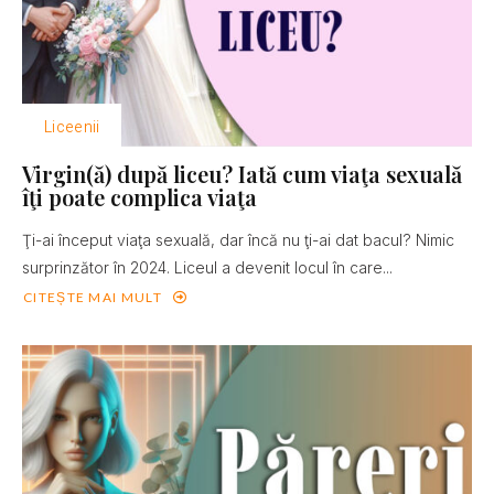
Liceenii
Virgin(ă) după liceu? Iată cum viaţa sexuală
îţi poate complica viaţa
Ţi-ai început viaţa sexuală, dar încă nu ţi-ai dat bacul? Nimic
surprinzător în 2024. Liceul a devenit locul în care...
CITEȘTE MAI MULT