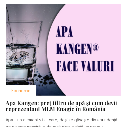
Economie
Apa Kangen: preţ filtru de apă şi cum devii
reprezentant MLM Enagic în România
Apa – un element vital, care, deşi se găseşte din abundenţă
pe planeta noastră, a devenit dintr-o dată un produs...