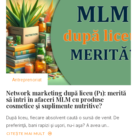
Antreprenoriat
Network marketing după liceu (P1): merită
să intri în afaceri MLM cu produse
cosmetice şi suplimente nutritive?
După liceu, fiecare absolvent caută o sursă de venit. De
preferinţă, bani rapizi şi uşori, nu-i aşa? A avea un...
CITEȘTE MAI MULT