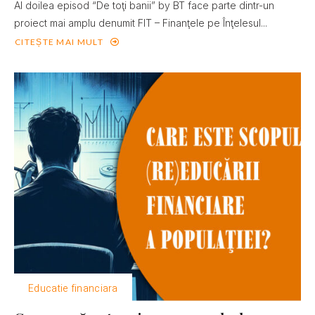
Al doilea episod “De toţi banii” by BT face parte dintr-un
proiect mai amplu denumit FIT – Finanţele pe Înţelesul...
CITEȘTE MAI MULT
Educatie financiara