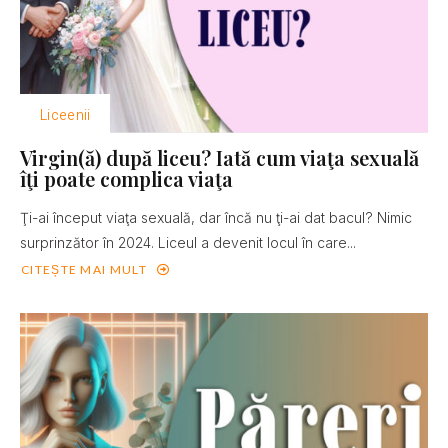
Liceenii
Virgin(ă) după liceu? Iată cum viaţa sexuală
îţi poate complica viaţa
Ţi-ai început viaţa sexuală, dar încă nu ţi-ai dat bacul? Nimic
surprinzător în 2024. Liceul a devenit locul în care...
CITEȘTE MAI MULT