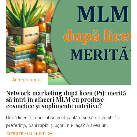
Antreprenoriat
Network marketing după liceu (P1): merită
să intri în afaceri MLM cu produse
cosmetice şi suplimente nutritive?
După liceu, fiecare absolvent caută o sursă de venit. De
preferinţă, bani rapizi şi uşori, nu-i aşa? A avea un...
CITEȘTE MAI MULT