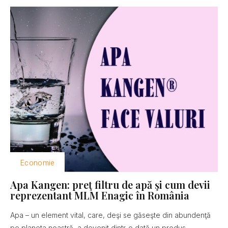
Economie
Apa Kangen: preţ filtru de apă şi cum devii
reprezentant MLM Enagic în România
Apa – un element vital, care, deşi se găseşte din abundenţă
pe planeta noastră, a devenit dintr-o dată un produs...