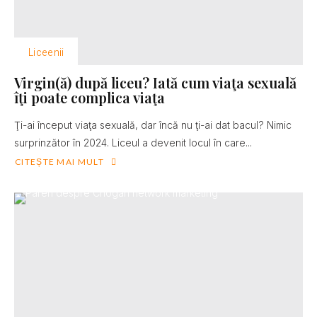
Liceenii
Virgin(ă) după liceu? Iată cum viaţa sexuală
îţi poate complica viaţa
Ţi-ai început viaţa sexuală, dar încă nu ţi-ai dat bacul? Nimic
surprinzător în 2024. Liceul a devenit locul în care...
CITEȘTE MAI MULT