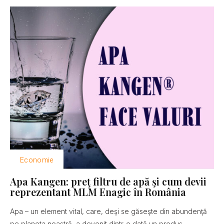
Economie
Apa Kangen: preţ filtru de apă şi cum devii
reprezentant MLM Enagic în România
Apa – un element vital, care, deşi se găseşte din abundenţă
pe planeta noastră, a devenit dintr-o dată un produs...