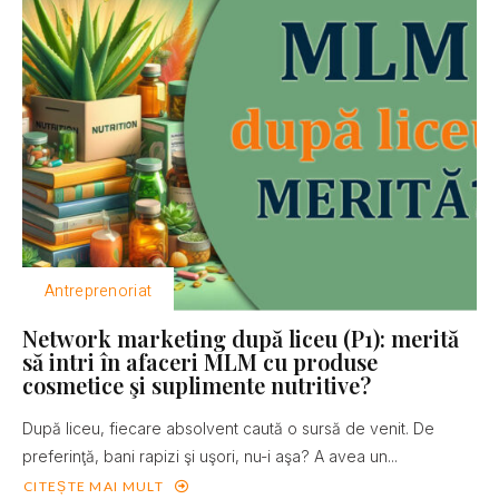
Antreprenoriat
Network marketing după liceu (P1): merită
să intri în afaceri MLM cu produse
cosmetice şi suplimente nutritive?
După liceu, fiecare absolvent caută o sursă de venit. De
preferinţă, bani rapizi şi uşori, nu-i aşa? A avea un...
CITEȘTE MAI MULT