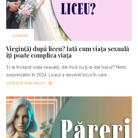
Liceenii
Virgin(ă) după liceu? Iată cum viaţa sexuală
îţi poate complica viaţa
Ţi-ai început viaţa sexuală, dar încă nu ţi-ai dat bacul? Nimic
surprinzător în 2024. Liceul a devenit locul în care...
CITEȘTE MAI MULT