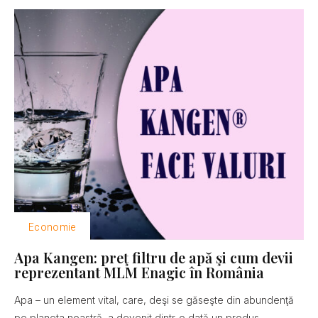
Economie
Apa Kangen: preţ filtru de apă şi cum devii
reprezentant MLM Enagic în România
Apa – un element vital, care, deşi se găseşte din abundenţă
pe planeta noastră, a devenit dintr-o dată un produs...