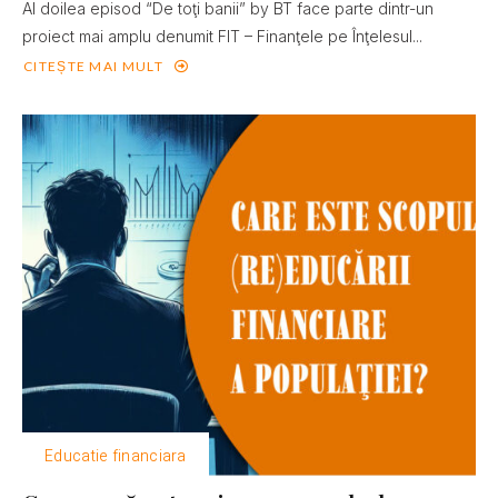
Al doilea episod “De toţi banii” by BT face parte dintr-un
proiect mai amplu denumit FIT – Finanţele pe Înţelesul...
CITEȘTE MAI MULT
Educatie financiara