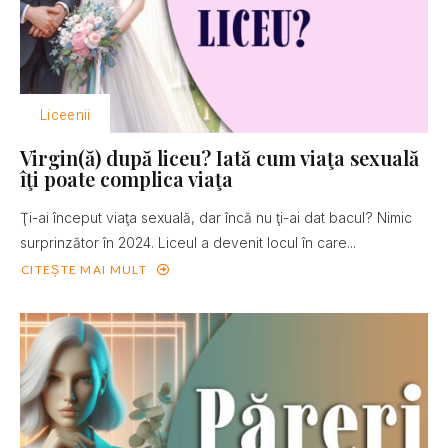
Liceenii
Virgin(ă) după liceu? Iată cum viaţa sexuală
îţi poate complica viaţa
Ţi-ai început viaţa sexuală, dar încă nu ţi-ai dat bacul? Nimic
surprinzător în 2024. Liceul a devenit locul în care...
CITEȘTE MAI MULT