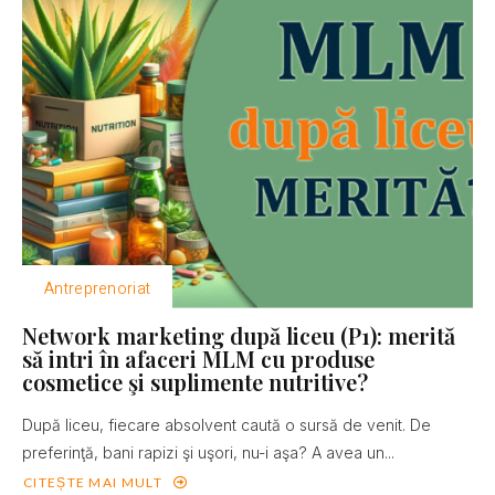
Antreprenoriat
Network marketing după liceu (P1): merită
să intri în afaceri MLM cu produse
cosmetice şi suplimente nutritive?
După liceu, fiecare absolvent caută o sursă de venit. De
preferinţă, bani rapizi şi uşori, nu-i aşa? A avea un...
CITEȘTE MAI MULT