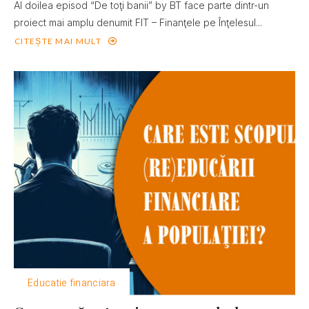
Al doilea episod “De toţi banii” by BT face parte dintr-un
proiect mai amplu denumit FIT – Finanţele pe Înţelesul...
CITEȘTE MAI MULT
Educatie financiara