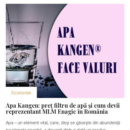
Economie
Apa Kangen: preţ filtru de apă şi cum devii
reprezentant MLM Enagic în România
Apa – un element vital, care, deşi se găseşte din abundenţă
pe planeta noastră, a devenit dintr-o dată un produs...