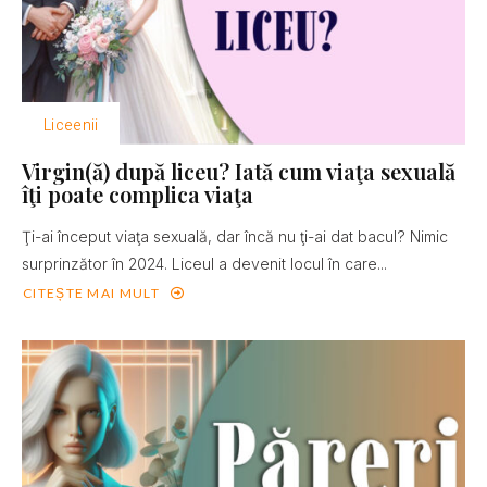
Liceenii
Virgin(ă) după liceu? Iată cum viaţa sexuală
îţi poate complica viaţa
Ţi-ai început viaţa sexuală, dar încă nu ţi-ai dat bacul? Nimic
surprinzător în 2024. Liceul a devenit locul în care...
CITEȘTE MAI MULT