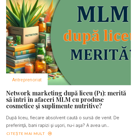
Antreprenoriat
Network marketing după liceu (P1): merită
să intri în afaceri MLM cu produse
cosmetice şi suplimente nutritive?
După liceu, fiecare absolvent caută o sursă de venit. De
preferinţă, bani rapizi şi uşori, nu-i aşa? A avea un...
CITEȘTE MAI MULT