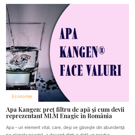
Economie
Apa Kangen: preţ filtru de apă şi cum devii
reprezentant MLM Enagic în România
Apa – un element vital, care, deşi se găseşte din abundenţă
pe planeta noastră, a devenit dintr-o dată un produs...