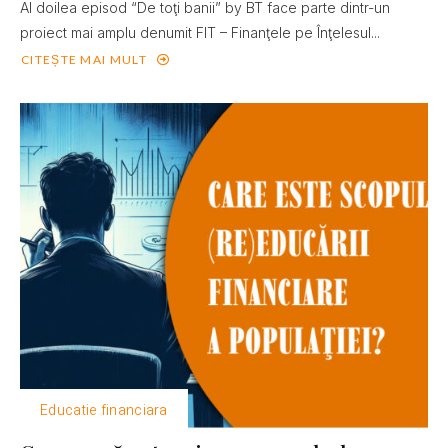
Al doilea episod “De toţi banii” by BT face parte dintr-un
proiect mai amplu denumit FIT – Finanţele pe Înţelesul...
CITEȘTE MAI MULT
Educatie financiara