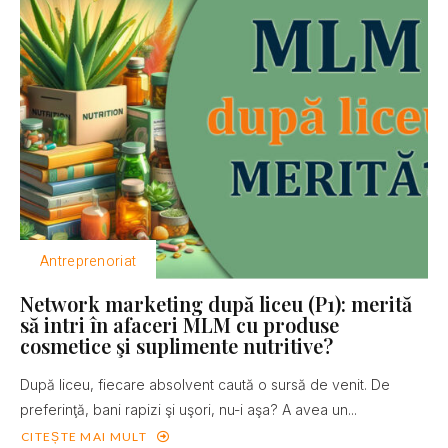
Antreprenoriat
Network marketing după liceu (P1): merită
să intri în afaceri MLM cu produse
cosmetice şi suplimente nutritive?
După liceu, fiecare absolvent caută o sursă de venit. De
preferinţă, bani rapizi şi uşori, nu-i aşa? A avea un...
CITEȘTE MAI MULT