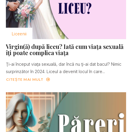
Liceenii
Virgin(ă) după liceu? Iată cum viaţa sexuală
îţi poate complica viaţa
Ţi-ai început viaţa sexuală, dar încă nu ţi-ai dat bacul? Nimic
surprinzător în 2024. Liceul a devenit locul în care...
CITEȘTE MAI MULT