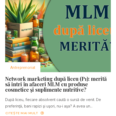
Antreprenoriat
Network marketing după liceu (P1): merită
să intri în afaceri MLM cu produse
cosmetice şi suplimente nutritive?
După liceu, fiecare absolvent caută o sursă de venit. De
preferinţă, bani rapizi şi uşori, nu-i aşa? A avea un...
CITEȘTE MAI MULT