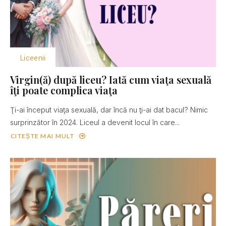
Liceenii
Virgin(ă) după liceu? Iată cum viaţa sexuală
îţi poate complica viaţa
Ţi-ai început viaţa sexuală, dar încă nu ţi-ai dat bacul? Nimic
surprinzător în 2024. Liceul a devenit locul în care...
CITEȘTE MAI MULT