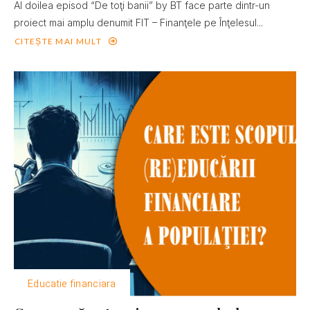
Al doilea episod “De toţi banii” by BT face parte dintr-un
proiect mai amplu denumit FIT – Finanţele pe Înţelesul...
CITEȘTE MAI MULT
Educatie financiara