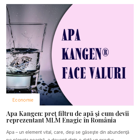
Economie
Apa Kangen: preţ filtru de apă şi cum devii
reprezentant MLM Enagic în România
Apa – un element vital, care, deşi se găseşte din abundenţă
pe planeta noastră, a devenit dintr-o dată un produs...