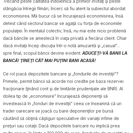
Trecând peste calitatea îndoielnică a primilor invitaţi şi peste
stângăcia întregii filmări, încerc să fiu atent la subiectul abordat:
economisirea. Mă bucur că se încurajează economisirea, însă
detest când sectorul bancar se agaţă cu forţa de economiile
populaţiei. În mentalul colectiv, însă, nu mai este nicio problemă
dacă băncile se amestecă în viaţa privată a fiecărui client. Chiar
dacă invitaţii încep discuţia într-o notă amuzantă şi „casual”…
spre final, scopul băncii devine evident:
ADUCEŢI-VĂ BANII LA
BANCĂ! ŢINEŢI CÂT MAI PUŢINI BANI ACASĂ!
Ce rol joacă depozitele bancare şi „fondurile de investiţii”?
Primele, permit băncii să acorde noi credite pe baza rezervei
fracţionare (ţinând cont şi de limitările prudenţiale ale BNR). Al
doilea tip de „economisire” încurajează deponenţii să
investească în „fonduri de investiţii” ceea ce înseamnă că un
trader oarecare se joacă cu banii deponenţilor pe bursă
căutând să obţină câştiguri speculative din variaţii infime de
preţuri sau cotaţii. Dacă depozitele bancare nu implică prea