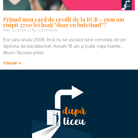
Primul meu card de credit de la BCR – cum am
risipit 2700 lei luaţi “doar cu buletinul”?
May 12, 2024
No Comments
Era vara anului 2006. Încă nu se uscase bine cerneala de pe
diploma de bacalaureat. Aveam 18 ani şi toată viaţa înainte…
Atunci făceam primii
Citeşte! »