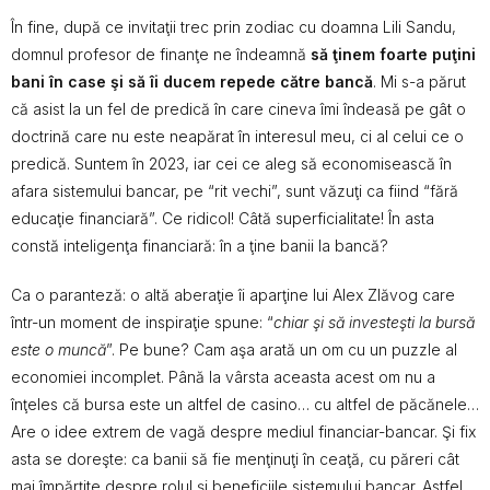
În fine, după ce invitaţii trec prin zodiac cu doamna Lili Sandu,
domnul profesor de finanţe ne îndeamnă
să ţinem foarte puţini
bani în case şi să îi ducem repede către bancă
. Mi s-a părut
că asist la un fel de predică în care cineva îmi îndeasă pe gât o
doctrină care nu este neapărat în interesul meu, ci al celui ce o
predică. Suntem în 2023, iar cei ce aleg să economisească în
afara sistemului bancar, pe “rit vechi”, sunt văzuţi ca fiind “fără
educaţie financiară”. Ce ridicol! Câtă superficialitate! În asta
constă inteligenţa financiară: în a ţine banii la bancă?
Ca o paranteză: o altă aberaţie îi aparţine lui Alex Zlăvog care
într-un moment de inspiraţie spune: “
chiar şi să investeşti la bursă
este o muncă
”. Pe bune? Cam aşa arată un om cu un puzzle al
economiei incomplet. Până la vârsta aceasta acest om nu a
înţeles că bursa este un altfel de casino… cu altfel de păcănele…
Are o idee extrem de vagă despre mediul financiar-bancar. Şi fix
asta se doreşte: ca banii să fie menţinuţi în ceaţă, cu păreri cât
mai împărţite despre rolul şi beneficiile sistemului bancar. Astfel