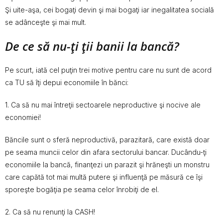
Şi uite-aşa, cei bogaţi devin şi mai bogaţi iar inegalitatea socială
se adânceşte şi mai mult.
De ce să nu-ţi ţii banii la bancă?
Pe scurt, iată cel puţin trei motive pentru care nu sunt de acord
ca TU să îţi depui economiile în bănci:
1. Ca să nu mai întreţii sectoarele neproductive şi nocive ale
economiei!
Băncile sunt o sferă neproductivă, parazitară, care există doar
pe seama muncii celor din afara sectorului bancar. Ducându-ţi
economiile la bancă, finanţezi un parazit şi hrăneşti un monstru
care capătă tot mai multă putere şi influenţă pe măsură ce îşi
sporeşte bogăţia pe seama celor înrobiţi de el.
2. Ca să nu renunţi la CASH!