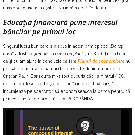
multe riscuri, în limita a 100.000 de euro, fondurile de investiţii au
numeroase riscuri ataşate… Nu intrăm acum în detalii.
Educaţia financiară pune interesul
băncilor pe primul loc
Singurul lucru bun care s-a spus în acest prim episod „
De toţi
banii
” a fost că „
trebuie să avem un plan
” (min 3:15). Ţinând cont
că şi eu am ajuns la concluzia că fără
Planul de economisire
nu
pot să economisesc bani, îi dau dreptate domnului profesor
Cristian Păun. Dar scurtă mi-a fost bucuria căci la minutul 4:08,
domnul profesor vorbeşte din nou în interesul băncii şi îi
încurajează pe spectatori să economisească la bancă pentru că
primesc „un fel de premiu” – adică DOBÂNDĂ.