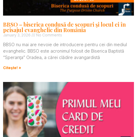
BBSO – biserica condusă de scopuri şi locul ei în
peisajul evanghelic din România
January 3, 2026
No Comments
BBSO nu mai are nevoie de introducere pentru cei din mediul
evanghelic. BBSO este acronimul folosit de Biserica Baptistă
“Speranţa” Oradea, a cărei clădire avangardistă
Citeşte! »