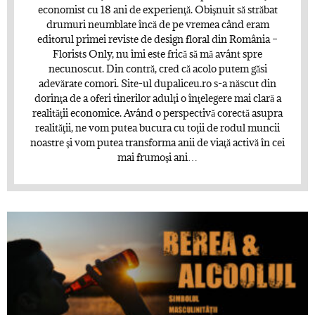
economist cu 18 ani de experienţă. Obişnuit să străbat
drumuri neumblate încă de pe vremea când eram
editorul primei reviste de design floral din România –
Florists Only, nu îmi este frică să mă avânt spre
necunoscut. Din contră, cred că acolo putem găsi
adevărate comori. Site-ul dupaliceu.ro s-a născut din
dorinţa de a oferi tinerilor adulţi o înţelegere mai clară a
realităţii economice. Având o perspectivă corectă asupra
realităţii, ne vom putea bucura cu toţii de rodul muncii
noastre şi vom putea transforma anii de viaţă activă în cei
mai frumoşi ani…