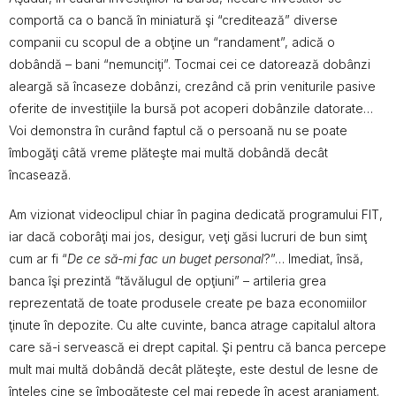
comportă ca o bancă în miniatură şi “creditează” diverse
companii cu scopul de a obţine un “randament”, adică o
dobândă – bani “nemunciţi”. Tocmai cei ce datorează dobânzi
aleargă să încaseze dobânzi, crezând că prin veniturile pasive
oferite de investiţiile la bursă pot acoperi dobânzile datorate…
Voi demonstra în curând faptul că o persoană nu se poate
îmbogăţi câtă vreme plăteşte mai multă dobândă decât
încasează.
Am vizionat videoclipul chiar în pagina dedicată programului FIT,
iar dacă coborâţi mai jos, desigur, veţi găsi lucruri de bun simţ
cum ar fi “
De ce să-mi fac un buget personal
?”… Imediat, însă,
banca îşi prezintă “tăvălugul de opţiuni” – artileria grea
reprezentată de toate produsele create pe baza economiilor
ţinute în depozite. Cu alte cuvinte, banca atrage capitalul altora
care să-i servească ei drept capital. Şi pentru că banca percepe
mult mai multă dobândă decât plăteşte, este destul de lesne de
înţeles cine se îmbogăţeşte cel mai repede în acest aranjament.