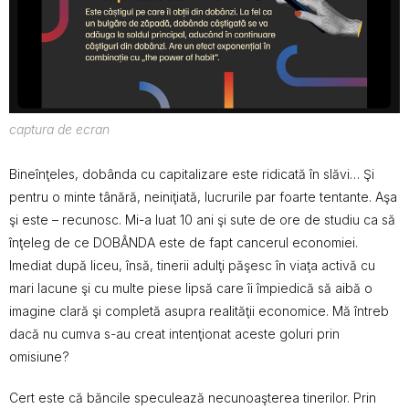
captura de ecran
Bineînţeles, dobânda cu capitalizare este ridicată în slăvi… Şi
pentru o minte tânără, neiniţiată, lucrurile par foarte tentante. Aşa
şi este – recunosc. Mi-a luat 10 ani şi sute de ore de studiu ca să
înţeleg de ce DOBÂNDA este de fapt cancerul economiei.
Imediat după liceu, însă, tinerii adulţi păşesc în viaţa activă cu
mari lacune şi cu multe piese lipsă care îi împiedică să aibă o
imagine clară şi completă asupra realităţii economice. Mă întreb
dacă nu cumva s-au creat intenţionat aceste goluri prin
omisiune?
Cert este că băncile speculează necunoaşterea tinerilor. Prin