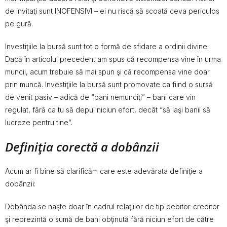
de invitaţi sunt INOFENSIVI – ei nu riscă să scoată ceva periculos
pe gură.
Investiţiile la bursă sunt tot o formă de sfidare a ordinii divine.
Dacă în articolul precedent am spus că recompensa vine în urma
muncii, acum trebuie să mai spun şi că recompensa vine doar
prin muncă. Investiţiile la bursă sunt promovate ca fiind o sursă
de venit pasiv – adică de “bani nemunciţi” – bani care vin
regulat, fără ca tu să depui niciun efort, decât “să laşi banii să
lucreze pentru tine”.
Definiţia corectă a dobânzii
Acum ar fi bine să clarificăm care este adevărata definiţie a
dobânzii:
Dobânda se naşte doar în cadrul relaţiilor de tip debitor-creditor
şi reprezintă o sumă de bani obţinută fără niciun efort de către