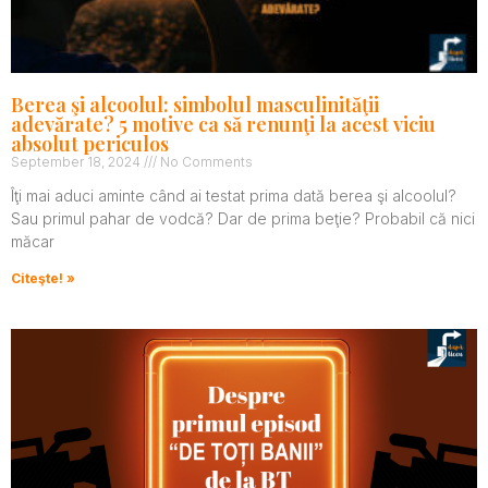
Berea şi alcoolul: simbolul masculinităţii
adevărate? 5 motive ca să renunţi la acest viciu
absolut periculos
September 18, 2024
No Comments
Îţi mai aduci aminte când ai testat prima dată berea şi alcoolul?
Sau primul pahar de vodcă? Dar de prima beţie? Probabil că nici
măcar
Citeşte! »