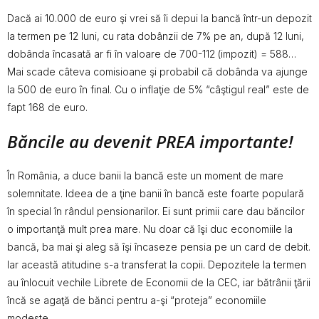
Dacă ai 10.000 de euro şi vrei să îi depui la bancă într-un depozit
la termen pe 12 luni, cu rata dobânzii de 7% pe an, după 12 luni,
dobânda încasată ar fi în valoare de 700-112 (impozit) = 588…
Mai scade câteva comisioane şi probabil că dobânda va ajunge
la 500 de euro în final. Cu o inflaţie de 5% “câştigul real” este de
fapt 168 de euro.
Băncile au devenit PREA importante!
În România, a duce banii la bancă este un moment de mare
solemnitate. Ideea de a ţine banii în bancă este foarte populară
în special în rândul pensionarilor. Ei sunt primii care dau băncilor
o importanţă mult prea mare. Nu doar că îşi duc economiile la
bancă, ba mai şi aleg să îşi încaseze pensia pe un card de debit.
Iar această atitudine s-a transferat la copii. Depozitele la termen
au înlocuit vechile Librete de Economii de la CEC, iar bătrânii ţării
încă se agaţă de bănci pentru a-şi “proteja” economiile
modeste.