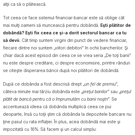
alţii ca să o plătească.
Tot ceea ce face sistemul financiar-bancar este să oblige cât
mai mulţi oameni să muncească pentru dobândă.
Eşti plătitor de
dobândă? Eşti fix ceea ce şi-a dorit sectorul bancar ca tu
să devii.
Cât timp suntem virgini din punct de vedere financiar,
fiecare dintre noi suntem „viitori debitori” în ochii bancherilor. Şi
chiar dacă acest episod din ceea ce se vrea seria „De toţi banii”
nu este despre creditare, ci despre economisire, printre rânduri
se citeşte disperarea băncii după noi plătitori de dobândă.
După ce dobânda a fost descrisă drept „
un fel de premiu
”,
câteva minute mai târziu dobânda este „
preţul banilor
” sau „
preţul
plătit de bancă pentru că o împrumutăm cu banii noştri
”. Se
accentuează ideea că dobânda multiplică ceea ce pui
deoparte, însă cu toţii ştim că dobânda la depozitele bancare nu
ţine pasul cu rata inflaţiei. În plus, acea dobândă mai este şi
impozitată cu 16%. Să facem şi un calcul simplu: