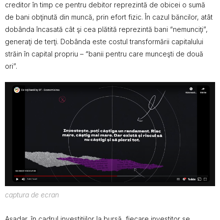
creditor în timp ce pentru debitor reprezintă de obicei o sumă
de bani obţinută din muncă, prin efort fizic. În cazul băncilor, atât
dobânda încasată cât şi cea plătită reprezintă bani “nemunciţi”,
generaţi de terţi. Dobânda este costul transformării capitalului
străin în capital propriu – “banii pentru care munceşti de două
ori”.
captura de ecran
Aşadar, în cadrul investiţiilor la bursă, fiecare investitor se