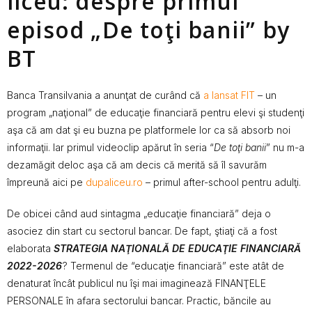
liceu: despre primul
episod „De toţi banii” by
BT
Banca Transilvania a anunţat de curând că
a lansat FIT
– un
program „naţional” de educaţie financiară pentru elevi şi studenţi
aşa că am dat şi eu buzna pe platformele lor ca să absorb noi
informaţii. Iar primul videoclip apărut în seria “
De toţi banii
” nu m-a
dezamăgit deloc aşa că am decis că merită să îl savurăm
împreună aici pe
dupaliceu.ro
– primul after-school pentru adulţi.
De obicei când aud sintagma „educaţie financiară” deja o
asociez din start cu sectorul bancar. De fapt, ştiaţi că a fost
elaborata
STRATEGIA NAŢIONALĂ DE EDUCAŢIE FINANCIARĂ
2022-2026
? Termenul de “educaţie financiară” este atât de
denaturat încât publicul nu îşi mai imaginează FINANŢELE
PERSONALE în afara sectorului bancar. Practic, băncile au