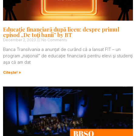
Educaţie financiară după liceu: despre primul
episod „De toţi banii” by BT
December 2, 2023
No Comments
Banca Transilvania a anunţat de curând că a lansat FIT – un
program „naţional” de educaţie financiară pentru elevi şi studenţi
aşa că am dat
Citeşte! »