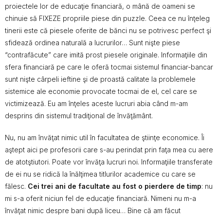
proiectele lor de educaţie financiară, o mână de oameni se
chinuie să FIXEZE propriile piese din puzzle. Ceea ce nu înţeleg
tinerii este că piesele oferite de bănci nu se potrivesc perfect şi
sfidează ordinea naturală a lucrurilor… Sunt nişte piese
“contrafăcute” care imită prost piesele originale. Informaţiile din
sfera financiară pe care le oferă tocmai sistemul financiar-bancar
sunt nişte cârpeli ieftine şi de proastă calitate la problemele
sistemice ale economie provocate tocmai de el, cel care se
victimizează. Eu am înţeles aceste lucruri abia când m-am
desprins din sistemul tradiţional de învăţământ.
Nu, nu am învăţat nimic util în facultatea de ştiinţe economice. Îi
aştept aici pe profesorii care s-au perindat prin faţa mea cu aere
de atotştiutori. Poate vor învăţa lucruri noi. Informaţiile transferate
de ei nu se ridică la înălţimea titlurilor academice cu care se
fălesc.
Cei trei ani de facultate au fost o pierdere de timp
: nu
mi s-a oferit niciun fel de educaţie financiară. Nimeni nu m-a
învăţat nimic despre bani după liceu… Bine că am făcut