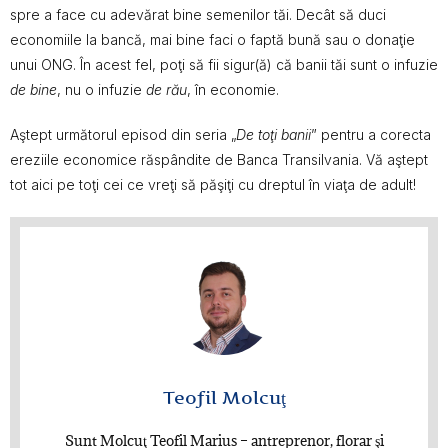
spre a face cu adevărat bine semenilor tăi. Decât să duci
economiile la bancă, mai bine faci o faptă bună sau o donaţie
unui ONG. În acest fel, poţi să fii sigur(ă) că banii tăi sunt o infuzie
de bine
, nu o infuzie
de rău
, în economie.
Aştept următorul episod din seria „
De toţi banii
” pentru a corecta
ereziile economice răspândite de Banca Transilvania. Vă aştept
tot aici pe toţi cei ce vreţi să păşiţi cu dreptul în viaţa de adult!
Teofil Molcuţ
Sunt Molcuţ Teofil Marius – antreprenor, florar şi