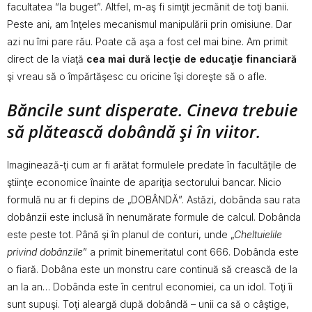
facultatea “la buget”. Altfel, m-aş fi simţit jecmănit de toţi banii.
Peste ani, am înţeles mecanismul manipulării prin omisiune. Dar
azi nu îmi pare rău. Poate că aşa a fost cel mai bine. Am primit
direct de la viaţă
cea mai dură lecţie de educaţie financiară
şi vreau să o împărtăşesc cu oricine îşi doreşte să o afle.
Băncile sunt disperate. Cineva trebuie
să plătească dobândă şi în viitor.
Imaginează-ţi cum ar fi arătat formulele predate în facultăţile de
ştiinţe economice înainte de apariţia sectorului bancar. Nicio
formulă nu ar fi depins de „DOBÂNDĂ”. Astăzi, dobânda sau rata
dobânzii este inclusă în nenumărate formule de calcul. Dobânda
este peste tot. Până şi în planul de conturi, unde „
Cheltuielile
privind dobânzile
” a primit binemeritatul cont 666. Dobânda este
o fiară. Dobâna este un monstru care continuă să crească de la
an la an… Dobânda este în centrul economiei, ca un idol. Toţi îi
sunt supuşi. Toţi aleargă după dobândă – unii ca să o câştige,