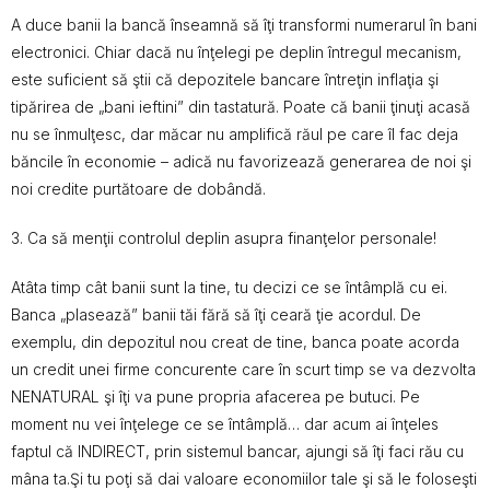
A duce banii la bancă înseamnă să îţi transformi numerarul în bani
electronici. Chiar dacă nu înţelegi pe deplin întregul mecanism,
este suficient să ştii că depozitele bancare întreţin inflaţia şi
tipărirea de „bani ieftini” din tastatură. Poate că banii ţinuţi acasă
nu se înmulţesc, dar măcar nu amplifică răul pe care îl fac deja
băncile în economie – adică nu favorizează generarea de noi şi
noi credite purtătoare de dobândă.
3. Ca să menţii controlul deplin asupra finanţelor personale!
Atâta timp cât banii sunt la tine, tu decizi ce se întâmplă cu ei.
Banca „plasează” banii tăi fără să îţi ceară ţie acordul. De
exemplu, din depozitul nou creat de tine, banca poate acorda
un credit unei firme concurente care în scurt timp se va dezvolta
NENATURAL şi îţi va pune propria afacerea pe butuci. Pe
moment nu vei înţelege ce se întâmplă… dar acum ai înţeles
faptul că INDIRECT, prin sistemul bancar, ajungi să îţi faci rău cu
mâna ta.Şi tu poţi să dai valoare economiilor tale şi să le foloseşti