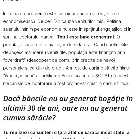
Însă marea problemă este că românii nu prea reuşesc să
economisească. De ce? Din cauza veniturilor mici. Politica
salariului minim pe economie nu este în sprijinul angajaţilor, ci în
sprijinul sectorului bancar.
Totul este bine orchestrat.
O
populaţie săracă este mai uşor de îndatorat. Când cheltuielile
depăşesc mai mereu veniturile, populaţia este finanţată prin
“overdraft” (descoperit de cont), prin credite de nevoi
personale şi carduri de credit. Am fost de curând să văd filmul
“
Nuntă pe bani
” al lui Mircea Bravo şi am fost ŞOCAT că acest
mecanism de îndatorare a fost promovat chiar în cadrul filmului.
Dacă băncile nu au generat bogăţie în
ultimii 30 de ani, oare nu au generat
cumva sărăcie?
Tu realizezi că suntem o ţară atât de săracă încât statul a