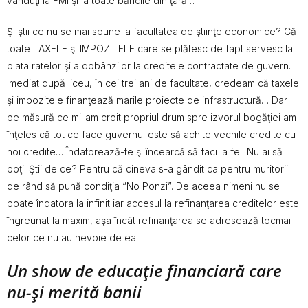
vânduţi la FMI şi la toate băncile din ţară…
Şi ştii ce nu se mai spune la facultatea de ştiinţe economice? Că
toate TAXELE şi IMPOZITELE care se plătesc de fapt servesc la
plata ratelor şi a dobânzilor la creditele contractate de guvern.
Imediat după liceu, în cei trei ani de facultate, credeam că taxele
şi impozitele finanţează marile proiecte de infrastructură… Dar
pe măsură ce mi-am croit propriul drum spre izvorul bogăţiei am
înţeles că tot ce face guvernul este să achite vechile credite cu
noi credite… Îndatorează-te şi încearcă să faci la fel! Nu ai să
poţi. Ştii de ce? Pentru că cineva s-a gândit ca pentru muritorii
de rând să pună condiţia “No Ponzi”. De aceea nimeni nu se
poate îndatora la infinit iar accesul la refinanţarea creditelor este
îngreunat la maxim, aşa încât refinanţarea se adresează tocmai
celor ce nu au nevoie de ea.
Un show de educaţie financiară care
nu-şi merită banii