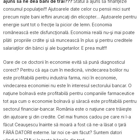
ajuns să ne dea bani de trai???
Statul a ajuns să finanţeze
consumul populaţiei!!! Ajutoarele date celor cu pensii mici sunt
precum nişte bani ieftini aruncaţi din elicopter… Ajutoarele pentru
energie sunt tot o frecţie la picior de lemn. Economia
românească este disfuncţională. Economia reală nu-şi mai poate
plăti propriile crdite şi să muncească în plus şi pentru creditele
salariaţilor din bănci şi ale bugetarilor. E prea mult!!!
Oare de ce doctorii în economie evită să pună diagnosticul
corect? Pentru că aşa cum în medicină, vindecarea bolilor nu
este profitabilă pentru industria farma, nici în economie,
vindecarea economiei nu este în interesul sectorului bancar. O
naţiune bolnavă este profitabilă pentru companiile farmaceutice
tot aşa cum o economie bolnavă şi săracă este profitabilă pentru
sectorul financiar-bancar. România este o naţiune care trăieşte
din ajutoare şi din credite. Cel mai frumos cadou pe care ni l-a
făcut Ceauşescu înainte să moară a fost că ne-a lăsat o ţară
FĂRĂ DATORII externe. Iar noi ce-am făcut? Suntem datori