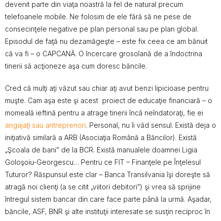
devenit parte din viaţa noastră la fel de natural precum
telefoanele mobile. Ne folosim de ele fără să ne pese de
consecinţele negative pe plan personal sau pe plan global.
Episodul de faţă nu dezamăgeşte – este fix ceea ce am bănuit
că va fi – o CAPCANĂ. O încercare grosolană de a îndoctrina
tinerii să acţioneze aşa cum doresc băncile.
Cred că mulţi aţi văzut sau chiar aţi avut benzi lipicioase pentru
muşte. Cam aşa este şi acest proiect de educaţie financiară – o
momeală ieftină pentru a atrage tinerii încă neîndatoraţi, fie ei
angajaţi sau antreprenori
. Personal, nu îi văd sensul. Există deja o
iniţiativă similară a ARB (Asociaţia Română a Băncilor). Există
„Şcoala de bani” de la BCR. Există manualele doamnei Ligia
Goloşoiu-Georgescu… Pentru ce FIT – Finanţele pe Înţelesul
Tuturor? Răspunsul este clar – Banca Transilvania îşi doreşte să
atragă noi clienţi (a se citit „viitori debitori”) şi vrea să sprijine
întregul sistem bancar din care face parte până la urmă. Aşadar,
băncile, ASF, BNR şi alte instituţii interesate se susţin reciproc în