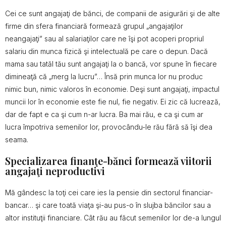
Cei ce sunt angajaţi de bănci, de companii de asigurări şi de alte
firme din sfera financiară formează grupul „angajaţilor
neangajaţi” sau al salariaţilor care ne îşi pot acoperi propriul
salariu din munca fizică şi intelectuală pe care o depun. Dacă
mama sau tatăl tău sunt angajaţi la o bancă, vor spune în fiecare
dimineaţă că „merg la lucru”… Însă prin munca lor nu produc
nimic bun, nimic valoros în economie. Deşi sunt angajaţi, impactul
muncii lor în economie este fie nul, fie negativ. Ei zic că lucrează,
dar de fapt e ca şi cum n-ar lucra. Ba mai rău, e ca şi cum ar
lucra împotriva semenilor lor, provocându-le rău fără să îşi dea
seama.
Specializarea finanţe-bănci formează viitorii
angajaţi neproductivi
Mă gândesc la toţi cei care ies la pensie din sectorul financiar-
bancar… şi care toată viaţa şi-au pus-o în slujba băncilor sau a
altor instituţii financiare. Cât rău au făcut semenilor lor de-a lungul