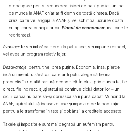
preocupare pentru reducerea risipei de bani publici, un loc
de muncă la ANAF chiar ar fi demn de toată cinstea. Dacă
crezi că te vei angaja la ANAF şi vei schimba lucrurile odată
cu aplicarea principiilor din
Planul de economisir
, mai bine te
reorientezi.
Avantaje
: te vei îmbrăca mereu la patru ace, vei impune respect,
vei avea un program relativ lejer.
Dezavantaje
: pentru tine, prea puţine. Economia, însă, pierde
încă un membru sănătos, care ar fi putut alege să fie mai
productiv într-o altă ramură economică. În plus, prin munca ta, fie
direct, fie indirect, ajuţi statul să continue ciclul datoriilor – un
ciclul căruia nu pare să-şi dorească să îi pună capăt. Muncind la
ANAF, ajuţi statul să încaseze taxe şi impozite de la populaţie
pentru a le transforma în rate şi dobânzi la creditele accesate.
Taxele şi impozitele sunt mai degrabă un eufemism pentru