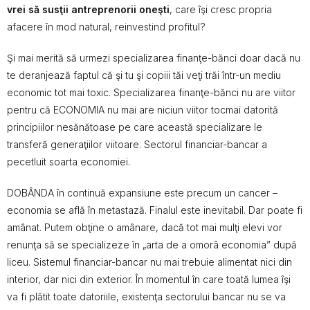
vrei să susţii antreprenorii oneşti
, care îşi cresc propria
afacere în mod natural, reinvestind profitul?
Şi mai merită să urmezi specializarea finanţe-bănci doar dacă nu
te deranjează faptul că şi tu şi copiii tăi veţi trăi într-un mediu
economic tot mai toxic. Specializarea finanţe-bănci nu are viitor
pentru că ECONOMIA nu mai are niciun viitor tocmai datorită
principiilor nesănătoase pe care această specializare le
transferă generaţiilor viitoare. Sectorul financiar-bancar a
pecetluit soarta economiei.
DOBÂNDA în continuă expansiune este precum un cancer –
economia se află în metastază. Finalul este inevitabil. Dar poate fi
amânat. Putem obţine o amânare, dacă tot mai mulţi elevi vor
renunţa să se specializeze în „arta de a omorâ economia” după
liceu. Sistemul financiar-bancar nu mai trebuie alimentat nici din
interior, dar nici din exterior. În momentul în care toată lumea îşi
va fi plătit toate datoriile, existenţa sectorului bancar nu se va