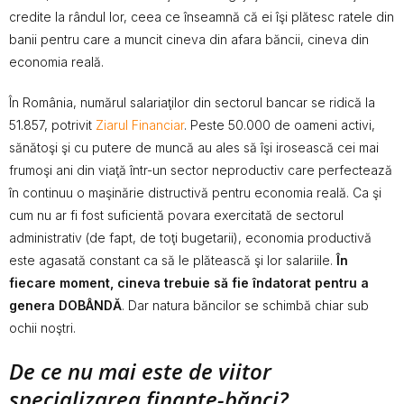
credite la rândul lor, ceea ce înseamnă că ei îşi plătesc ratele din
banii pentru care a muncit cineva din afara băncii, cineva din
economia reală.
În România, numărul salariaţilor din sectorul bancar se ridică la
51.857, potrivit
Ziarul Financiar
. Peste 50.000 de oameni activi,
sănătoşi şi cu putere de muncă au ales să îşi irosească cei mai
frumoşi ani din viaţă într-un sector neproductiv care perfectează
în continuu o maşinărie distructivă pentru economia reală. Ca şi
cum nu ar fi fost suficientă povara exercitată de sectorul
administrativ (de fapt, de toţi bugetarii), economia productivă
este agasată constant ca să le plătească şi lor salariile.
În
fiecare moment, cineva trebuie să fie îndatorat pentru a
genera DOBÂNDĂ
. Dar natura băncilor se schimbă chiar sub
ochii noştri.
De ce nu mai este de viitor
specializarea finanţe-bănci?