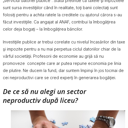
„serviciul datoriei publice”. Statul pretinde că taxele şi impozitele
sunt sursa investiţiilor când în realitate, toţi banii colectaţi sunt
folosiţi pentru a achita ratele la creditele cu ajutorul cărora s-au
făcut investiţiile. Ca angajat al ANAF, contribui la îmbogăţirea
celor deja bogaţi – la îmbogăţirea băncilor.
Investiţiile publice ar trebui corelate cu nivelul încasărilor din taxe
şi impozite pentru a nu mai perpetua ciclul datoriilor chiar de la
vârful societăţii. Profesorii de economie au grijă să nu
promoveze concepte care ar putea repune economia pe linia
de plutire. Ne ducem la fund, dar suntem împinşi în jos tocmai de
cei neproductivi care se cred experţi în generarea bogăţiei.
De ce să nu alegi un sector
neproductiv după liceu?