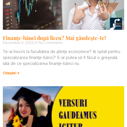
Finanţe-bănci după liceu? Mai gândeşte-te!
December 5, 2023
No Comments
Te-ai înscris la facultatea de ştiinţe economice? Ai optat pentru
specializarea finanţe-bănci? S-ar putea să fi făcut o greşeală.
Iată de ce specializarea finanţe-bănci nu
Citeşte! »