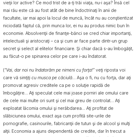
vieţii lor active? Ce mod trist de a-ţi trăi viaţa, nu-i aşa? Însă cel
mai rău este că au fost atât de bine îndoctrinaţi în anii de
facultate, iar mai apoi la locul de muncă, încât nu au conştientizat
niciodată faptul că, prin munca lor, ei nu au produs nimic bun în
economie. Absolvenţii de finanţe-bănci se cred chiar importanţi,
intelectuali şi aristocraţi – ca şi cum ar face parte dintr-un grup
secret şi select al elitelor financiare. Şi chiar dacă s-au îmbogăţit,
au făcut-o pe spinarea celor pe care i-au îndatorat.
(
“Vai, dar noi nu îndatorăm pe nimeni cu forţa!”
veţi riposta voi
care vă simţiţi
cu musca pe căciulă
… Aşa o fi, nu cu forţa, dar aţi
promovat agresiv creditele ca pe o soluţie rapidă de
îmbogăţire… Aţi speculat cele mai joase porniri ale omului care
de cele mai multe ori sunt şi cel mai greu de controlat… Aţi
exploatat lăcomia omului şi nerăbdarea… Aţi profitat de
slăbiciunea omului, exact aşa cum profită site-urile de
pornografie, casinourile, fabricanţii de tutun şi de alcool şi mulţi
alţii. Economia a ajuns dependentă de credite, dar în trecut a