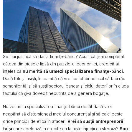
Se mai justifică să dai la finanţe-bănci? Acum că ţi-ai completat
câteva din piesele lipsă din puzzle-ul economiei, cred că ai
înţeles că
nu merită să urmezi specializarea finanţe-bănci.
Dacă totuşi insişti, înseambă că vrei cu tot dinadinsul să faci rău
semenilor tăi şi să susţii sectorul bancar şi ciclul datoriilor în ciuda
faptului că şi-a dovedit neputinţa de a genera bogăţie.
Nu vei urma specializarea finanţe-bănci decât dacă vrei
neapărat să distorsionezi mediul concurenţial şi să calci peste
orice principii de etică în afaceri.
Vrei să susţii antreprenorii
falşi
care apelează la credite ca la nişte injecţii cu steroizi?
Sau