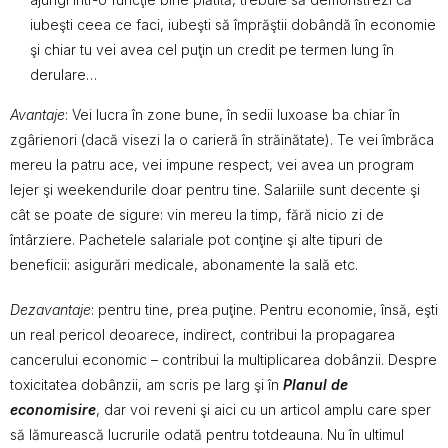
iubeşti ceea ce faci, iubeşti să împrăştii dobândă în economie
şi chiar tu vei avea cel puţin un credit pe termen lung în
derulare…
Avantaje
: Vei lucra în zone bune, în sedii luxoase ba chiar în
zgârienori (dacă visezi la o carieră în străinătate). Te vei îmbrăca
mereu la patru ace, vei impune respect, vei avea un program
lejer şi weekendurile doar pentru tine. Salariile sunt decente şi
cât se poate de sigure: vin mereu la timp, fără nicio zi de
întârziere. Pachetele salariale pot conţine şi alte tipuri de
beneficii: asigurări medicale, abonamente la sală etc.
Dezavantaje
: pentru tine, prea puţine. Pentru economie, însă, eşti
un real pericol deoarece, indirect, contribui la propagarea
cancerului economic – contribui la multiplicarea dobânzii. Despre
toxicitatea dobânzii, am scris pe larg şi în
Planul de
economisire
, dar voi reveni şi aici cu un articol amplu care sper
să lămurească lucrurile odată pentru totdeauna. Nu în ultimul