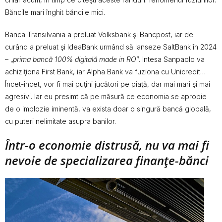
Băncile mari înghit băncile mici.
Banca Transilvania a preluat Volksbank şi Bancpost, iar de
curând a preluat şi IdeaBank urmând să lanseze SaltBank în 2024
– „
prima bancă 100% digitală made in RO
”. Intesa Sanpaolo va
achiziţiona First Bank, iar Alpha Bank va fuziona cu Unicredit…
Încet-încet, vor fi mai puţini jucători pe piaţă, dar mai mari şi mai
agresivi. Iar eu presimt că pe măsură ce economia se apropie
de o implozie iminentă, va exista doar o singură bancă globală,
cu puteri nelimitate asupra banilor.
Într-o economie distrusă, nu va mai fi
nevoie de specializarea finanţe-bănci