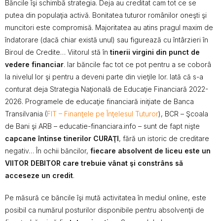
Băncile îşi schimbă strategia. Deja au creditat cam tot ce se
putea din populaţia activă. Bonitatea tuturor românilor oneşti şi
muncitori este compromisă. Majoritatea au atins pragul maxim de
îndatorare (dacă chiar există unul) sau figurează cu întârzieri în
Biroul de Credite… Viitorul stă în
tinerii virgini din punct de
vedere financiar
. Iar băncile fac tot ce pot pentru a se coborâ
la nivelul lor şi pentru a deveni parte din vieţile lor. Iată că s-a
conturat deja Strategia Naţională de Educaţie Financiară 2022-
2026. Programele de educaţie financiară iniţiate de Banca
Transilvania (
FIT – Finanţele pe Înţelesul Tuturor
), BCR – Şcoala
de Bani şi ARB – educatie-financiara.info – sunt de fapt nişte
capcane întinse tinerilor CURAŢI
, fără un istoric de creditare
negativ… În ochii băncilor,
fiecare absolvent de liceu este un
VIITOR DEBITOR care trebuie vânat şi constrâns să
acceseze un credit
.
Pe măsură ce băncile îşi mută activitatea în mediul online, este
posibil ca numărul posturilor disponibile pentru absolvenţii de