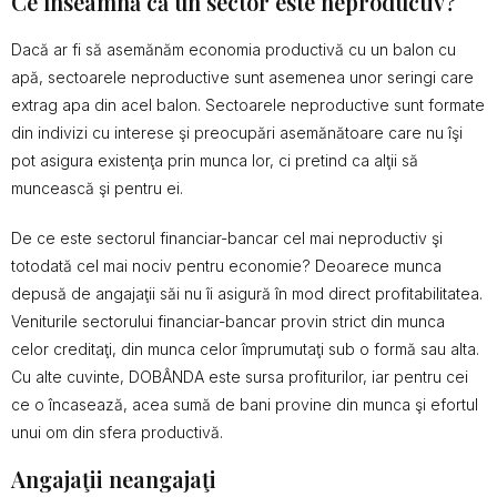
Ce înseamnă că un sector este neproductiv?
Dacă ar fi să asemănăm economia productivă cu un balon cu
apă, sectoarele neproductive sunt asemenea unor seringi care
extrag apa din acel balon. Sectoarele neproductive sunt formate
din indivizi cu interese şi preocupări asemănătoare care nu îşi
pot asigura existenţa prin munca lor, ci pretind ca alţii să
muncească şi pentru ei.
De ce este sectorul financiar-bancar cel mai neproductiv şi
totodată cel mai nociv pentru economie? Deoarece munca
depusă de angajaţii săi nu îi asigură în mod direct profitabilitatea.
Veniturile sectorului financiar-bancar provin strict din munca
celor creditaţi, din munca celor împrumutaţi sub o formă sau alta.
Cu alte cuvinte, DOBÂNDA este sursa profiturilor, iar pentru cei
ce o încasează, acea sumă de bani provine din munca şi efortul
unui om din sfera productivă.
Angajaţii neangajaţi