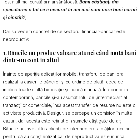
fost mult mai curată şi mai sănătoasă.
Banii câştigaţi din
specularea a tot ce e necurat în om mai sunt oare bani curaţi
şi cinstiţi?
)
Dar să vedem concret de ce sectorul financiar-bancar este
neproductiv:
1. Băncile nu produc valoare atunci când mută bani
dintr-un cont în altul
Înainte de apariţia aplicaţiilor mobile, transferul de bani era
realizat la casieriile băncilor şi cu ordine de plată, ceea ce
implica foarte multă birocraţie şi muncă manuală. În economia
contemporană, băncile şi-au asumat rolul de „intermediar” al
tranzacţiilor comerciale, însă acest transfer de resurse nu este o
activitate productivă. Desigur, se percepe un comision în multe
cazuri, dar acesta este reţinut din sumele câştigate de alţii.
Băncile au investit în aplicaţii de intermediere a plăţilor tocmai
pentru că au conştientizat cât de neproductivă este munca