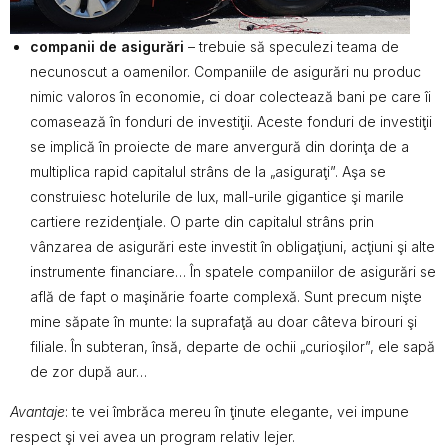
companii de asigurări
– trebuie să speculezi teama de
necunoscut a oamenilor. Companiile de asigurări nu produc
nimic valoros în economie, ci doar colectează bani pe care îi
comasează în fonduri de investiţii. Aceste fonduri de investiţii
se implică în proiecte de mare anvergură din dorinţa de a
multiplica rapid capitalul strâns de la „asiguraţi”. Aşa se
construiesc hotelurile de lux, mall-urile gigantice şi marile
cartiere rezidenţiale. O parte din capitalul strâns prin
vânzarea de asigurări este investit în obligaţiuni, acţiuni şi alte
instrumente financiare… În spatele companiilor de asigurări se
află de fapt o maşinărie foarte complexă. Sunt precum nişte
mine săpate în munte: la suprafaţă au doar câteva birouri şi
filiale. În subteran, însă, departe de ochii „curioşilor”, ele sapă
de zor după aur…
Avantaje
: te vei îmbrăca mereu în ţinute elegante, vei impune
respect şi vei avea un program relativ lejer.