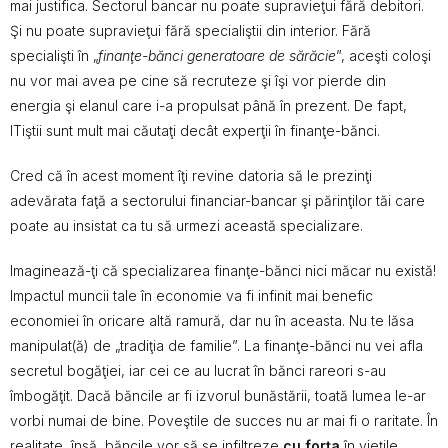
mai justifica. Sectorul bancar nu poate supravieţui fără debitori.
Şi nu poate supravieţui fără specialiştii din interior. Fără
specialişti în „
finanţe-bănci generatoare de sărăcie
”, aceşti coloşi
nu vor mai avea pe cine să recruteze şi îşi vor pierde din
energia şi elanul care i-a propulsat până în prezent. De fapt,
ITiştii sunt mult mai căutaţi decât experţii în finanţe-bănci.
Cred că în acest moment îţi revine datoria să le prezinţi
adevărata faţă a sectorului financiar-bancar şi părinţilor tăi care
poate au insistat ca tu să urmezi această specializare.
Imaginează-ţi că specializarea finanţe-bănci nici măcar nu există!
Impactul muncii tale în economie va fi infinit mai benefic
economiei în oricare altă ramură, dar nu în aceasta. Nu te lăsa
manipulat(ă) de „tradiţia de familie”. La finanţe-bănci nu vei afla
secretul bogăţiei, iar cei ce au lucrat în bănci rareori s-au
îmbogăţit. Dacă băncile ar fi izvorul bunăstării, toată lumea le-ar
vorbi numai de bine. Poveştile de succes nu ar mai fi o raritate. În
realitate, însă, băncile vor să se infiltreze
cu forţa
în vieţile