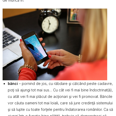
de muncă în:
bănci
– pornind de jos, cu răbdare şi călcând peste cadavre,
poţi să ajungi tot mai sus… Cu cât vei fi mai bine îndoctrinat(ă),
cu atât vei fi mai plăcut de acţionari şi vei fi promovat. Băncile
vor căuta oameni tot mai loiali, care să jure credinţă sistemului
şi să lupte cu toate forţele pentru îndatorarea românilor. Ca să
ajungi într-o funcţie bine plătită, trebuie să demonstrezi că