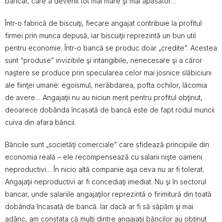
bancar, care a devenit tot mai mare şi mai apăsător…
Într-o fabrică de biscuiţi, fiecare angajat contribuie la profitul
firmei prin munca depusă, iar biscuiţii reprezintă un bun util
pentru economie. Într-o bancă se produc doar „credite”. Acestea
sunt “produse” invizibile şi intangibile, nenecesare şi a căror
naştere se produce prin specularea celor mai josnice slăbiciuni
ale fiinţei umane: egoismul, nerăbdarea, pofta ochilor, lăcomia
de avere… Angajaţii nu au niciun merit pentru profitul obţinut,
deoarece dobânda încasată de bancă este de fapt rodul muncii
cuiva din afara băncii.
Băncile sunt „societăţi comerciale” care sfidează principiile din
economia reală – ele recompensează cu salarii nişte oameni
neproductivi… În nicio altă companie aşa ceva nu ar fi tolerat.
Angajaţii neproductivi ar fi concediaţi imediat. Nu şi în sectorul
bancar, unde salariile angajaţilor reprezintă o firimitură din toată
dobânda încasată de bancă. Iar dacă ar fi să săpăm şi mai
adânc, am constata că mulţi dintre angajaţii băncilor au obţinut