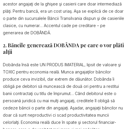
acestor angajaţi de la ghişee şi casierii care doar intermediază
plăţi. Pentru bancă, era un cost uriaş. Aşa se explică de ce doar
o parte din sucursalele Băncii Transilvania dispun şi de casieriile
clasice, cu numerar… Accentul cade pe creditare – pe
generarea de DOBÂNDĂ.
2. Băncile generează DOBÂNDA pe care o vor plăti
alţii
Dobânda însă este UN PRODUS IMATERIAL, lipsit de valoare şi
TOXIC pentru economia reală. Munca angajaţilor băncilor
produce ceva invizibil, dar extrem de dăunător. Dobânda îi
obligă pe debitori să muncească de două ori pentru a restitui
banii contractaţi cu titlu de împrumut… Când debitorul este o
persoană juridică cu mai mulţi angajaţi, creditele îl obligă să
cedeze băncii o parte din angajaţi. Aşadar, angajaţii băncilor nu
doar că sunt neproductivi ci scad productivitatea muncii
celorlalţi. Economia reală duce în spate şi sectorul financiar-