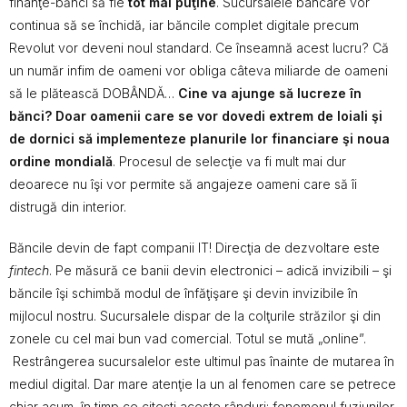
finanţe-bănci să fie
tot mai puţine
. Sucursalele bancare vor
continua să se închidă, iar băncile complet digitale precum
Revolut vor deveni noul standard. Ce înseamnă acest lucru? Că
un număr infim de oameni vor obliga câteva miliarde de oameni
să le plătească DOBÂNDĂ…
Cine va ajunge să lucreze în
bănci? Doar oamenii care se vor dovedi extrem de loiali şi
de dornici să implementeze planurile lor financiare şi noua
ordine mondială
. Procesul de selecţie va fi mult mai dur
deoarece nu îşi vor permite să angajeze oameni care să îi
distrugă din interior.
Băncile devin de fapt companii IT! Direcţia de dezvoltare este
fintech
. Pe măsură ce banii devin electronici – adică invizibili – şi
băncile îşi schimbă modul de înfăţişare şi devin invizibile în
mijlocul nostru. Sucursalele dispar de la colţurile străzilor şi din
zonele cu cel mai bun vad comercial. Totul se mută „online”.
Restrângerea sucursalelor este ultimul pas înainte de mutarea în
mediul digital. Dar mare atenţie la un al fenomen care se petrece
chiar acum, în timp ce citeşti aceste rânduri: fenomenul fuziunilor.