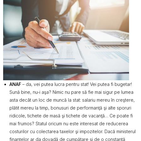
ANAF
– da, vei putea lucra pentru stat! Vei putea fi bugetar!
Sună bine, nu-i aşa? Nimic nu pare să fie mai sigur pe lumea
asta decât un loc de muncă la stat: salariu mereu în creştere,
plătit mereu la timp, bonusuri de performanţă şi alte sporuri
ridicole, tichete de masă şi tichete de vacanţă… Ce poate fi
mai frumos? Statul oricum nu este interesat de reducerea
costurilor cu colectarea taxelor şi impozitelor. Dacă ministerul
finanţelor ar da dovadă de cumpătare şi de o constantă