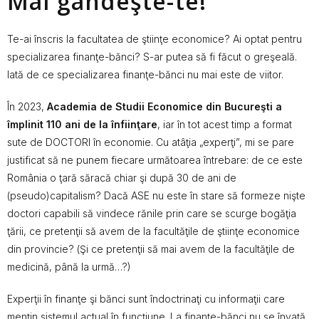
Mai gândeşte-te!
Te-ai înscris la facultatea de ştiinţe economice? Ai optat pentru
specializarea finanţe-bănci? S-ar putea să fi făcut o greşeală.
Iată de ce specializarea finanţe-bănci nu mai este de viitor.
În 2023,
Academia de Studii Economice din Bucureşti a
împlinit 110 ani de la înfiinţare
, iar în tot acest timp a format
sute de DOCTORI în economie. Cu atâţia „experţi”, mi se pare
justificat să ne punem fiecare următoarea întrebare: de ce este
România o ţară săracă chiar şi după 30 de ani de
(pseudo)capitalism? Dacă ASE nu este în stare să formeze nişte
doctori capabili să vindece rănile prin care se scurge bogăţia
ţării, ce pretenţii să avem de la facultăţile de ştiinţe economice
din provincie? (Şi ce pretenţii să mai avem de la facultăţile de
medicină, până la urmă…?)
Experţii în finanţe şi bănci sunt îndoctrinaţi cu informaţii care
menţin sistemul actual în funcţiune. La finanţe-bănci nu se învaţă