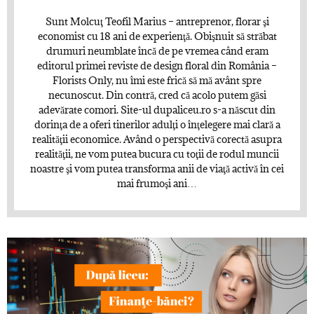
Sunt Molcuţ Teofil Marius – antreprenor, florar şi
economist cu 18 ani de experienţă. Obişnuit să străbat
drumuri neumblate încă de pe vremea când eram
editorul primei reviste de design floral din România –
Florists Only, nu îmi este frică să mă avânt spre
necunoscut. Din contră, cred că acolo putem găsi
adevărate comori. Site-ul dupaliceu.ro s-a născut din
dorinţa de a oferi tinerilor adulţi o înţelegere mai clară a
realităţii economice. Având o perspectivă corectă asupra
realităţii, ne vom putea bucura cu toţii de rodul muncii
noastre şi vom putea transforma anii de viaţă activă în cei
mai frumoşi ani…