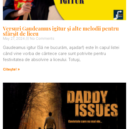
Versuri Gaudeamus igitur şi alte melodii pentru
sfârşit de liceu
May 27, 2024
No Comments
Gaudeamus igitur (Să ne bucurăm, aşadar!) este în capul listei
când vine vorba de cântece care sunt potrivite pentru
festivitatea de absolvire a liceului. Totuşi,
Citeşte! »