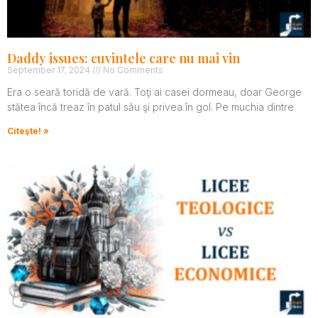
Daddy issues: cuvintele care nu mai vin
September 17, 2024
No Comments
Era o seară toridă de vară. Toţi ai casei dormeau, doar George
stătea încă treaz în patul său şi privea în gol. Pe muchia dintre
Citeşte! »