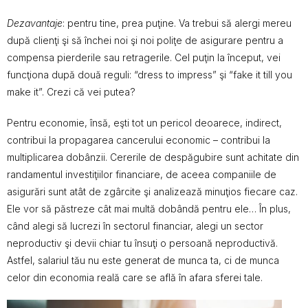
Dezavantaje
: pentru tine, prea puţine. Va trebui să alergi mereu
după clienţi şi să închei noi şi noi poliţe de asigurare pentru a
compensa pierderile sau retragerile. Cel puţin la început, vei
funcţiona după două reguli: “dress to impress” şi “fake it till you
make it”. Crezi că vei putea?
Pentru economie, însă, eşti tot un pericol deoarece, indirect,
contribui la propagarea cancerului economic – contribui la
multiplicarea dobânzii. Cererile de despăgubire sunt achitate din
randamentul investiţiilor financiare, de aceea companiile de
asigurări sunt atât de zgârcite şi analizează minuţios fiecare caz.
Ele vor să păstreze cât mai multă dobândă pentru ele… În plus,
când alegi să lucrezi în sectorul financiar, alegi un sector
neproductiv şi devii chiar tu însuţi o persoană neproductivă.
Astfel, salariul tău nu este generat de munca ta, ci de munca
celor din economia reală care se află în afara sferei tale.