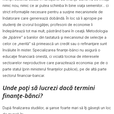
nimic nou, nimic ce ar putea schimba în bine viaţa semenilor… ci
strict informaţiile necesare pentru a susţine mecanismele de
îndatorare care generează dobândă. În loc să îi apropie pe
studenţi de izvorul bogăţiei, profesorii de economie îi
îndepărtează tot mai mult, păstrând banii în ceaţă. Metodologia
de „tipărire” a banilor din tastatură şi mecanismul de selecţie a
celor ce „merită” să primească un credit sau o refinanţare sunt
învăluite în mister. Specializarea finanţe-bănci nu asigură o
educaţie financiară onestă, ci viciată tocmai de interesele
sectoarelor neproductive care parazitează economia: pe de o
parte statul (prin ministerul finanţelor publice), pe de altă parte
sectorul financiar-bancar.
Unde poţi să lucrezi dacă termini
finanţe-bănci?
După finalizarea studiilor, ai şanse foarte mari să îţi găseşti un loc