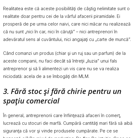
Realitatea este că aceste posibilităţi de câştig nelimitate sunt o
realitate doar pentru cei de la vârful afacerii piramidale. Ei
prosperă de pe urma celor naivi, care nici măcar nu realizează
că nu sunt „nici în car, nici în căruţă” – nici antreprenori în
adevăratul sens al cuvântului, nici angajaţi cu „carte de muncă”.
Când comanzi un produs (chiar şi un ruj sau un parfum) de la
aceste companii, nu faci decât să întreţii „iluzia” unui fals
antreprenor şi să îi alimentezi un vis care nu se va realiza
niciodată: acela de a se îmbogăţi din MLM.
3. Fără stoc şi fără chirie pentru un
spaţiu comercial
În general, antreprenorii care înfiinţează afaceri în comerţ,
lucrează cu stocuri de marfă. Cumpără cantităţi mari fără să aibă
siguranţa că vor şi vinde produsele cumpărate. Pe ce se