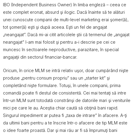
IBO (Independent Business Owner) în limba engleză – ceea ce
este complet eronat, absurd şi ilogic. Dacă înainte să te alături
unei cunoscute companii de multi-level marketing erai şomer(ă),
tot şomer(ă) eşti şi după aceea. Eşti un fel de angajat
„neangajat”. Dacă mi-ai citit articolele ştii că termenul de „angajat
neangajat” l-am mai folosit şi pentru a-i descrie pe cei ce
muncesc în sectoarele neproductive, parazitare, în special
angajaţii din sectorul financiar-bancar.
Oricum, în orice MLM se intră relativ uşor, doar cumpărând nişte
produse „pentru consum propriu” sau un „starter kit” şi
completând nişte formulare. Totuşi, în unele companii, prima
comandă poate fi destul de consistentă. Cei mai tentaţi să intre
într-un MLM sunt totodată constrânşi de datoriile mari şi veniturile
mici pe care le au. Aceştia chiar caută să obţină bani rapid.
Singurul impediment ar putea fi „taxa de intrare” în afacere. A-ţi
da ultimii bani pentru a te înscrie într-o afacere de tip MLM este
o idee foarte proastă. Dar şi mai rău ar fi să împrumuţi bani