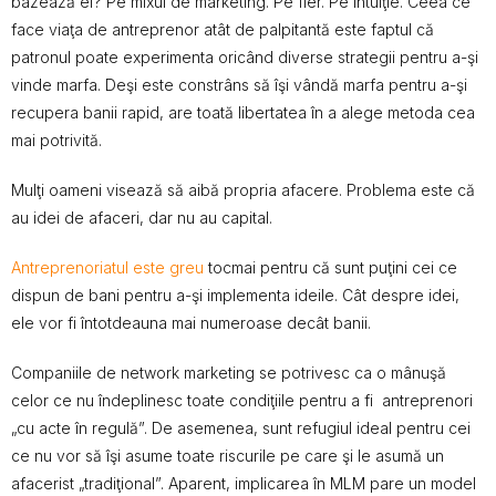
bazează ei? Pe mixul de marketing. Pe fler. Pe intuiţie. Ceea ce
face viaţa de antreprenor atât de palpitantă este faptul că
patronul poate experimenta oricând diverse strategii pentru a-şi
vinde marfa. Deşi este constrâns să îşi vândă marfa pentru a-şi
recupera banii rapid, are toată libertatea în a alege metoda cea
mai potrivită.
Mulţi oameni visează să aibă propria afacere. Problema este că
au idei de afaceri, dar nu au capital.
Antreprenoriatul este greu
tocmai pentru că sunt puţini cei ce
dispun de bani pentru a-şi implementa ideile. Cât despre idei,
ele vor fi întotdeauna mai numeroase decât banii.
Companiile de network marketing se potrivesc ca o mânuşă
celor ce nu îndeplinesc toate condiţiile pentru a fi antreprenori
„cu acte în regulă”. De asemenea, sunt refugiul ideal pentru cei
ce nu vor să îşi asume toate riscurile pe care şi le asumă un
afacerist „tradiţional”. Aparent, implicarea în MLM pare un model