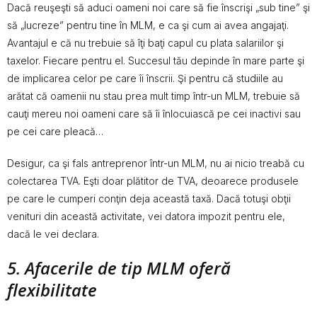
Dacă reuşeşti să aduci oameni noi care să fie înscrişi „sub tine” şi
să „lucreze” pentru tine în MLM, e ca şi cum ai avea angajaţi.
Avantajul e că nu trebuie să îţi baţi capul cu plata salariilor şi
taxelor. Fiecare pentru el. Succesul tău depinde în mare parte şi
de implicarea celor pe care îi înscrii. Şi pentru că studiile au
arătat că oamenii nu stau prea mult timp într-un MLM, trebuie să
cauţi mereu noi oameni care să îi înlocuiască pe cei inactivi sau
pe cei care pleacă…
Desigur, ca şi fals antreprenor într-un MLM, nu ai nicio treabă cu
colectarea TVA. Eşti doar plătitor de TVA, deoarece produsele
pe care le cumperi conţin deja această taxă. Dacă totuşi obţii
venituri din această activitate, vei datora impozit pentru ele,
dacă le vei declara.
5. Afacerile de tip MLM oferă
flexibilitate