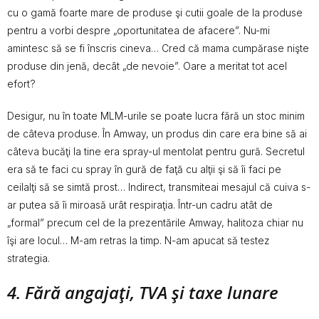
cu o gamă foarte mare de produse şi cutii goale de la produse
pentru a vorbi despre „oportunitatea de afacere”. Nu-mi
amintesc să se fi înscris cineva… Cred că mama cumpărase nişte
produse din jenă, decât „de nevoie”. Oare a meritat tot acel
efort?
Desigur, nu în toate MLM-urile se poate lucra fără un stoc minim
de câteva produse. În Amway, un produs din care era bine să ai
câteva bucăţi la tine era spray-ul mentolat pentru gură. Secretul
era să te faci cu spray în gură de faţă cu alţii şi să îi faci pe
ceilalţi să se simtă prost… Indirect, transmiteai mesajul că cuiva s-
ar putea să îi miroasă urât respiraţia. Într-un cadru atât de
„formal” precum cel de la prezentările Amway, halitoza chiar nu
îşi are locul… M-am retras la timp. N-am apucat să testez
strategia.
4. Fără angajaţi, TVA şi taxe lunare