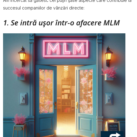
Am încercat să găsesc cel puţin şase aspecte care contribuie la
succesul companiilor de vânzări directe:
1. Se intră uşor într-o afacere MLM