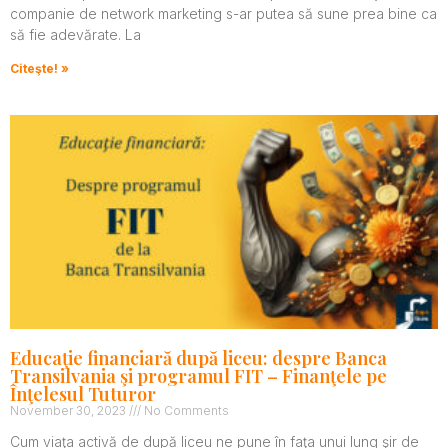
companie de network marketing s-ar putea să sune prea bine ca
să fie adevărate. La
Citeşte! »
Educaţie financiară după liceu: despre Banca
Transilvania şi programul FIT – Finanţele pe
Înţelesul Tuturor
November 30, 2023
No Comments
Cum viaţa activă de după liceu ne pune în faţa unui lung şir de