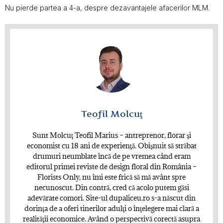
Nu pierde partea a 4-a, despre dezavantajele afacerilor MLM.
Teofil Molcuţ
Sunt Molcuţ Teofil Marius – antreprenor, florar şi
economist cu 18 ani de experienţă. Obişnuit să străbat
drumuri neumblate încă de pe vremea când eram
editorul primei reviste de design floral din România –
Florists Only, nu îmi este frică să mă avânt spre
necunoscut. Din contră, cred că acolo putem găsi
adevărate comori. Site-ul dupaliceu.ro s-a născut din
dorinţa de a oferi tinerilor adulţi o înţelegere mai clară a
realităţii economice. Având o perspectivă corectă asupra