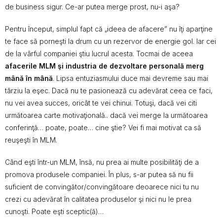
de business sigur. Ce-ar putea merge prost, nu-i aşa?
Pentru început, simplul fapt că „ideea de afacere” nu îţi aparţine
te face să porneşti la drum cu un rezervor de energie gol. Iar cei
de la vârful companiei ştiu lucrul acesta. Tocmai de aceea
afacerile MLM şi industria de dezvoltare personală merg
mână în mână
. Lipsa entuziasmului duce mai devreme sau mai
târziu la eşec. Dacă nu te pasionează cu adevărat ceea ce faci,
nu vei avea succes, oricât te vei chinui. Totuşi, dacă vei citi
următoarea carte motivaţională.. dacă vei merge la următoarea
conferinţă… poate, poate… cine ştie? Vei fi mai motivat ca să
reuşeşti în MLM.
Când eşti într-un MLM, însă, nu prea ai multe posibilităţi de a
promova produsele companiei. În plus, s-ar putea să nu fii
suficient de convingător/convingătoare deoarece nici tu nu
crezi cu adevărat în calitatea produselor şi nici nu le prea
cunoşti. Poate eşti sceptic(ă)…