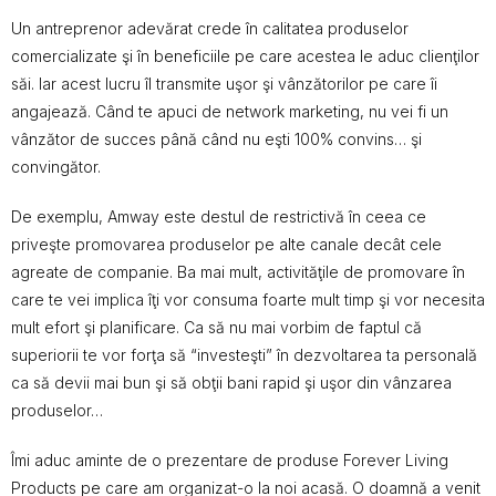
Un antreprenor adevărat crede în calitatea produselor
comercializate şi în beneficiile pe care acestea le aduc clienţilor
săi. Iar acest lucru îl transmite uşor şi vânzătorilor pe care îi
angajează. Când te apuci de network marketing, nu vei fi un
vânzător de succes până când nu eşti 100% convins… şi
convingător.
De exemplu, Amway este destul de restrictivă în ceea ce
priveşte promovarea produselor pe alte canale decât cele
agreate de companie. Ba mai mult, activităţile de promovare în
care te vei implica îţi vor consuma foarte mult timp şi vor necesita
mult efort şi planificare. Ca să nu mai vorbim de faptul că
superiorii te vor forţa să “investeşti” în dezvoltarea ta personală
ca să devii mai bun şi să obţii bani rapid şi uşor din vânzarea
produselor…
Îmi aduc aminte de o prezentare de produse Forever Living
Products pe care am organizat-o la noi acasă. O doamnă a venit