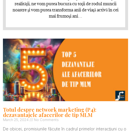
realităţii, ne vom putea bucura cu toţii de rodul muncii
noastre şi vom putea transforma anii de viaţă activă în cei
mai frumoşi ani…
Totul despre network marketing (P4):
dezavantajele afacerilor de tip MLM
March 25, 2024
No Comments
De obicei, promisiunile făcute în cadrul primelor interacţiuni cu o