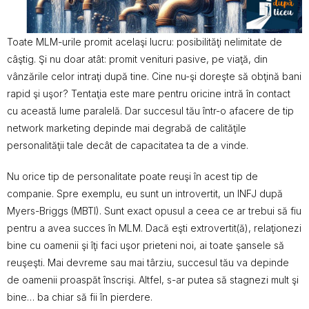
Toate MLM-urile promit acelaşi lucru: posibilităţi nelimitate de
câştig. Şi nu doar atât: promit venituri pasive, pe viaţă, din
vânzările celor intraţi după tine. Cine nu-şi doreşte să obţină bani
rapid şi uşor? Tentaţia este mare pentru oricine intră în contact
cu această lume paralelă. Dar succesul tău într-o afacere de tip
network marketing depinde mai degrabă de calităţile
personalităţii tale decât de capacitatea ta de a vinde.
Nu orice tip de personalitate poate reuşi în acest tip de
companie. Spre exemplu, eu sunt un introvertit, un INFJ după
Myers-Briggs (MBTI). Sunt exact opusul a ceea ce ar trebui să fiu
pentru a avea succes în MLM. Dacă eşti extrovertit(ă), relaţionezi
bine cu oamenii şi îţi faci uşor prieteni noi, ai toate şansele să
reuşeşti. Mai devreme sau mai târziu, succesul tău va depinde
de oamenii proaspăt înscrişi. Altfel, s-ar putea să stagnezi mult şi
bine… ba chiar să fii în pierdere.