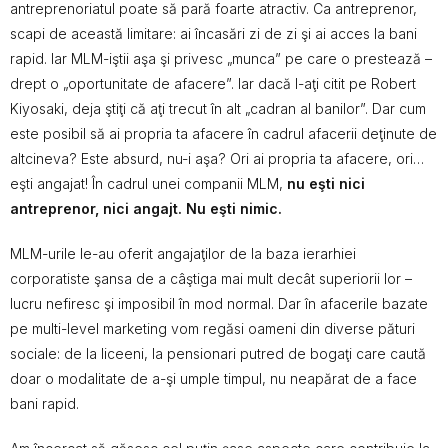
antreprenoriatul poate să pară foarte atractiv. Ca antreprenor,
scapi de această limitare: ai încasări zi de zi şi ai acces la bani
rapid. Iar MLM-iştii aşa şi privesc „munca” pe care o prestează –
drept o „oportunitate de afacere”. Iar dacă l-aţi citit pe Robert
Kiyosaki, deja ştiţi că aţi trecut în alt „cadran al banilor”. Dar cum
este posibil să ai propria ta afacere în cadrul afacerii deţinute de
altcineva? Este absurd, nu-i aşa? Ori ai propria ta afacere, ori…
eşti angajat! În cadrul unei companii MLM,
nu eşti nici
antreprenor, nici angajt. Nu eşti nimic.
MLM-urile le-au oferit angajaţilor de la baza ierarhiei
corporatiste şansa de a câştiga mai mult decât superiorii lor –
lucru nefiresc şi imposibil în mod normal. Dar în afacerile bazate
pe multi-level marketing vom regăsi oameni din diverse pături
sociale: de la liceeni, la pensionari putred de bogaţi care caută
doar o modalitate de a-şi umple timpul, nu neapărat de a face
bani rapid.