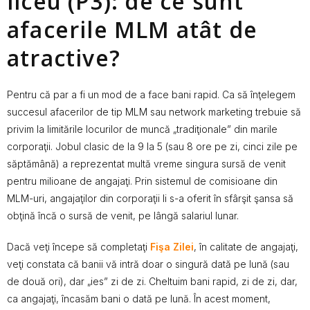
liceu (P3): de ce sunt
afacerile MLM atât de
atractive?
Pentru că par a fi un mod de a face bani rapid. Ca să înţelegem
succesul afacerilor de tip MLM sau network marketing trebuie să
privim la limitările locurilor de muncă „tradiţionale” din marile
corporaţii. Jobul clasic de la 9 la 5 (sau 8 ore pe zi, cinci zile pe
săptămână) a reprezentat multă vreme singura sursă de venit
pentru milioane de angajaţi. Prin sistemul de comisioane din
MLM-uri, angajaţilor din corporaţii li s-a oferit în sfârşit şansa să
obţină încă o sursă de venit, pe lângă salariul lunar.
Dacă veţi începe să completaţi
Fişa Zilei
, în calitate de angajaţi,
veţi constata că banii vă intră doar o singură dată pe lună (sau
de două ori), dar „ies” zi de zi. Cheltuim bani rapid, zi de zi, dar,
ca angajaţi, încasăm bani o dată pe lună. În acest moment,