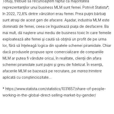
Totuşi, trebuie să recunoaştem faptul că majoritatea
reprezentanţilor unui business MLM sunt femei. Potrivit Statista*,
în 2022, 72,8% dintre vânzători erau femei. Prea puţini bărbaţi
sunt atraşi de acest gen de afacere. Aşadar, industria MLM este
dominată de femei, ceea ce îngustează piaţa de desfacere. Ba
mai mult, dă naştere unui mediu de business toxic în care femeile
exploatează alte femei şi caută să obţină un profit de pe urma
lor, fără să înţeleagă logica din spatele schemei piramidale. Chiar
dacă produsele propuse spre comercializare de companiile
MLM ar putea fi vândute oricui, în realitate, clienţii din afara
schemei piramidale sunt puţini şi greu de fidelizat. În esenţă,
afacerile MLM se bazează pe recrutare, pe
marea trimitere
aplicată cu conştiinciozitate…
* https://www.statista.com/statistics/1031657/share-of-people-
working-in-the-global-direct-selling-market-by-gender/