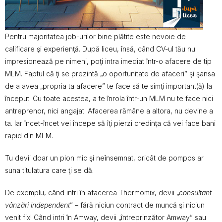
Pentru majoritatea job-urilor bine plătite este nevoie de
calificare şi experienţă. După liceu, însă, când CV-ul tău nu
impresionează pe nimeni, poţi intra imediat într-o afacere de tip
MLM. Faptul că ţi se prezintă „o oportunitate de afaceri” şi şansa
de a avea „propria ta afacere” te face să te simţi important(ă) la
început. Cu toate acestea, a te înrola într-un MLM nu te face nici
antreprenor, nici angajat. Afacerea rămâne a altora, nu devine a
ta. Iar încet-încet vei începe să îţi pierzi credinţa că vei face bani
rapid din MLM.
Tu devii doar un pion mic şi neînsemnat, oricât de pompos ar
suna titulatura care ţi se dă.
De exemplu, când intri în afacerea Thermomix, devii „
consultant
vânzări independent
” – fără niciun contract de muncă şi niciun
venit fix! Când intri în Amway, devii „întreprinzător Amway” sau