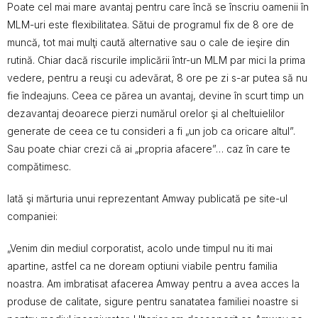
Poate cel mai mare avantaj pentru care încă se înscriu oamenii în
MLM-uri este flexibilitatea. Sătui de programul fix de 8 ore de
muncă, tot mai mulţi caută alternative sau o cale de ieşire din
rutină. Chiar dacă riscurile implicării într-un MLM par mici la prima
vedere, pentru a reuşi cu adevărat, 8 ore pe zi s-ar putea să nu
fie îndeajuns. Ceea ce părea un avantaj, devine în scurt timp un
dezavantaj deoarece pierzi numărul orelor şi al cheltuielilor
generate de ceea ce tu consideri a fi „un job ca oricare altul”.
Sau poate chiar crezi că ai „propria afacere”… caz în care te
compătimesc.
Iată şi mărturia unui reprezentant Amway publicată pe site-ul
companiei:
„Venim din mediul corporatist, acolo unde timpul nu iti mai
apartine, astfel ca ne doream optiuni viabile pentru familia
noastra. Am imbratisat afacerea Amway pentru a avea acces la
produse de calitate, sigure pentru sanatatea familiei noastre si