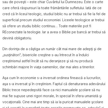
sau de poveşti – este chiar Cuvântul lui Dumnezeu. Este o carte
care oferă răspunsuri la toate frământările sufletului. Iată de ce
cred că în liceul teologic, studiul biblic nu ar trebui să fie la fel de
superficial precum studiul economiei. Liceele teologice ar trebui
să ofere un studiu biblic continuu… Toate materiile pot fi
REconectate la teologie. Iar a avea o Biblie pe bancă ar trebui să
devină obligatoriu.
Din dorinţa de a câştiga un număr cât mai mare de adepţi şi de
„susţinători”, bisericile creştine s-au întrecut în a îndulci
creştinismul astfel încât să nu deranjeze şi să nu producă
schimbări majore în viaţa oamenilor, dar mai ales a tinerilor.
Aşa cum în economie s-a inversat ordinea firească a lucrurilor,
aşa s-a inversat şi în creştinism. Faptul că denaturarea adevărului
Biblic trece nepedepsită face ca nici manualele şcolare să nu
mai fie supuse unei rigori morale, în special în sfera umanistă şi
vocaţională. Cine mai are timp să ia la puricat manualele şcolare
şi să scoată la suprafaţă toate ereziile promovate ca „adevăr” şi