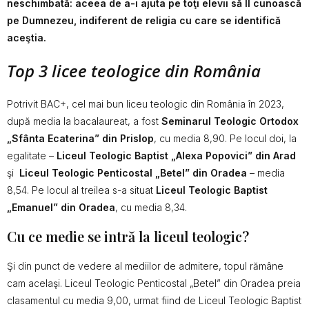
neschimbată: aceea de a-i ajuta pe toţi elevii să Îl cunoască
pe Dumnezeu, indiferent de religia cu care se identifică
aceştia.
Top 3 licee teologice din România
Potrivit BAC+, cel mai bun liceu teologic din România în 2023,
după media la bacalaureat, a fost
Seminarul Teologic Ortodox
„Sfânta Ecaterina” din Prislop
, cu media 8,90. Pe locul doi, la
egalitate –
Liceul Teologic Baptist „Alexa Popovici” din Arad
şi
Liceul Teologic Penticostal „Betel” din Oradea
– media
8,54. Pe locul al treilea s-a situat
Liceul Teologic Baptist
„Emanuel” din Oradea
, cu media 8,34.
Cu ce medie se intră la liceul teologic?
Şi din punct de vedere al mediilor de admitere, topul rămâne
cam acelaşi. Liceul Teologic Penticostal „Betel” din Oradea preia
clasamentul cu media 9,00, urmat fiind de Liceul Teologic Baptist