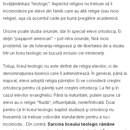
învăţământului “teologic”. Aspectul religios nu trebuie să îi
incomodeze pe elevii din familii care au altă religie (sau nicio
religie), aşa că accentul cade pe buna pregătire academică.
Oricine poate studia oriunde, dar în special elevii ortodocşi. Ei
deţin “paşaport american” – pot intra oriunde, fără nicio
problemă. Iar de toleranţa religioasă şi de libertatea de a studia
într-un liceu teologic se bucură inclusiv cei intoleranţi.
Totuşi, liceul teologic nu este definit de religia elevilor, ci de
denominaţiunea bisericii care îl administrează. În general, până la
majorat, elevii adoptă religia părinţilor. Ei se consideră creştini
ortodocşi pentru că părinţii sunt creştini ortodocşi. La fel şi în
cazul elevilor evanghelici. Până la maturitate, putem spune că
elevii au o religie “fluidă”, influenţabilă, nedefinitivată. Doar
pentru că în liceul teologic baptist studiază şi ortodocşi nu
înseamnă că trebuie coborâte standardele pentru a nu-i
incomoda… Din contră.
Sarcina liceului teologic rămâne