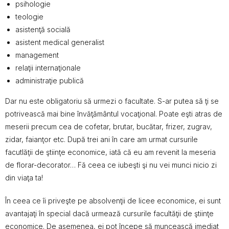
psihologie
teologie
asistenţă socială
asistent medical generalist
management
relaţii internaţionale
administraţie publică
Dar nu este obligatoriu să urmezi o facultate. S-ar putea să ţi se
potrivească mai bine învăţământul vocaţional. Poate eşti atras de
meserii precum cea de cofetar, brutar, bucătar, frizer, zugrav,
zidar, faianţor etc. După trei ani în care am urmat cursurile
facutlăţii de ştiinţe economice, iată că eu am revenit la meseria
de florar-decorator… Fă ceea ce iubeşti şi nu vei munci nicio zi
din viaţa ta!
În ceea ce îi priveşte pe absolvenţii de licee economice, ei sunt
avantajaţi în special dacă urmează cursurile facultăţii de ştiinţe
economice. De asemenea, ei pot începe să muncească imediat