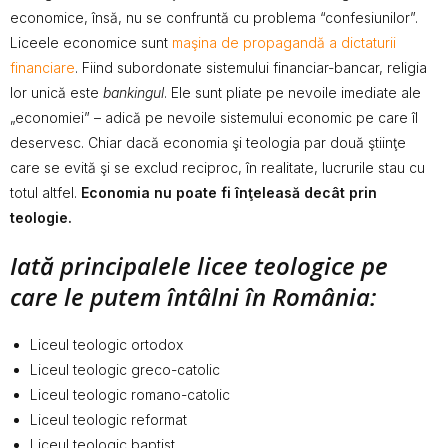
economice, însă, nu se confruntă cu problema “confesiunilor”.
Liceele economice sunt
maşina de propagandă a dictaturii
financiare
. Fiind subordonate sistemului financiar-bancar, religia
lor unică este
bankingul
. Ele sunt pliate pe nevoile imediate ale
„economiei” – adică pe nevoile sistemului economic pe care îl
deservesc. Chiar dacă economia şi teologia par două ştiinţe
care se evită şi se exclud reciproc, în realitate, lucrurile stau cu
totul altfel.
Economia nu poate fi înţeleasă decât prin
teologie.
Iată principalele licee teologice pe
care le putem întâlni în România:
Liceul teologic ortodox
Liceul teologic greco-catolic
Liceul teologic romano-catolic
Liceul teologic reformat
Liceul teologic baptist