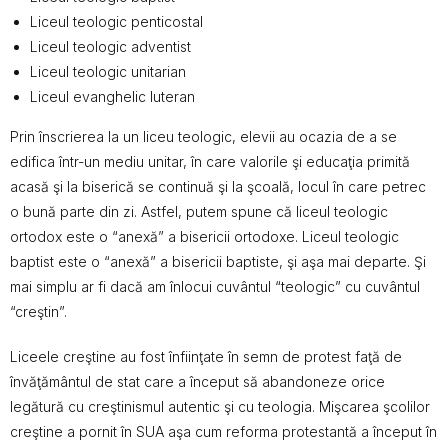
Liceul teologic penticostal
Liceul teologic adventist
Liceul teologic unitarian
Liceul evanghelic luteran
Prin înscrierea la un liceu teologic, elevii au ocazia de a se
edifica într-un mediu unitar, în care valorile şi educaţia primită
acasă şi la biserică se continuă şi la şcoală, locul în care petrec
o bună parte din zi. Astfel, putem spune că liceul teologic
ortodox este o “anexă” a bisericii ortodoxe. Liceul teologic
baptist este o “anexă” a bisericii baptiste, şi aşa mai departe. Şi
mai simplu ar fi dacă am înlocui cuvântul “teologic” cu cuvântul
“creştin”.
Liceele creştine au fost înfiinţate în semn de protest faţă de
învăţământul de stat care a început să abandoneze orice
legătură cu creştinismul autentic şi cu teologia. Mişcarea şcolilor
creştine a pornit în SUA aşa cum reforma protestantă a început în