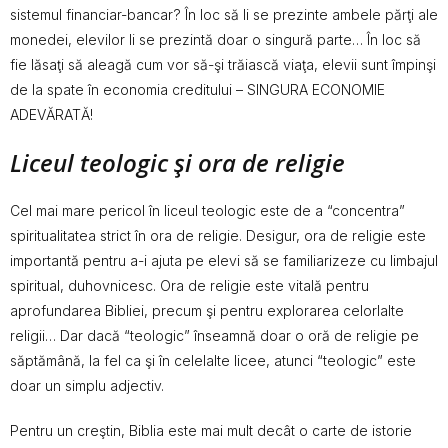
sistemul financiar-bancar? În loc să li se prezinte ambele părţi ale
monedei, elevilor li se prezintă doar o singură parte… În loc să
fie lăsaţi să aleagă cum vor să-şi trăiască viaţa, elevii sunt împinşi
de la spate în economia creditului – SINGURA ECONOMIE
ADEVĂRATĂ!
Liceul teologic şi ora de religie
Cel mai mare pericol în liceul teologic este de a “concentra”
spiritualitatea strict în ora de religie. Desigur, ora de religie este
importantă pentru a-i ajuta pe elevi să se familiarizeze cu limbajul
spiritual, duhovnicesc. Ora de religie este vitală pentru
aprofundarea Bibliei, precum şi pentru explorarea celorlalte
religii… Dar dacă “teologic” înseamnă doar o oră de religie pe
săptămână, la fel ca şi în celelalte licee, atunci “teologic” este
doar un simplu adjectiv.
Pentru un creştin, Biblia este mai mult decât o carte de istorie