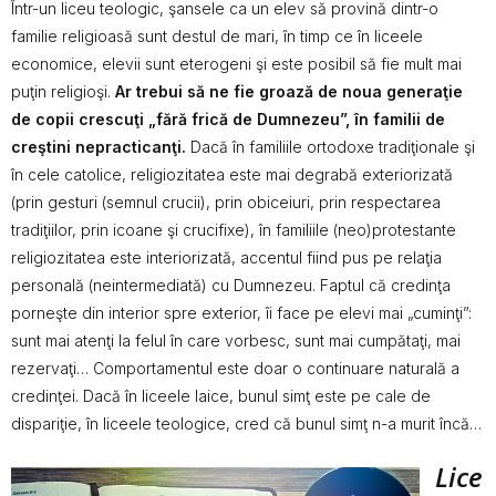
Într-un liceu teologic, şansele ca un elev să provină dintr-o
familie religioasă sunt destul de mari, în timp ce în liceele
economice, elevii sunt eterogeni şi este posibil să fie mult mai
puţin religioşi.
Ar trebui să ne fie groază de noua generaţie
de copii crescuţi „fără frică de Dumnezeu”, în familii de
creştini nepracticanţi.
Dacă în familiile ortodoxe tradiţionale şi
în cele catolice, religiozitatea este mai degrabă exteriorizată
(prin gesturi (semnul crucii), prin obiceiuri, prin respectarea
tradiţiilor, prin icoane şi crucifixe), în familiile (neo)protestante
religiozitatea este interiorizată, accentul fiind pus pe relaţia
personală (neintermediată) cu Dumnezeu. Faptul că credinţa
porneşte din interior spre exterior, îi face pe elevi mai „cuminţi”:
sunt mai atenţi la felul în care vorbesc, sunt mai cumpătaţi, mai
rezervaţi… Comportamentul este doar o continuare naturală a
credinţei. Dacă în liceele laice, bunul simţ este pe cale de
dispariţie, în liceele teologice, cred că bunul simţ n-a murit încă…
Lice