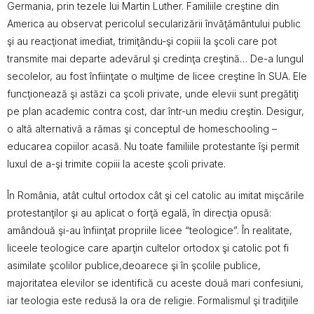
Germania, prin tezele lui Martin Luther. Familiile creştine din
America au observat pericolul secularizării învăţământului public
şi au reacţionat imediat, trimiţându-şi copiii la şcoli care pot
transmite mai departe adevărul şi credinţa creştină… De-a lungul
secolelor, au fost înfiinţate o mulţime de licee creştine în SUA. Ele
funcţionează şi astăzi ca şcoli private, unde elevii sunt pregătiţi
pe plan academic contra cost, dar într-un mediu creştin. Desigur,
o altă alternativă a rămas şi conceptul de homeschooling –
educarea copiilor acasă. Nu toate familiile protestante îşi permit
luxul de a-şi trimite copiii la aceste şcoli private.
În România, atât cultul ortodox cât şi cel catolic au imitat mişcările
protestanţilor şi au aplicat o forţă egală, în direcţia opusă:
amândouă şi-au înfiinţat propriile licee “teologice”. În realitate,
liceele teologice care aparţin cultelor ortodox şi catolic pot fi
asimilate şcolilor publice,deoarece şi în şcolile publice,
majoritatea elevilor se identifică cu aceste două mari confesiuni,
iar teologia este redusă la ora de religie. Formalismul şi tradiţiile