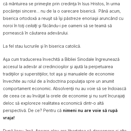
că mântuirea se primeşte prin credinţa în Isus Hristos, în urma
pocăinţei sincere… nu de la o oarecare biserică. Până acum,
biserica ortodoxă a reuşit să îşi păstreze enoriaşii aruncând cu
noroi în toţi
ceilalţi
şi făcându-i pe oameni să se teamă să
pornească în căutarea adevărului.
La fel stau lucrurile şi în biserica catolică.
Aşa cum traducerea învechită a Bibliei Sinodale îngreunează
accesul la adevăr al credincioşilor şi ajută la perpetuarea
tradiţiilor şi superstiţiilor, tot aşa şi manualele de economie
învechite au rolul de a îndoctrina populaţia spre un anumit
comportament economic. Absolvenţii nu au voie să se îndoiască
de ceea ce au învăţat la orele de economie şi nu sunt încurajaţi
deloc să exploreze realitatea economică dintr-o altă
perspectivă. De ce? Pentru că
nimeni nu are voie să rupă
vraja!
După liceu, însă, fiecare elev are libertatea să descopere şi alte