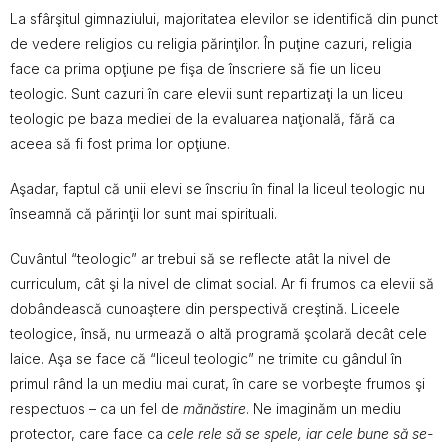
La sfârşitul gimnaziului, majoritatea elevilor se identifică din punct
de vedere religios cu religia părinţilor. În puţine cazuri, religia
face ca prima opţiune pe fişa de înscriere să fie un liceu
teologic. Sunt cazuri în care elevii sunt repartizaţi la un liceu
teologic pe baza mediei de la evaluarea naţională, fără ca
aceea să fi fost prima lor opţiune.
Aşadar, faptul că unii elevi se înscriu în final la liceul teologic nu
înseamnă că părinţii lor sunt mai spirituali.
Cuvântul “teologic” ar trebui să se reflecte atât la nivel de
curriculum, cât şi la nivel de climat social. Ar fi frumos ca elevii să
dobândească cunoaştere din perspectivă creştină. Liceele
teologice, însă, nu urmează o altă programă şcolară decât cele
laice. Aşa se face că “liceul teologic” ne trimite cu gândul în
primul rând la un mediu mai curat, în care se vorbeşte frumos şi
respectuos – ca un fel de
mănăstire
. Ne imaginăm un mediu
protector, care face ca
cele rele să se spele, iar cele bune să se-