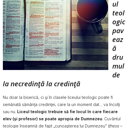
ul
teol
ogic
pav
eaz
ă
dru
mul
de
la necredinţă la credinţă
Nu doar la biserică, ci şi în clasele liceului teologic poate fi
semănată sămânţa credinţei, care la un moment dat… va încolţi
sau nu.
Liceul teologic trebuie să fie locul în care fiecare
elev (şi profesor) se poate apropia de Dumnezeu
. Cuvântul
teologie înseamnă de fapt „cunoaşterea lui Dumnezeu” (
theos
–