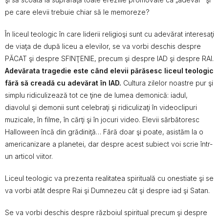
pe care elevii trebuie chiar să le memoreze?
În liceul teologic în care liderii religioşi sunt cu adevărat interesaţi
de viaţa de după liceu a elevilor, se va vorbi deschis despre
PĂCAT şi despre SFINŢENIE, precum şi despre IAD şi despre RAI.
Adevărata tragedie este când elevii părăsesc liceul teologic
fără să creadă cu adevărat în IAD.
Cultura zilelor noastre pur şi
simplu ridiculizează tot ce ţine de lumea demonică: iadul,
diavolul şi demonii sunt celebraţi şi ridiculizaţi în videoclipuri
muzicale, în filme, în cărţi şi în jocuri video. Elevii sărbătoresc
Halloween încă din grădiniţă… Fără doar şi poate, asistăm la o
americanizare a planetei, dar despre acest subiect voi scrie într-
un articol viitor.
Liceul teologic va prezenta realitatea spirituală cu onestiate şi se
va vorbi atât despre Rai şi Dumnezeu cât şi despre iad şi Satan.
Se va vorbi deschis despre războiul spiritual precum şi despre