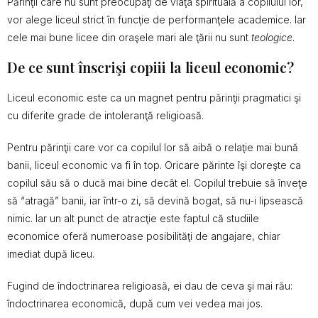
Părinţii care nu sunt preocupaţi de viaţa spirituală a copilului lor,
vor alege liceul strict în funcţie de performanţele academice. Iar
cele mai bune licee din oraşele mari ale ţării nu sunt
teologice
.
De ce sunt înscrişi copiii la liceul economic?
Liceul economic este ca un magnet pentru părinţii pragmatici şi
cu diferite grade de intoleranţă religioasă.
Pentru părinţii care vor ca copilul lor să aibă o relaţie mai bună
banii, liceul economic va fi în top. Oricare părinte îşi doreşte ca
copilul său să o ducă mai bine decât el. Copilul trebuie să înveţe
să “atragă” banii, iar într-o zi, să devină bogat, să nu-i lipsească
nimic. Iar un alt punct de atracţie este faptul că studiile
economice oferă numeroase posibilităţi de angajare, chiar
imediat după liceu.
Fugind de îndoctrinarea religioasă, ei dau de ceva şi mai rău:
îndoctrinarea economică, după cum vei vedea mai jos.