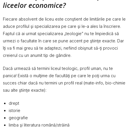
liceelor economice?
Fiecare absolvent de liceu este conştient de limitările pe care le
aduce profilul şi specializarea pe care şi le-a ales la înscriere.
Faptul că ai urmat specializarea „teologie” nu te împiedică să
urmezi o facultate în care se pune accent pe ştiinţe exacte. Dar
îţi va fi mai greu să te adaptezi, nefiind obişnuit să-ţi provoci
creierul cu un anumit tip de gândire.
Dacă urmează să termini liceul teologic, profil uman, nu te
panica! Există o mulţime de facultăţi pe care le poţi urma cu
succes chiar dacă nu termini un profil real (mate-info, bio-chimie
sau alte ştiinţe exacte):
drept
istorie
geografie
limba şi literatura română/străină