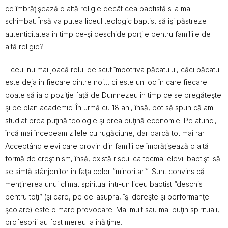
ce îmbrăţişează o altă religie decât cea baptistă s-a mai
schimbat. Însă va putea liceul teologic baptist să îşi păstreze
autenticitatea în timp ce-şi deschide porţile pentru familiile de
altă religie?
Liceul nu mai joacă rolul de scut împotriva păcatului, căci păcatul
este deja în fiecare dintre noi… ci este un loc în care fiecare
poate să ia o poziţie faţă de Dumnezeu în timp ce se pregăteşte
şi pe plan academic. În urmă cu 18 ani, însă, pot să spun că am
studiat prea puţină teologie şi prea puţină economie. Pe atunci,
încă mai începeam zilele cu rugăciune, dar parcă tot mai rar.
Acceptând elevi care provin din familii ce îmbrăţişează o altă
formă de creştinism, însă, există riscul ca tocmai elevii baptişti să
se simtă stânjenitor în faţa celor “minoritari”. Sunt convins că
menţinerea unui climat spiritual într-un liceu baptist “deschis
pentru toţi” (şi care, pe de-asupra, îşi doreşte şi performanţe
şcolare) este o mare provocare. Mai mult sau mai puţin spirituali,
profesorii au fost mereu la înălţime.