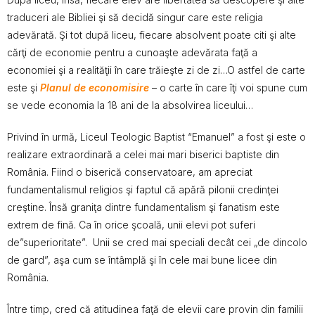
traduceri ale Bibliei şi să decidă singur care este religia
adevărată. Şi tot după liceu, fiecare absolvent poate citi şi alte
cărţi de economie pentru a cunoaşte adevărata faţă a
economiei şi a realităţii în care trăieşte zi de zi…O astfel de carte
este şi
Planul de economisire
– o carte în care îţi voi spune cum
se vede economia la 18 ani de la absolvirea liceului…
Privind în urmă, Liceul Teologic Baptist “Emanuel” a fost şi este o
realizare extraordinară a celei mai mari biserici baptiste din
România. Fiind o biserică conservatoare, am apreciat
fundamentalismul religios şi faptul că apără pilonii credinţei
creştine. Însă graniţa dintre fundamentalism şi fanatism este
extrem de fină. Ca în orice şcoală, unii elevi pot suferi
de”superioritate”. Unii se cred mai speciali decât cei „de dincolo
de gard”, aşa cum se întâmplă şi în cele mai bune licee din
România.
Între timp, cred că atitudinea faţă de elevii care provin din familii