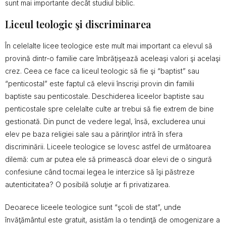
sunt mai importante decât studiul biblic.
Liceul teologic şi discriminarea
În celelalte licee teologice este mult mai important ca elevul să
provină dintr-o familie care îmbrăţişează aceleaşi valori şi acelaşi
crez. Ceea ce face ca liceul teologic să fie şi “baptist” sau
“penticostal” este faptul că elevii înscrişi provin din familii
baptiste sau penticostale. Deschiderea liceelor baptiste sau
penticostale spre celelalte culte ar trebui să fie extrem de bine
gestionată. Din punct de vedere legal, însă, excluderea unui
elev pe baza religiei sale sau a părinţilor intră în sfera
discriminării. Liceele teologice se lovesc astfel de următoarea
dilemă: cum ar putea ele să primească doar elevi de o singură
confesiune când tocmai legea le interzice să îşi păstreze
autenticitatea? O posibilă soluţie ar fi privatizarea.
Deoarece liceele teologice sunt “şcoli de stat”, unde
învăţământul este gratuit, asistăm la o tendinţă de omogenizare a