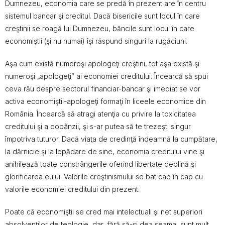
Dumnezeu, economia care se predă în prezent are în centru
sistemul bancar şi creditul. Dacă bisericile sunt locul în care
creştinii se roagă lui Dumnezeu, băncile sunt locul în care
economiştii (şi nu numai) îşi răspund singuri la rugăciuni.
Aşa cum există numeroşi apologeţi creştini, tot aşa există şi
numeroşi „apologeţi” ai economiei creditului. Încearcă să spui
ceva rău despre sectorul financiar-bancar şi imediat se vor
activa economiştii-apologeţi formaţi în liceele economice din
România. Încearcă să atragi atenţia cu privire la toxicitatea
creditului şi a dobânzii, şi s-ar putea să te trezeşti singur
împotriva tuturor. Dacă viaţa de credinţă îndeamnă la cumpătare,
la dărnicie şi la lepădare de sine, economia creditului vine şi
anihilează toate constrângerile oferind libertate deplină şi
glorificarea eului. Valorile creştinismului se bat cap în cap cu
valorile economiei creditului din prezent.
Poate că economiştii se cred mai intelectuali şi net superiori
absolvenţilor de teologie, dar, fără să-şi dea seama, sunt mult