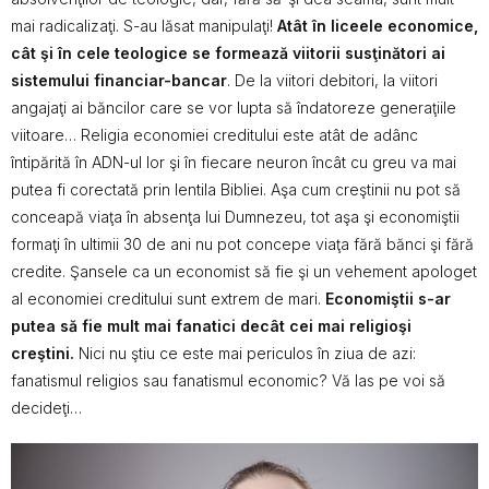
mai radicalizaţi. S-au lăsat manipulaţi!
Atât în liceele economice,
cât şi în cele teologice se formează viitorii susţinători ai
sistemului financiar-bancar
. De la viitori debitori, la viitori
angajaţi ai băncilor care se vor lupta să îndatoreze generaţiile
viitoare… Religia economiei creditului este atât de adânc
întipărită în ADN-ul lor şi în fiecare neuron încât cu greu va mai
putea fi corectată prin lentila Bibliei. Aşa cum creştinii nu pot să
conceapă viaţa în absenţa lui Dumnezeu, tot aşa şi economiştii
formaţi în ultimii 30 de ani nu pot concepe viaţa fără bănci şi fără
credite. Şansele ca un economist să fie şi un vehement apologet
al economiei creditului sunt extrem de mari.
Economiştii s-ar
putea să fie mult mai fanatici decât cei mai religioşi
creştini.
Nici nu ştiu ce este mai periculos în ziua de azi:
fanatismul religios sau fanatismul economic? Vă las pe voi să
decideţi…