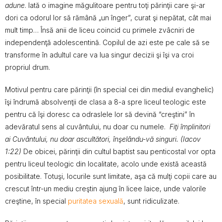
adune
. Iată o imagine măgulitoare pentru toţi părinţii care şi-ar
dori ca odorul lor să rămână „un înger”, curat şi nepătat, cât mai
mult timp… Însă anii de liceu coincid cu primele zvâcniri de
independenţă adolescentină. Copilul de azi este pe cale să se
transforme în adultul care va lua singur decizii şi îşi va croi
propriul drum.
Motivul pentru care părinţii (în special cei din mediul evanghelic)
îşi îndrumă absolvenţii de clasa a 8-a spre liceul teologic este
pentru că îşi doresc ca odraslele lor să devină “creştini” în
adevăratul sens al cuvântului, nu doar cu numele.
Fiţi împlinitori
ai Cuvântului, nu doar ascultători, înşelându-vă singuri. (Iacov
1:22)
De obicei, părinţii din cultul baptist sau penticostal vor opta
pentru liceul teologic din localitate, acolo unde există această
posibilitate. Totuşi, locurile sunt limitate, aşa că mulţi copii care au
crescut într-un mediu creştin ajung în licee laice, unde valorile
creştine, în special
puritatea sexuală
, sunt ridiculizate.