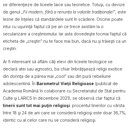
se diferenţieze de liceele laice sau teoretice. Totuşi, cu devize
de genul
„
Fii modern, fără a renunța la valorile tradiționale!”
, este
lesne de înţeles că standardele sunt în scădere. Oricine poate
intui cu uşurinţă faptul că pe an ce trece asistăm la o
secularizare a creştinismului. Iar asta dovedeşte tocmai faptul că
eticheta de „creştin” nu te face mai bun, dacă nu şi trăieşti ca un
creştin.
Ar fi interesant să aflăm câţi elevi din liceele teologice se
declară atei sau agnostici, ba chiar îmbrăţişează religii exotice
din dorinţa de a părea mai „cool” sau din pură rebeliune
adolescentină. În
Barometrul Vieţii Religioase
(publicat de
Academia Română în colaborare cu Secretariatul de Stat pentru
Culte şi LARICS în decembrie 2021), se observă clar faptul că
tinerii sunt tot mai puţin religioşi
: procentul tinerilor cu vârsta
între 18 şi 24 de ani care se consideră religioşi este doar 36,7%,
identic cu al celor care nu se consideră religioşi.