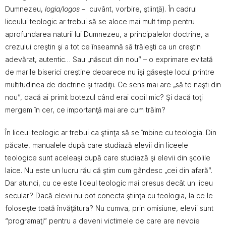
Dumnezeu,
logia/logos
– cuvânt, vorbire, ştiinţă). În cadrul
liceului teologic ar trebui să se aloce mai mult timp pentru
aprofundarea naturii lui Dumnezeu, a principalelor doctrine, a
crezului creştin şi a tot ce înseamnă să trăieşti ca un creştin
adevărat, autentic… Sau „născut din nou” – o exprimare evitată
de marile biserici creştine deoarece nu îşi găseşte locul printre
multitudinea de doctrine şi tradiţii. Ce sens mai are „să te naşti din
nou”, dacă ai primit botezul când erai copil mic? Şi dacă toţi
mergem în cer, ce importanţă mai are cum trăim?
În liceul teologic ar trebui ca ştiinţa să se îmbine cu teologia. Din
păcate, manualele după care studiază elevii din liceele
teologice sunt aceleaşi după care studiază şi elevii din şcolile
laice. Nu este un lucru rău că ştim cum gândesc „cei din afară”.
Dar atunci, cu ce este liceul teologic mai presus decât un liceu
secular? Dacă elevii nu pot conecta ştiinţa cu teologia, la ce le
foloseşte toată învăţătura? Nu cumva, prin omisiune, elevii sunt
“programaţi” pentru a deveni victimele de care are nevoie