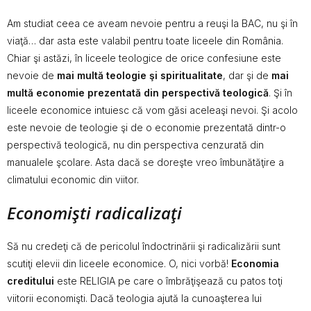
Am studiat ceea ce aveam nevoie pentru a reuşi la BAC, nu şi în
viaţă… dar asta este valabil pentru toate liceele din România.
Chiar şi astăzi, în liceele teologice de orice confesiune este
nevoie de
mai multă teologie şi spiritualitate
, dar şi de
mai
multă economie prezentată din perspectivă teologică
. Şi în
liceele economice intuiesc că vom găsi aceleaşi nevoi. Şi acolo
este nevoie de teologie şi de o economie prezentată dintr-o
perspectivă teologică, nu din perspectiva cenzurată din
manualele şcolare. Asta dacă se doreşte vreo îmbunătăţire a
climatului economic din viitor.
Economişti radicalizaţi
Să nu credeţi că de pericolul îndoctrinării şi radicalizării sunt
scutiţi elevii din liceele economice. O, nici vorbă!
Economia
creditului
este RELIGIA pe care o îmbrăţişează cu patos toţi
viitorii economişti. Dacă teologia ajută la cunoaşterea lui