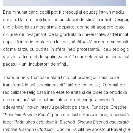
Este minunat când copiii pot fi crescuţi şi educaţi într-un mediu
creştin. Dar nu-i poţi ţine sub un clopot de sticlă la infinit. Desigur,
unele biserici au mers şi mai departe, dorind să acopere toate
ciclurile de învăţământ, de la grădiniţă la universitate, astfel încât
copiii să intre în contact cu lumea „păcătoasă” şi necredincioasă
cât mai târziu cu putinţă. În sfera (neo)protestantă, liceul teologic
s-a vrut a fi un fel de spaţiu „sacru” în care elevii să nu cunoască
păcatul – un „incubator” de sfinţi…
Toate bune şi frumoase atâta timp cât protecţionismul nu se
transformă în ură „creştinească” faţă de toţi ceilalţi. O formă de
radicalizare religioasă însă este tolerată şi de biserica ortodoxă
care continuă să se autointituleze drept „singura biserică
adevărată”. Într-un interviu publicat pe site-ul Fundaţiei Creştine
“
Părintele Arsenie Boca”
, părintele Justin Pârvu întăreşte această
idee: “
Mântuirea este doar în Biserică. Singura Biserică adevarată
rămâ
ne Biserica Ortodoxă.”
Oricine l-a citit pe apostolul Pavel ştie