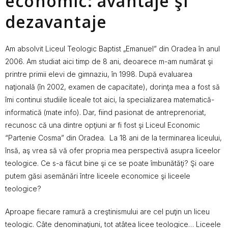
economic: avantaje şi
dezavantaje
Am absolvit Liceul Teologic Baptist „Emanuel” din Oradea în anul
2006. Am studiat aici timp de 8 ani, deoarece m-am numărat şi
printre primii elevi de gimnaziu, în 1998. După evaluarea
naţională (în 2002, examen de capacitate), dorinţa mea a fost să
îmi continui studiile liceale tot aici, la specializarea matematică-
informatică (mate info). Dar, fiind pasionat de antreprenoriat,
recunosc că una dintre opţiuni ar fi fost şi Liceul Economic
“Partenie Cosma” din Oradea. La 18 ani de la terminarea liceului,
însă, aş vrea să vă ofer propria mea perspectivă asupra liceelor
teologice. Ce s-a făcut bine şi ce se poate îmbunătăţi? Şi oare
putem găsi asemănări între liceele economice şi liceele
teologice?
Aproape fiecare ramură a creştinismului are cel puţin un liceu
teologic. Câte denominaţiuni, tot atâtea licee teologice… Liceele