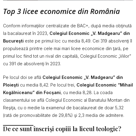
Top 3 licee economice din România
Conform informaţiilor centralizate de BAC+, după media obţinută
la bacalaureat în 2023,
Colegiul Economic „V. Madgearu” din
Bucureşti
este pe primul loc cu media 8,49. Cei 319 absolvenţi îl
propulsează printre cele mai mari licee economice din ţară, pe
primul loc fiind tot un rival din capitală, Colegiul Economic „Viilor”
cu 391 de absolvenţi în 2023.
Pe locul doi se află
Colegiul Economic „V. Madgearu” din
Ploieşti
cu media 8,42. Pe locul trei,
Colegiul Economic “Mihail
Kogălniceanu” din Focşani
, cu media 8,28. La coada
clasamentului se află Colegiul Economic al Banatului Montan din
Reşiţa, cu o medie la examenul de bacalaureat de doar 5,32
(rată de promovabilitate de 29,8%) şi 2,3 media de admitere.
De ce sunt înscrişi copiii la liceul teologic?