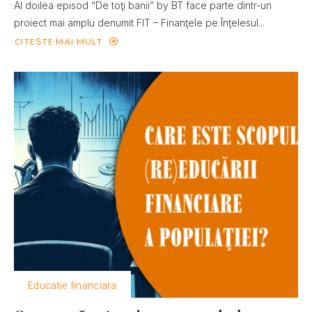
Al doilea episod “De toţi banii” by BT face parte dintr-un
proiect mai amplu denumit FIT – Finanţele pe Înţelesul...
CITEȘTE MAI MULT
Educatie financiara