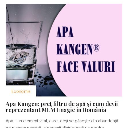
Economie
Apa Kangen: preţ filtru de apă şi cum devii
reprezentant MLM Enagic în România
Apa – un element vital, care, deşi se găseşte din abundenţă
pe planeta noastră, a devenit dintr-o dată un produs...