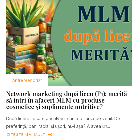
Antreprenoriat
Network marketing după liceu (P1): merită
să intri în afaceri MLM cu produse
cosmetice şi suplimente nutritive?
După liceu, fiecare absolvent caută o sursă de venit. De
preferinţă, bani rapizi şi uşori, nu-i aşa? A avea un...
CITEȘTE MAI MULT