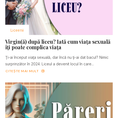
Liceenii
Virgin(ă) după liceu? Iată cum viaţa sexuală
îţi poate complica viaţa
Ţi-ai început viaţa sexuală, dar încă nu ţi-ai dat bacul? Nimic
surprinzător în 2024. Liceul a devenit locul în care...
CITEȘTE MAI MULT