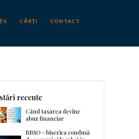
ŢII
CĂRŢI
CONTACT
stări recente
Când taxarea devine
abuz financiar
BBSO – biserica condusă