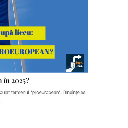
n în 2025?
hiculat termenul "proeuropean". Bineînţeles
.