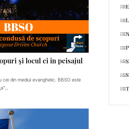
E
L
N
P
uri şi locul ei în peisajul
S
S
 cei din mediul evanghelic. BBSO este
a"...
T