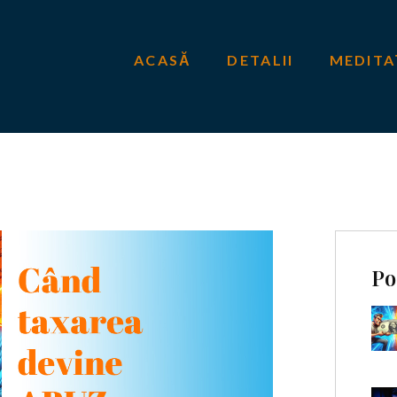
ACASĂ
DETALII
MEDITA
Po