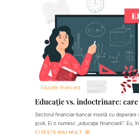
Educatie financiara
Educaţie vs. îndoctrinare: care
Sectorul financiar-bancar insistă cu disperare 
şcoli. Ei o numesc „educaţie financiară”. Eu, îns
CITEȘTE MAI MULT