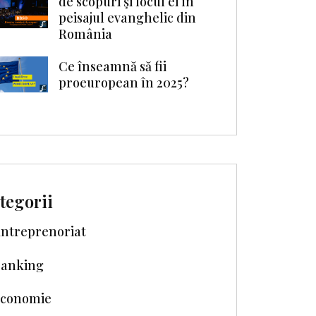
de scopuri şi locul ei în
peisajul evanghelic din
România
Ce înseamnă să fii
proeuropean în 2025?
tegorii
ntreprenoriat
anking
conomie