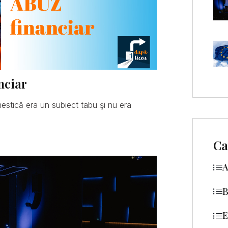
nciar
mestică era un subiect tabu şi nu era
Ca
A
B
E