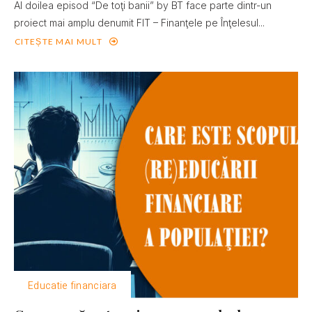
Al doilea episod “De toţi banii” by BT face parte dintr-un
proiect mai amplu denumit FIT – Finanţele pe Înţelesul...
CITEȘTE MAI MULT
Educatie financiara