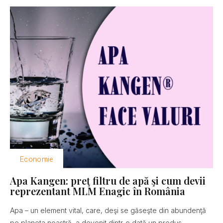
Economie
Apa Kangen: preţ filtru de apă şi cum devii
reprezentant MLM Enagic în România
Apa – un element vital, care, deşi se găseşte din abundenţă
pe planeta noastră, a devenit dintr-o dată un produs...