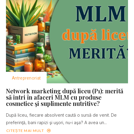
Antreprenoriat
Network marketing după liceu (P1): merită
să intri în afaceri MLM cu produse
cosmetice şi suplimente nutritive?
După liceu, fiecare absolvent caută o sursă de venit. De
preferinţă, bani rapizi şi uşori, nu-i aşa? A avea un...
CITEȘTE MAI MULT