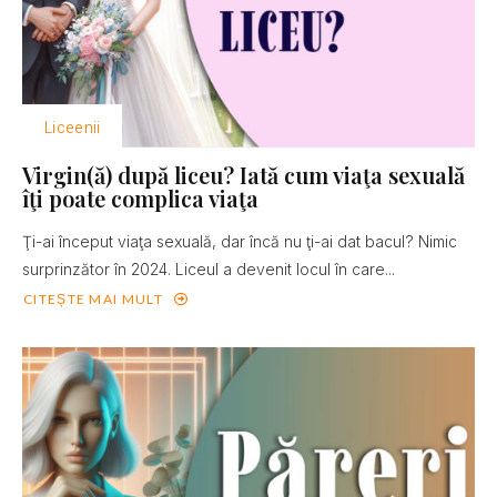
Liceenii
Virgin(ă) după liceu? Iată cum viaţa sexuală
îţi poate complica viaţa
Ţi-ai început viaţa sexuală, dar încă nu ţi-ai dat bacul? Nimic
surprinzător în 2024. Liceul a devenit locul în care...
CITEȘTE MAI MULT