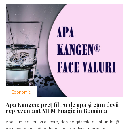
Economie
Apa Kangen: preţ filtru de apă şi cum devii
reprezentant MLM Enagic în România
Apa – un element vital, care, deşi se găseşte din abundenţă
pe planeta noastră, a devenit dintr-o dată un produs...