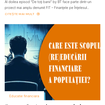
Al doilea episod “De toţi banii” by BT face parte dintr-un
proiect mai amplu denumit FIT – Finanţele pe Înţelesul...
CITEȘTE MAI MULT
Educatie financiara