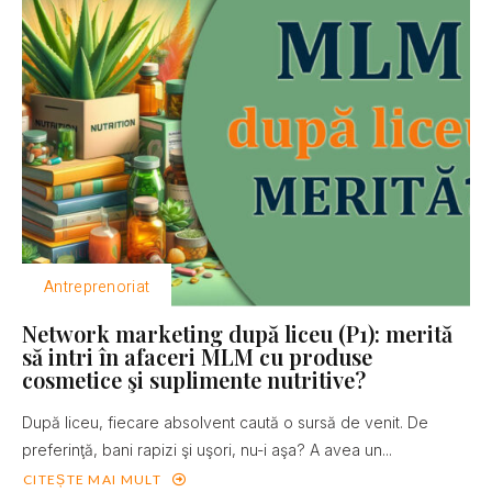
Antreprenoriat
Network marketing după liceu (P1): merită
să intri în afaceri MLM cu produse
cosmetice şi suplimente nutritive?
După liceu, fiecare absolvent caută o sursă de venit. De
preferinţă, bani rapizi şi uşori, nu-i aşa? A avea un...
CITEȘTE MAI MULT