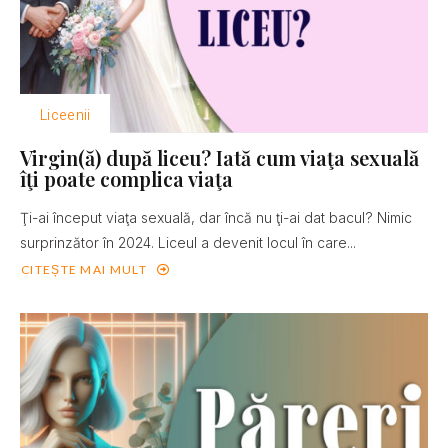
Liceenii
Virgin(ă) după liceu? Iată cum viaţa sexuală
îţi poate complica viaţa
Ţi-ai început viaţa sexuală, dar încă nu ţi-ai dat bacul? Nimic
surprinzător în 2024. Liceul a devenit locul în care...
CITEȘTE MAI MULT