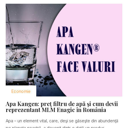
Economie
Apa Kangen: preţ filtru de apă şi cum devii
reprezentant MLM Enagic în România
Apa – un element vital, care, deşi se găseşte din abundenţă
pe planeta noastră, a devenit dintr-o dată un produs...