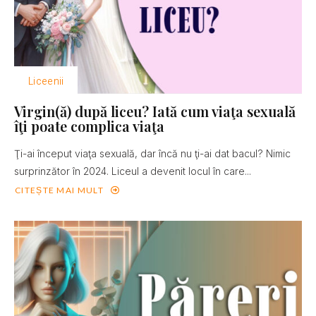
Liceenii
Virgin(ă) după liceu? Iată cum viaţa sexuală
îţi poate complica viaţa
Ţi-ai început viaţa sexuală, dar încă nu ţi-ai dat bacul? Nimic
surprinzător în 2024. Liceul a devenit locul în care...
CITEȘTE MAI MULT