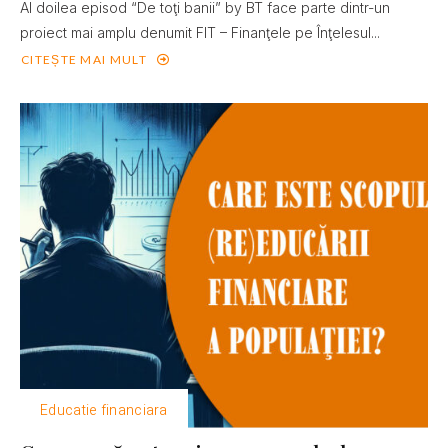
Al doilea episod “De toţi banii” by BT face parte dintr-un
proiect mai amplu denumit FIT – Finanţele pe Înţelesul...
CITEȘTE MAI MULT
Educatie financiara