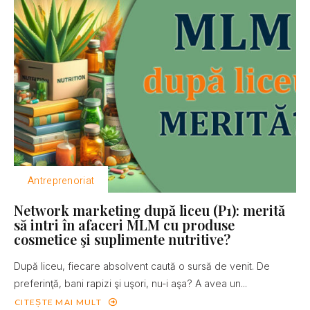
Antreprenoriat
Network marketing după liceu (P1): merită
să intri în afaceri MLM cu produse
cosmetice şi suplimente nutritive?
După liceu, fiecare absolvent caută o sursă de venit. De
preferinţă, bani rapizi şi uşori, nu-i aşa? A avea un...
CITEȘTE MAI MULT