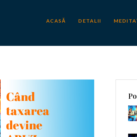
ACASĂ
DETALII
MEDITA
Po