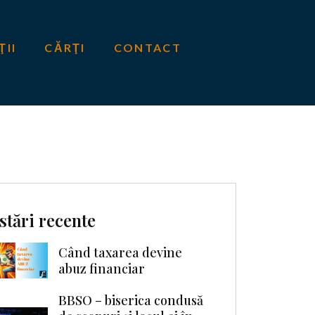
ŢII
CĂRŢI
CONTACT
stări recente
Când taxarea devine
abuz financiar
BBSO – biserica condusă