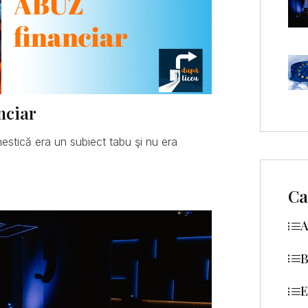
nciar
mestică era un subiect tabu şi nu era
Ca
A
B
E