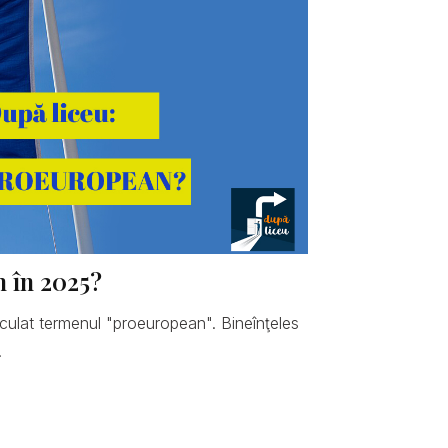
n în 2025?
hiculat termenul "proeuropean". Bineînţeles
.