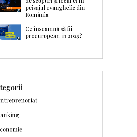
de scopuri şi locul ei în
peisajul evanghelic din
România
Ce înseamnă să fii
proeuropean în 2025?
tegorii
ntreprenoriat
anking
conomie