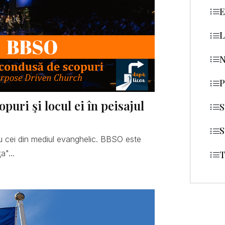
E
L
N
P
uri şi locul ei în peisajul
S
S
 cei din mediul evanghelic. BBSO este
a"...
T