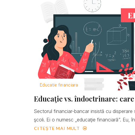
Educatie financiara
Educaţie vs. îndoctrinare: care
Sectorul financiar-bancar insistă cu disperare 
şcoli. Ei o numesc „educaţie financiară”. Eu, îns
CITEȘTE MAI MULT