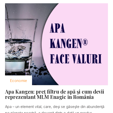
Economie
Apa Kangen: preţ filtru de apă şi cum devii
reprezentant MLM Enagic în România
Apa – un element vital, care, deşi se găseşte din abundenţă
pe planeta noastră, a devenit dintr-o dată un produs...