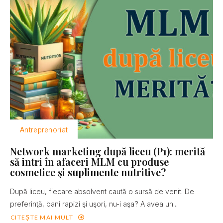
Antreprenoriat
Network marketing după liceu (P1): merită
să intri în afaceri MLM cu produse
cosmetice şi suplimente nutritive?
După liceu, fiecare absolvent caută o sursă de venit. De
preferinţă, bani rapizi şi uşori, nu-i aşa? A avea un...
CITEȘTE MAI MULT