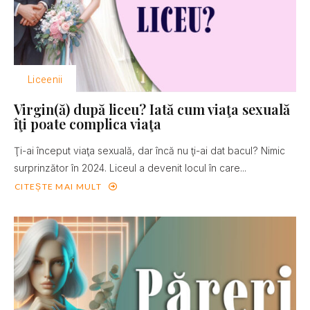
Liceenii
Virgin(ă) după liceu? Iată cum viaţa sexuală
îţi poate complica viaţa
Ţi-ai început viaţa sexuală, dar încă nu ţi-ai dat bacul? Nimic
surprinzător în 2024. Liceul a devenit locul în care...
CITEȘTE MAI MULT