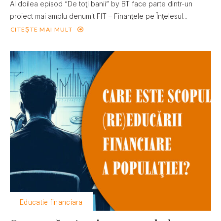
Al doilea episod “De toţi banii” by BT face parte dintr-un
proiect mai amplu denumit FIT – Finanţele pe Înţelesul...
CITEȘTE MAI MULT
Educatie financiara