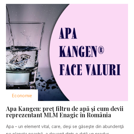
Economie
Apa Kangen: preţ filtru de apă şi cum devii
reprezentant MLM Enagic în România
Apa – un element vital, care, deşi se găseşte din abundenţă
pe planeta noastră, a devenit dintr-o dată un produs...