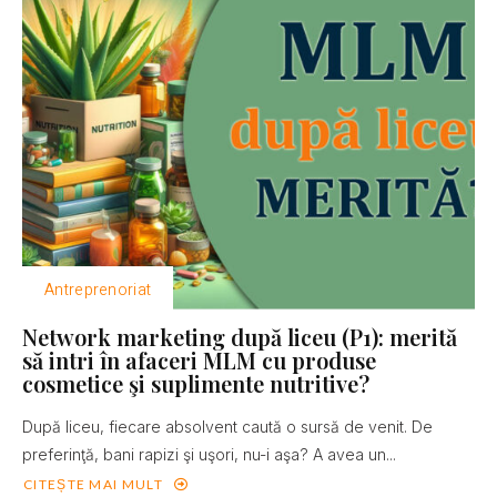
Antreprenoriat
Network marketing după liceu (P1): merită
să intri în afaceri MLM cu produse
cosmetice şi suplimente nutritive?
După liceu, fiecare absolvent caută o sursă de venit. De
preferinţă, bani rapizi şi uşori, nu-i aşa? A avea un...
CITEȘTE MAI MULT