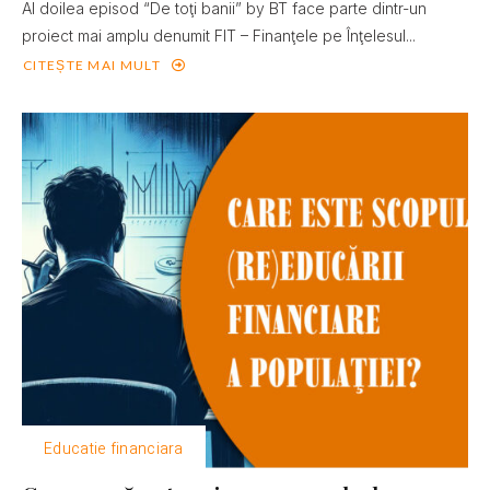
Al doilea episod “De toţi banii” by BT face parte dintr-un
proiect mai amplu denumit FIT – Finanţele pe Înţelesul...
CITEȘTE MAI MULT
Educatie financiara