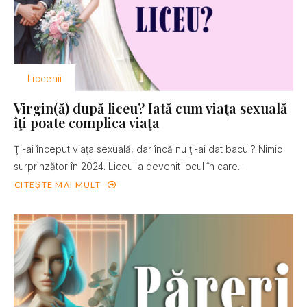
Liceenii
Virgin(ă) după liceu? Iată cum viaţa sexuală
îţi poate complica viaţa
Ţi-ai început viaţa sexuală, dar încă nu ţi-ai dat bacul? Nimic
surprinzător în 2024. Liceul a devenit locul în care...
CITEȘTE MAI MULT