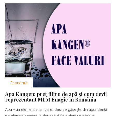
Economie
Apa Kangen: preţ filtru de apă şi cum devii
reprezentant MLM Enagic în România
Apa – un element vital, care, deşi se găseşte din abundenţă
pe planeta noastră, a devenit dintr-o dată un produs...