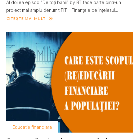
Al doilea episod “De toţi banii” by BT face parte dintr-un
proiect mai amplu denumit FIT – Finanţele pe Înţelesul...
CITEȘTE MAI MULT
Educatie financiara