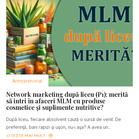
Antreprenoriat
Network marketing după liceu (P1): merită
să intri în afaceri MLM cu produse
cosmetice şi suplimente nutritive?
După liceu, fiecare absolvent caută o sursă de venit. De
preferinţă, bani rapizi şi uşori, nu-i aşa? A avea un...
CITEȘTE MAI MULT