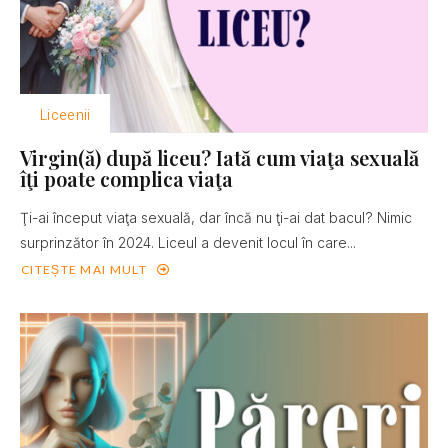
Liceenii
Virgin(ă) după liceu? Iată cum viaţa sexuală
îţi poate complica viaţa
Ţi-ai început viaţa sexuală, dar încă nu ţi-ai dat bacul? Nimic
surprinzător în 2024. Liceul a devenit locul în care...
CITEȘTE MAI MULT