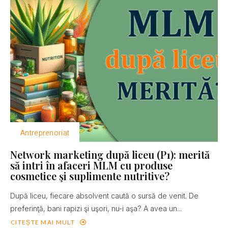
Antreprenoriat
Network marketing după liceu (P1): merită
să intri în afaceri MLM cu produse
cosmetice şi suplimente nutritive?
După liceu, fiecare absolvent caută o sursă de venit. De
preferinţă, bani rapizi şi uşori, nu-i aşa? A avea un...
CITEȘTE MAI MULT