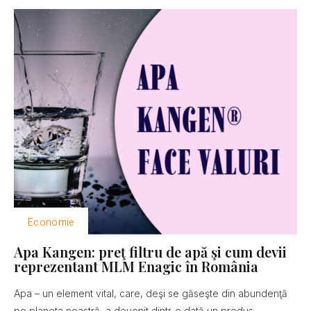
Economie
Apa Kangen: preţ filtru de apă şi cum devii
reprezentant MLM Enagic în România
Apa – un element vital, care, deşi se găseşte din abundenţă
pe planeta noastră, a devenit dintr-o dată un produs...