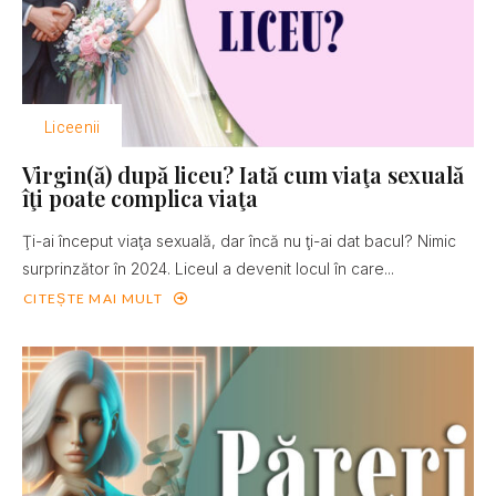
Liceenii
Virgin(ă) după liceu? Iată cum viaţa sexuală
îţi poate complica viaţa
Ţi-ai început viaţa sexuală, dar încă nu ţi-ai dat bacul? Nimic
surprinzător în 2024. Liceul a devenit locul în care...
CITEȘTE MAI MULT