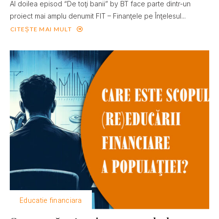
Al doilea episod “De toţi banii” by BT face parte dintr-un
proiect mai amplu denumit FIT – Finanţele pe Înţelesul...
CITEȘTE MAI MULT
Educatie financiara