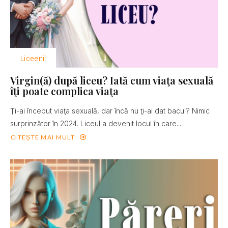
Liceenii
Virgin(ă) după liceu? Iată cum viaţa sexuală
îţi poate complica viaţa
Ţi-ai început viaţa sexuală, dar încă nu ţi-ai dat bacul? Nimic
surprinzător în 2024. Liceul a devenit locul în care...
CITEȘTE MAI MULT