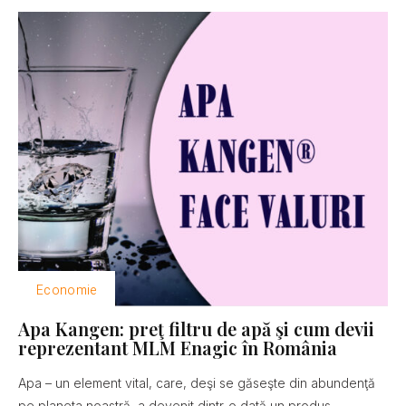
Economie
Apa Kangen: preţ filtru de apă şi cum devii
reprezentant MLM Enagic în România
Apa – un element vital, care, deşi se găseşte din abundenţă
pe planeta noastră, a devenit dintr-o dată un produs...