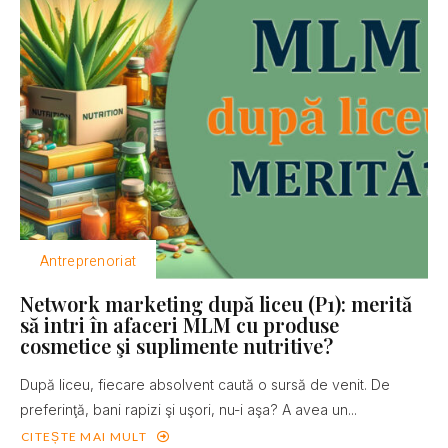
Antreprenoriat
Network marketing după liceu (P1): merită
să intri în afaceri MLM cu produse
cosmetice şi suplimente nutritive?
După liceu, fiecare absolvent caută o sursă de venit. De
preferinţă, bani rapizi şi uşori, nu-i aşa? A avea un...
CITEȘTE MAI MULT