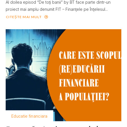
Al doilea episod “De toţi banii” by BT face parte dintr-un
proiect mai amplu denumit FIT – Finanţele pe Înţelesul...
CITEȘTE MAI MULT
Educatie financiara