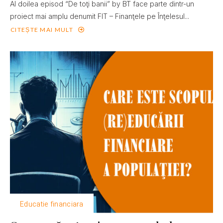
Al doilea episod “De toţi banii” by BT face parte dintr-un
proiect mai amplu denumit FIT – Finanţele pe Înţelesul...
CITEȘTE MAI MULT
Educatie financiara