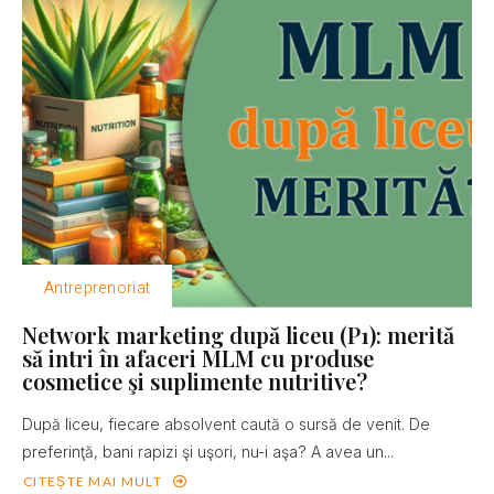
Antreprenoriat
Network marketing după liceu (P1): merită
să intri în afaceri MLM cu produse
cosmetice şi suplimente nutritive?
După liceu, fiecare absolvent caută o sursă de venit. De
preferinţă, bani rapizi şi uşori, nu-i aşa? A avea un...
CITEȘTE MAI MULT