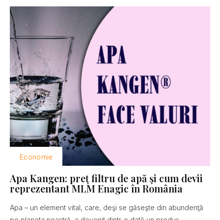
Economie
Apa Kangen: preţ filtru de apă şi cum devii
reprezentant MLM Enagic în România
Apa – un element vital, care, deşi se găseşte din abundenţă
pe planeta noastră, a devenit dintr-o dată un produs...