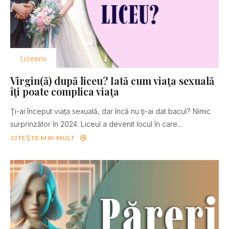
Liceenii
Virgin(ă) după liceu? Iată cum viaţa sexuală
îţi poate complica viaţa
Ţi-ai început viaţa sexuală, dar încă nu ţi-ai dat bacul? Nimic
surprinzător în 2024. Liceul a devenit locul în care...
CITEȘTE MAI MULT