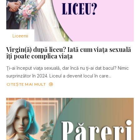
Liceenii
Virgin(ă) după liceu? Iată cum viaţa sexuală
îţi poate complica viaţa
Ţi-ai început viaţa sexuală, dar încă nu ţi-ai dat bacul? Nimic
surprinzător în 2024. Liceul a devenit locul în care...
CITEȘTE MAI MULT