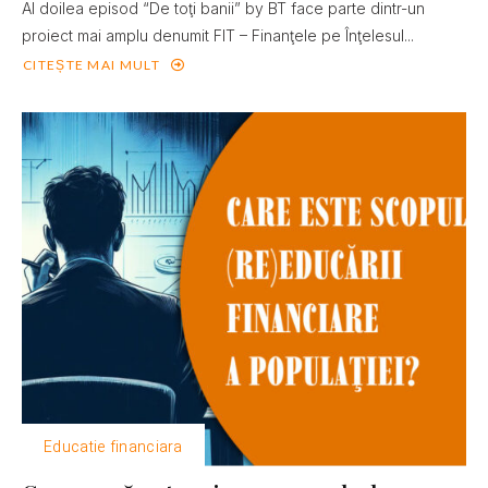
Al doilea episod “De toţi banii” by BT face parte dintr-un
proiect mai amplu denumit FIT – Finanţele pe Înţelesul...
CITEȘTE MAI MULT
Educatie financiara