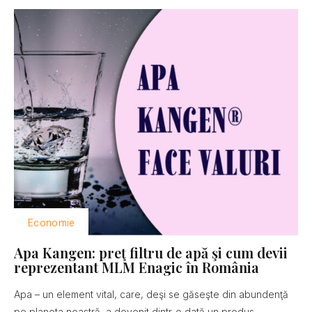
Economie
Apa Kangen: preţ filtru de apă şi cum devii
reprezentant MLM Enagic în România
Apa – un element vital, care, deşi se găseşte din abundenţă
pe planeta noastră, a devenit dintr-o dată un produs...