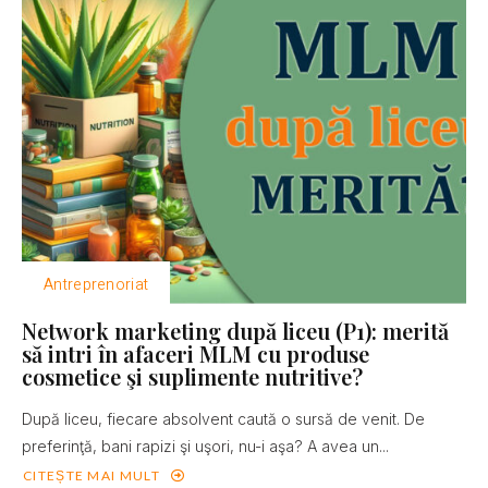
Antreprenoriat
Network marketing după liceu (P1): merită
să intri în afaceri MLM cu produse
cosmetice şi suplimente nutritive?
După liceu, fiecare absolvent caută o sursă de venit. De
preferinţă, bani rapizi şi uşori, nu-i aşa? A avea un...
CITEȘTE MAI MULT