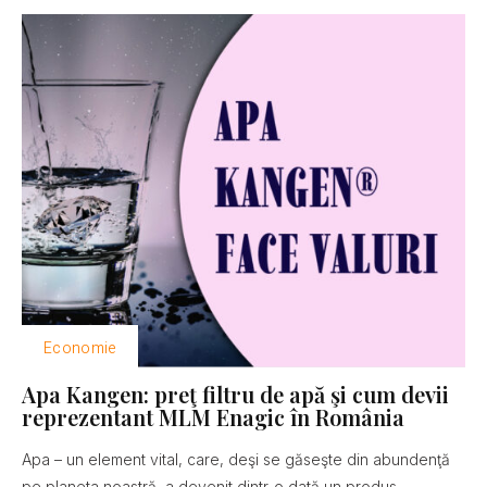
Economie
Apa Kangen: preţ filtru de apă şi cum devii
reprezentant MLM Enagic în România
Apa – un element vital, care, deşi se găseşte din abundenţă
pe planeta noastră, a devenit dintr-o dată un produs...