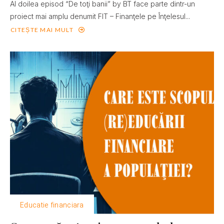
Al doilea episod “De toţi banii” by BT face parte dintr-un
proiect mai amplu denumit FIT – Finanţele pe Înţelesul...
CITEȘTE MAI MULT
Educatie financiara