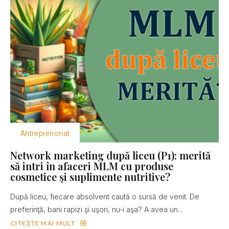
Antreprenoriat
Network marketing după liceu (P1): merită
să intri în afaceri MLM cu produse
cosmetice şi suplimente nutritive?
După liceu, fiecare absolvent caută o sursă de venit. De
preferinţă, bani rapizi şi uşori, nu-i aşa? A avea un...
CITEȘTE MAI MULT