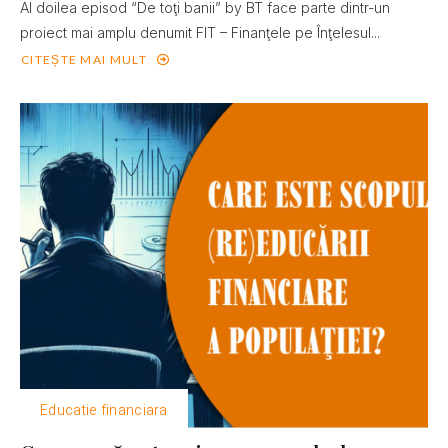
Al doilea episod “De toţi banii” by BT face parte dintr-un
proiect mai amplu denumit FIT – Finanţele pe Înţelesul...
CITEȘTE MAI MULT
Educatie financiara