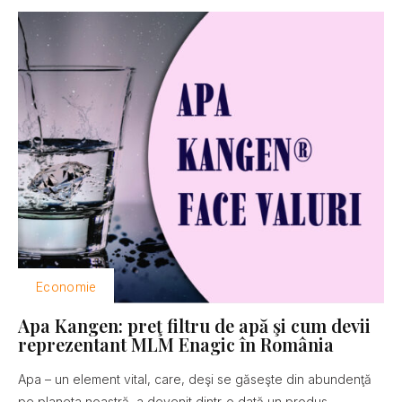
Economie
Apa Kangen: preţ filtru de apă şi cum devii
reprezentant MLM Enagic în România
Apa – un element vital, care, deşi se găseşte din abundenţă
pe planeta noastră, a devenit dintr-o dată un produs...