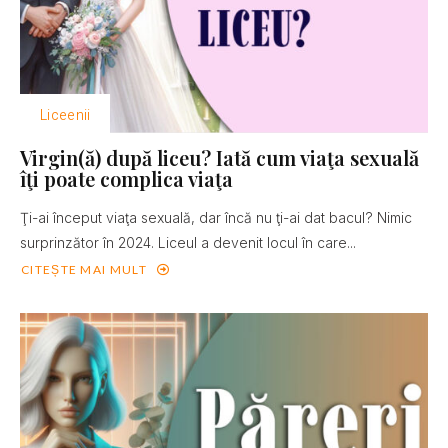
Liceenii
Virgin(ă) după liceu? Iată cum viaţa sexuală
îţi poate complica viaţa
Ţi-ai început viaţa sexuală, dar încă nu ţi-ai dat bacul? Nimic
surprinzător în 2024. Liceul a devenit locul în care...
CITEȘTE MAI MULT