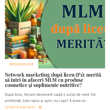
Antreprenoriat
Network marketing după liceu (P1): merită
să intri în afaceri MLM cu produse
cosmetice şi suplimente nutritive?
După liceu, fiecare absolvent caută o sursă de venit. De
preferinţă, bani rapizi şi uşori, nu-i aşa? A avea un...
CITEȘTE MAI MULT