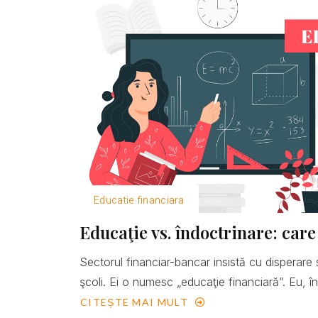
Educatie financiara
Educaţie vs. îndoctrinare: care
Sectorul financiar-bancar insistă cu disperare 
şcoli. Ei o numesc „educaţie financiară”. Eu, îns
CITEȘTE MAI MULT