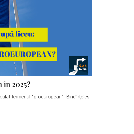
n în 2025?
hiculat termenul "proeuropean". Bineînţeles
.