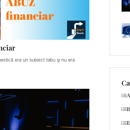
nciar
mestică era un subiect tabu şi nu era
Ca
A
B
E