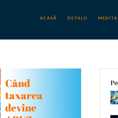
ACASĂ
DETALII
MEDITA
Po