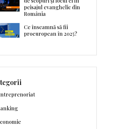
de scopuri şi locul ei în
peisajul evanghelic din
România
Ce înseamnă să fii
proeuropean în 2025?
tegorii
ntreprenoriat
anking
conomie