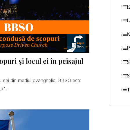
E
L
N
P
uri şi locul ei în peisajul
S
S
 cei din mediul evanghelic. BBSO este
a"...
T