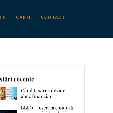
ŢII
CĂRŢI
CONTACT
stări recente
Când taxarea devine
abuz financiar
BBSO – biserica condusă