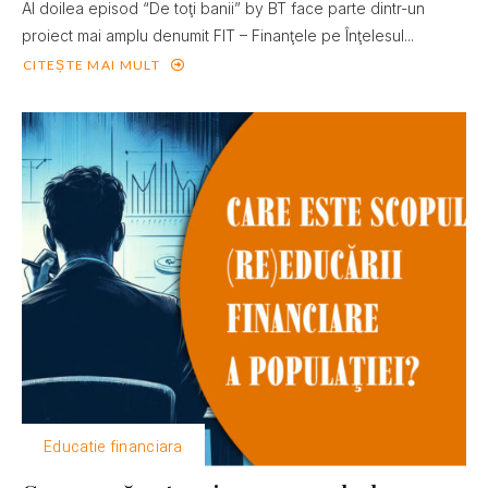
Al doilea episod “De toţi banii” by BT face parte dintr-un
proiect mai amplu denumit FIT – Finanţele pe Înţelesul...
CITEȘTE MAI MULT
Educatie financiara