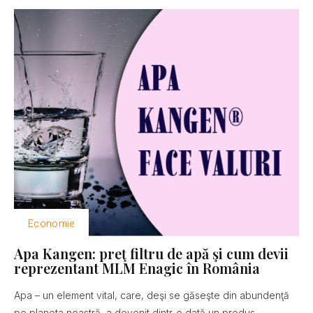
Economie
Apa Kangen: preţ filtru de apă şi cum devii
reprezentant MLM Enagic în România
Apa – un element vital, care, deşi se găseşte din abundenţă
pe planeta noastră, a devenit dintr-o dată un produs...