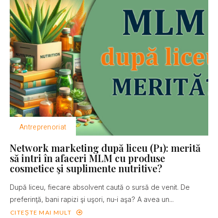
Antreprenoriat
Network marketing după liceu (P1): merită
să intri în afaceri MLM cu produse
cosmetice şi suplimente nutritive?
După liceu, fiecare absolvent caută o sursă de venit. De
preferinţă, bani rapizi şi uşori, nu-i aşa? A avea un...
CITEȘTE MAI MULT