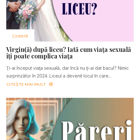
Liceenii
Virgin(ă) după liceu? Iată cum viaţa sexuală
îţi poate complica viaţa
Ţi-ai început viaţa sexuală, dar încă nu ţi-ai dat bacul? Nimic
surprinzător în 2024. Liceul a devenit locul în care...
CITEȘTE MAI MULT