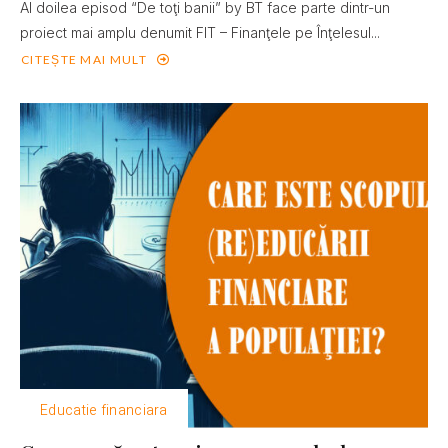
Al doilea episod “De toţi banii” by BT face parte dintr-un
proiect mai amplu denumit FIT – Finanţele pe Înţelesul...
CITEȘTE MAI MULT
Educatie financiara