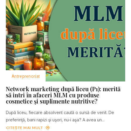
Antreprenoriat
Network marketing după liceu (P1): merită
să intri în afaceri MLM cu produse
cosmetice şi suplimente nutritive?
După liceu, fiecare absolvent caută o sursă de venit. De
preferinţă, bani rapizi şi uşori, nu-i aşa? A avea un...
CITEȘTE MAI MULT