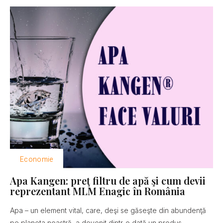
Economie
Apa Kangen: preţ filtru de apă şi cum devii
reprezentant MLM Enagic în România
Apa – un element vital, care, deşi se găseşte din abundenţă
pe planeta noastră, a devenit dintr-o dată un produs...