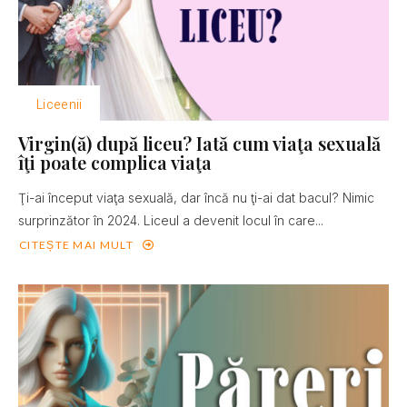
Liceenii
Virgin(ă) după liceu? Iată cum viaţa sexuală
îţi poate complica viaţa
Ţi-ai început viaţa sexuală, dar încă nu ţi-ai dat bacul? Nimic
surprinzător în 2024. Liceul a devenit locul în care...
CITEȘTE MAI MULT