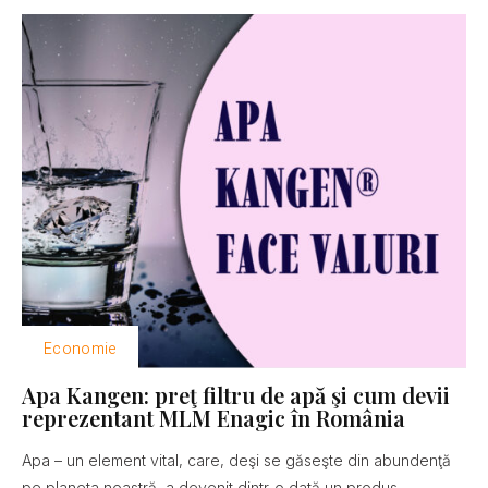
Economie
Apa Kangen: preţ filtru de apă şi cum devii
reprezentant MLM Enagic în România
Apa – un element vital, care, deşi se găseşte din abundenţă
pe planeta noastră, a devenit dintr-o dată un produs...