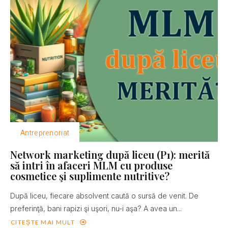
Antreprenoriat
Network marketing după liceu (P1): merită
să intri în afaceri MLM cu produse
cosmetice şi suplimente nutritive?
După liceu, fiecare absolvent caută o sursă de venit. De
preferinţă, bani rapizi şi uşori, nu-i aşa? A avea un...
CITEȘTE MAI MULT