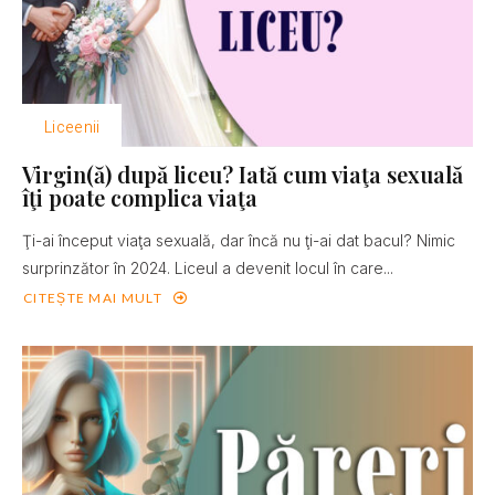
Liceenii
Virgin(ă) după liceu? Iată cum viaţa sexuală
îţi poate complica viaţa
Ţi-ai început viaţa sexuală, dar încă nu ţi-ai dat bacul? Nimic
surprinzător în 2024. Liceul a devenit locul în care...
CITEȘTE MAI MULT