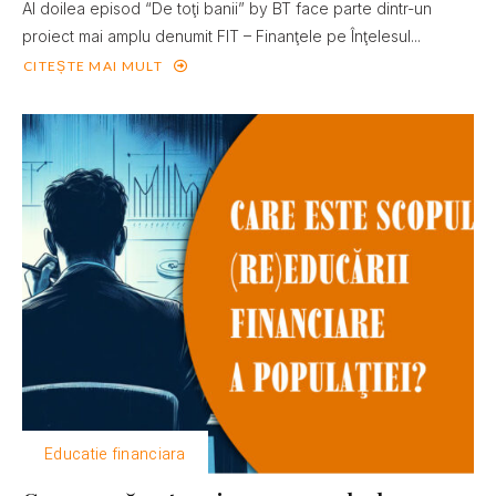
Al doilea episod “De toţi banii” by BT face parte dintr-un
proiect mai amplu denumit FIT – Finanţele pe Înţelesul...
CITEȘTE MAI MULT
Educatie financiara