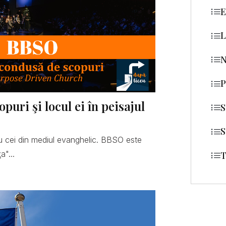
E
L
N
P
uri şi locul ei în peisajul
S
S
 cei din mediul evanghelic. BBSO este
a"...
T