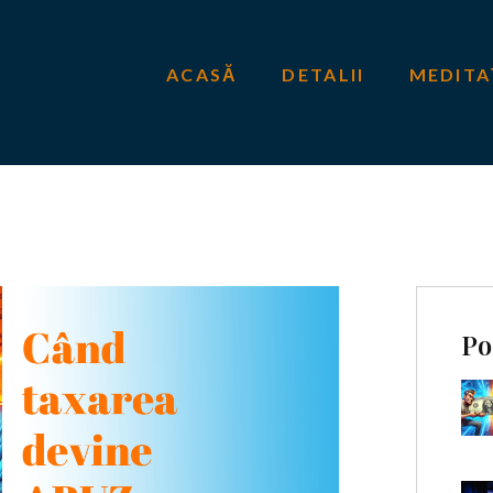
ACASĂ
DETALII
MEDITA
Po