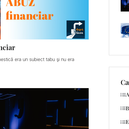
nciar
mestică era un subiect tabu şi nu era
Ca
A
B
E