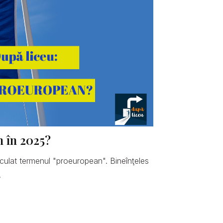
n în 2025?
hiculat termenul "proeuropean". Bineînţeles
.