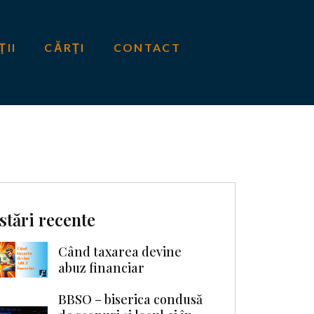
ŢII
CĂRŢI
CONTACT
stări recente
Când taxarea devine
abuz financiar
BBSO – biserica condusă