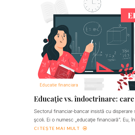
Educatie financiara
Educaţie vs. îndoctrinare: care
Sectorul financiar-bancar insistă cu disperare 
şcoli. Ei o numesc „educaţie financiară”. Eu, îns
CITEȘTE MAI MULT