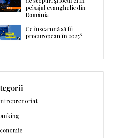
de scopuri şi locul ei în
peisajul evanghelic din
România
Ce înseamnă să fii
proeuropean în 2025?
tegorii
ntreprenoriat
anking
conomie