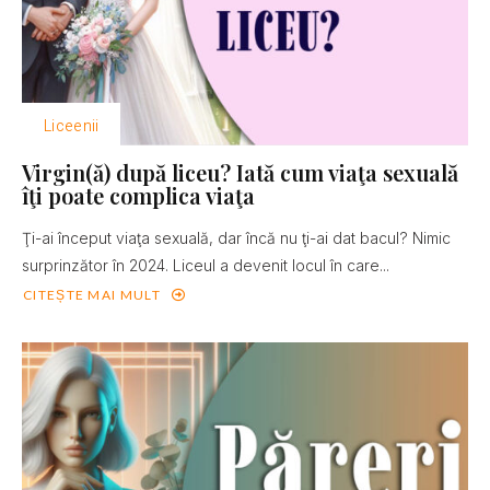
Liceenii
Virgin(ă) după liceu? Iată cum viaţa sexuală
îţi poate complica viaţa
Ţi-ai început viaţa sexuală, dar încă nu ţi-ai dat bacul? Nimic
surprinzător în 2024. Liceul a devenit locul în care...
CITEȘTE MAI MULT