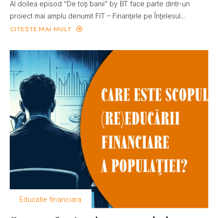
Al doilea episod “De toţi banii” by BT face parte dintr-un
proiect mai amplu denumit FIT – Finanţele pe Înţelesul...
CITEȘTE MAI MULT
Educatie financiara