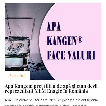
Economie
Apa Kangen: preţ filtru de apă şi cum devii
reprezentant MLM Enagic în România
Apa – un element vital, care, deşi se găseşte din abundenţă
pe planeta noastră, a devenit dintr-o dată un produs...