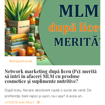
Antreprenoriat
Network marketing după liceu (P1): merită
să intri în afaceri MLM cu produse
cosmetice şi suplimente nutritive?
După liceu, fiecare absolvent caută o sursă de venit. De
preferinţă, bani rapizi şi uşori, nu-i aşa? A avea un...
CITEȘTE MAI MULT