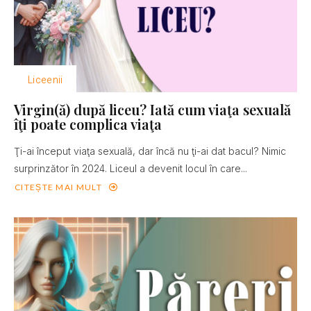
Liceenii
Virgin(ă) după liceu? Iată cum viaţa sexuală
îţi poate complica viaţa
Ţi-ai început viaţa sexuală, dar încă nu ţi-ai dat bacul? Nimic
surprinzător în 2024. Liceul a devenit locul în care...
CITEȘTE MAI MULT